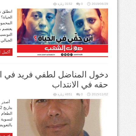
2019/06/29
0
3152 زيارة
الحياة؟ 
المحمود
يعتصم مع
التونسي
الجبالي
أكمل ا
دخول المناضل لطفي فريد في 
حقه في الانتداب
2015/11/02
0
4651 زيارة
أصدر اان
الطعام 
لتسوية و
بالتعويض