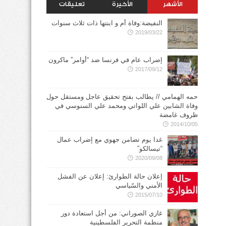
الأشهر
الأخيرة
تعليقات
النفيضة:وفاة أم و ابنتها ذات ثلاث سنوات
2019/03/22
إضراب عام في فرنسا ضد “أوامر” ماكرون
2017/09/12
حمه الهمامي // يطالب بفتح تحقيق عاجل ومستقل حول
وفاة الشابين علي اللواتي ومحمد علي السنوسي في
ظروف غامضة
2014/10/05
غدا يوم تضامن جهوي مع إضراب عمال
“تيسالكو”
2020/09/08
إعلان حالة الطوارئ: إعلان عن الفشل
الأمني والسّياسي
2015/07/10
غازي الصوراني: من أجل استعادة دور
منظمة التحرير الفلسطينية