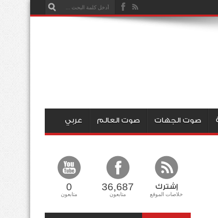
صوت الجهات
صوت العالم
عربي
0
36,687
إشترك
خلاصات الموقع
متابعون
متابعون