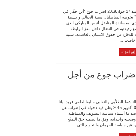
انطلق منذ 17 جوان2019 اضراب جوع “أين حقّي في
” تخوضه المناضلتان سنية الجبالي و بسمة
ي بمساندة المناضل أنيس المباركي الذي
 رفيقتيه في النضال داخل مقرّ الرابطة
ة للدفاع عن حقوق الانسان بالعاصمة. سنية
 خاضت ...
لقراءة »
اضراب جوع من أجل
اشط الطلاّبي والنقابي سابقا لطفي فريد بيانا
بتاريخ 02 أكتوبر 2015 يعلن فيه دخوله في إضراب عن
ضد ما أسماه سياسة التسويف والمماطلة
ضعيته وانتدابه، وفق ما يضمنه حقّ التمتّع
 عن سياسة الحرمان والتجويع التي ...