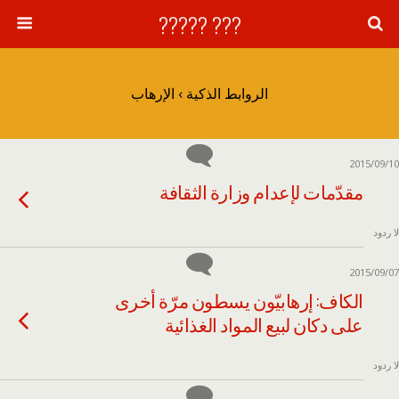
??? ?????
الروابط الذكية › الإرهاب
2015/09/10
مقدّمات لإعدام وزارة الثقافة
لا ردود
2015/09/07
الكاف: إرهابيّون يسطون مرّة أخرى
على دكان لبيع المواد الغذائية
لا ردود