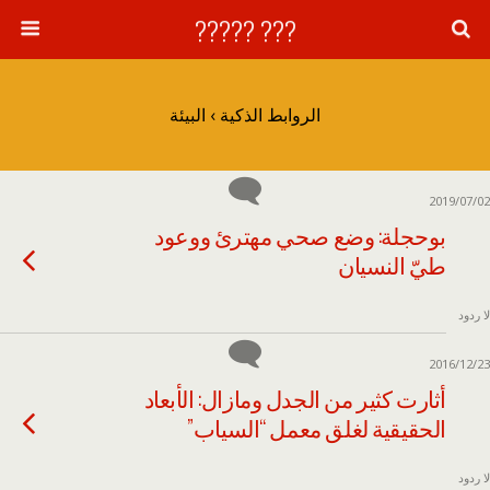
??? ?????
الروابط الذكية › البيئة
2019/07/02
بوحجلة: وضع صحي مهترئ ووعود
طيّ النسيان
لا ردود
2016/12/23
أثارت كثير من الجدل ومازال: الأبعاد
الحقيقية لغلق معمل “السياب”
لا ردود