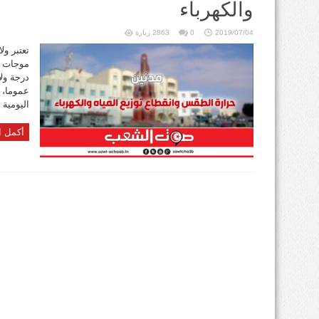
والكهرباء
2019/07/04
0
2863 زيارة
تعتبر ول
درجة ول
عموما، ت
اليومية 
أكمل ا