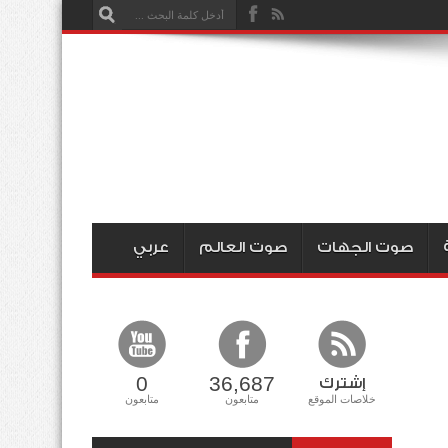
صوت الجهات
صوت العالم
عربي
0
36,687
إشترك
خلاصات الموقع
متابعون
متابعون