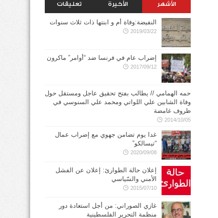
الأشهر
الأخيرة
تعليقات
النفيضة:وفاة أم و ابنتها ذات ثلاث سنوات
2019/03/22
إضراب عام في فرنسا ضد “أوامر” ماكرون
2017/09/12
حمه الهمامي // يطالب بفتح تحقيق عاجل ومستقل حول
وفاة الشابين علي اللواتي ومحمد علي السنوسي في
ظروف غامضة
2014/10/05
غدا يوم تضامن جهوي مع إضراب عمال
“تيسالكو”
2020/09/08
إعلان حالة الطوارئ: إعلان عن الفشل
الأمني والسّياسي
2015/07/10
غازي الصوراني: من أجل استعادة دور
منظمة التحرير الفلسطينية