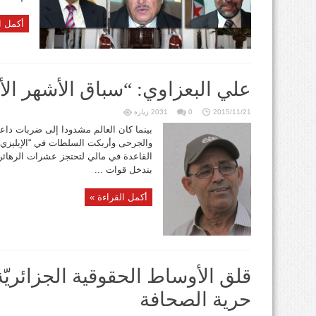
أكمل ا
علي البعزاوي: “سباق الأشهر الأ
2015/11/21
0
2031 زيارة
بينما كان العالم مشدودا إلى ضربات د
والجرحى وأربكت السلطات في “الإيليزي” 
القاعدة في مالي لتحتجز عشرات الرهائن 
بتدخل قوات ...
أكمل القراءة »
قلق الأوساط الحقوقية الجزائريّ
حرية الصحافة