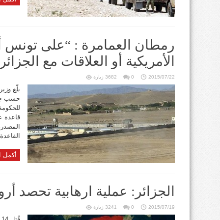
رمطان العمامرة : “على تونس أن
الأمريكية أو العلاقات مع الجزائر
2015/07/22
0
3682 زيارة
بلّغ وزي
حسب جري
للحكومة 
قاعدة ع
المصدر، 
القاعدة ا
أكمل ا
الجزائر: عملية ارهابية تحصد أرواح 14 جنديا أ
2015/07/19
0
3241 زيارة
ق