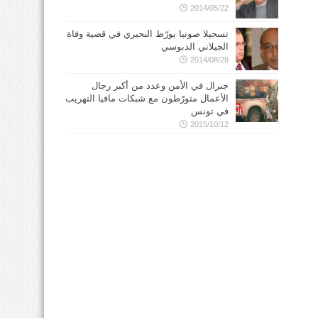
2014/05/22
تسجيلا صوتيا يورّط البحيري في قضية وفاة
الجيلاني الدبوسي
2014/08/28
جنرال في الأمن وعدد من أكبر رجال
الأعمال متورّطون مع شبكات مافيا التهريب
في تونس
2015/10/12