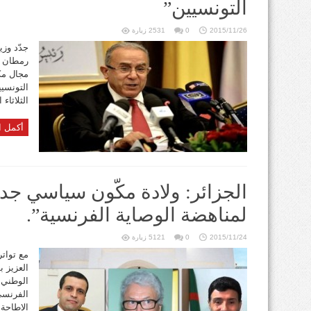
التونسيين”
2015/11/26
0
2531 زيارة
جدّد وزي
رمطان لع
مجال مك
التونسي
الثلاثاء
أكمل ا
الجزائر: ولادة مكّون سياسي جدي
لمناهضة الوصاية الفرنسية”.
2015/11/24
0
5121 زيارة
مع توات
العزيز ب
الوطني 
الفرنسي
الإطاحة