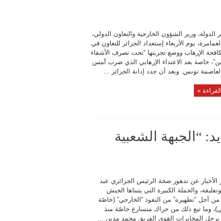
ر الدولة، وزير الشؤون الخارجية والتعاون الدولي،
مامرة، يوم الأربعاء إستعداد الجزائر للتعاون في
افحة الإرهاب ووضع تجربتها “تحت تصرف الأشقاء
ين”، خاصة بعد الاعتداء الإرهابي الذي ضرب أمس
 العاصمة تونس. وبعد أن جدد إدانة الجزائر ...
لقراءة »
د: “الجبهة الشعبية
ر الأخبار عن تدهور صحة الرئيس الجزائري عبد
وتفليقة، والحملة الكبيرة التي يتبناها الجيش
من أجل “تطهيره” من النفوذ “الخارجي” (خاصّة
)، وما تبع ذلك من حراك متسارع خاصّة منذ
 برجل المخابرات القوي الفريق محمد مدين ...