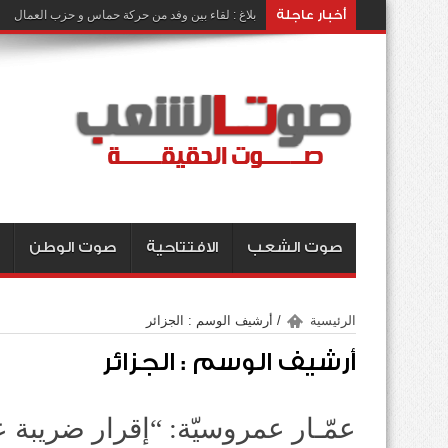
أخبار عاجلة
بلاغ : لقاء بين وفد من حركة حماس و حزب العمال
صوت الشعب
الافتتاحية
صوت الوطن
الرئيسية
/
أرشيف الوسم : الجزائر
أرشيف الوسم :
الجزائر
عمّـار عمروسيّة: “إقرار ضريبة 