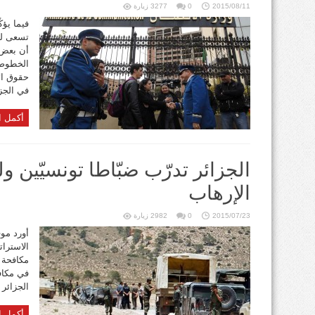
2015/08/11
0
3277 زيارة
فيما يؤك
تسعى لف
أن بعض 
الخطوط 
حقوق ال
في الجزا
أكمل ا
الجزائر تدرّب ضبّاطا تونسيّين ول
الإرهاب
2015/07/23
0
2982 زيارة
أورد موق
الاسترا
مكافحة 
في مكافح
الجزائر 
أكمل ا