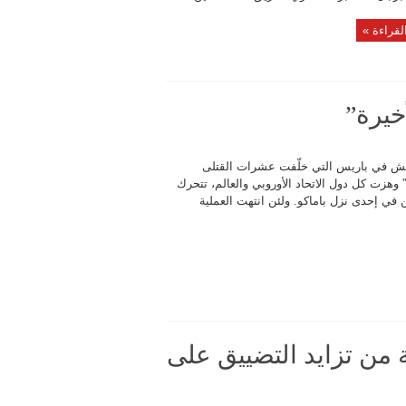
لقراءة »
خيرة”
اعش في باريس التي خلّفت عشرات القتلى
وهزت كل دول الاتحاد الأوروبي والعالم، تتحرك
في إحدى نزل باماكو. ولئن انتهت العملية
ة من تزايد التضييق على