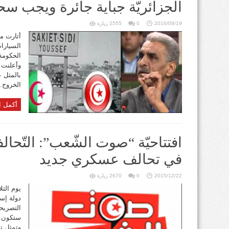
الجزائريّة جباية جائرة ويجب سح
2016/09/19
0
2555 زيارة
أثارت م
الحكومة 
وأعلنت ا
بالمثل 
الخروج. 
أكمل ا
افتتاحيّة “صوت الشّعب”: التّحال
في تحالف عسكري جديد
2015/12/22
0
2670 زيارة
دولة إسل
التصريحا
ستكون ا
وتمثل تو