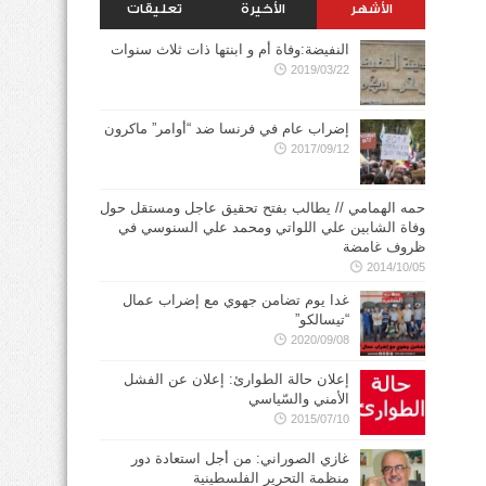
الأشهر
الأخيرة
تعليقات
النفيضة:وفاة أم و ابنتها ذات ثلاث سنوات
2019/03/22
إضراب عام في فرنسا ضد “أوامر” ماكرون
2017/09/12
حمه الهمامي // يطالب بفتح تحقيق عاجل ومستقل حول
وفاة الشابين علي اللواتي ومحمد علي السنوسي في
ظروف غامضة
2014/10/05
غدا يوم تضامن جهوي مع إضراب عمال
“تيسالكو”
2020/09/08
إعلان حالة الطوارئ: إعلان عن الفشل
الأمني والسّياسي
2015/07/10
غازي الصوراني: من أجل استعادة دور
منظمة التحرير الفلسطينية