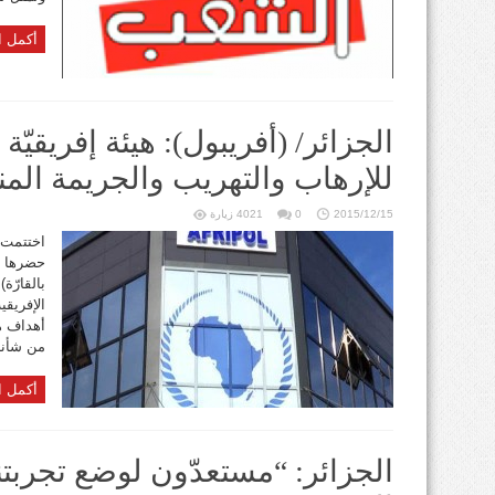
أكمل ا
الجزائر/ (أفريبول): هيئة إفريقيّة
للإرهاب والتهريب والجريمة المن
2015/12/15
0
4021 زيارة
اختتمت أ
بالقارّة
الإفريقي
أهداف هذ
من شأنه
أكمل ا
الجزائر: “مستعدّون لوضع تجربت