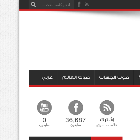
صوت الجهات
صوت العالم
عربي
0
36,687
إشترك
خلاصات الموقع
متابعون
متابعون