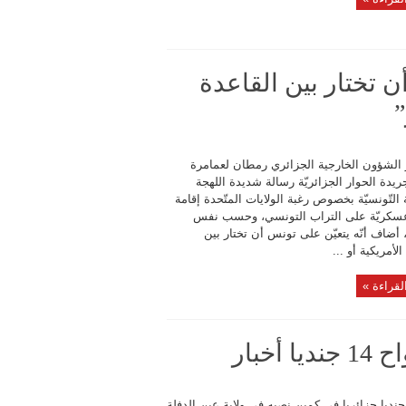
 تختار بين القاعدة
”
ر الشؤون الخارجية الجزائري رمطان لعمامرة
دة الحوار الجزائريّة رسالة شديدة اللهجة
التّونسيّة بخصوص رغبة الولايات المتّحدة إقامة
سكريّة على التراب التونسي، وحسب نفس
أضاف أنّه يتعيّن على تونس أن تختار بين
لأمريكية أو ...
لقراءة »
خبار
ُتل 14 جنديا جزائريا في كمين نصبه في ولاية عين الدفلة