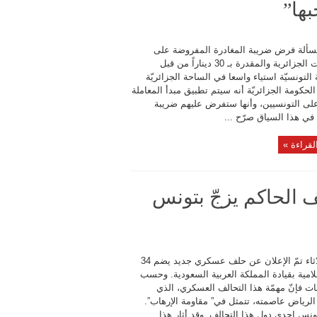
بها”
سألة فرض ضريبة المغادرة المفروضة على
السيارات الجزائرية والمقدرة بـ 30 ديناراً من قبل
التونسيّة استياء واسعا في الساحة الجزائريّة
لحكومة الجزائريّة أنه سيتم تطبيق مبدأ المعاملة
على التونسيين، وأنها ستفرض عليهم ضريبة
في هذا السياق صرّح ...
لقراءة »
ف الحاكم يزجّ بتونس
يوم الثلاثاء تمّ الإعلان عن حلف عسكري جديد يضم 34
امية بقيادة المملكة العربية السعودية. وحسب
ت فإنّ مهمّة هذا التحالف العسكري، الذي
لرياض عاصمته، تتمثل في” مقاومة الإرهاب”.
نس إحدى دول هذا التحالف. وقد أثار هذا ...