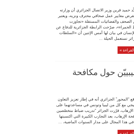
ّد حميد قرين وزير الاتصال الجزائري أن وزارته
رض معايير عمل صحافي محترف ونزيه، ويعتبر
الصحف والفضائيات المستقلة «تجاوزت
الحمراء»، صرّحت الرابطة الجزائرية للدفاع عن
إنسان في بيان لها أمس الإثنين أن «السلطات
ئر تستعمل الحيلة ...
لقراءة »
يبييّن حول مكافحة
ع “المحور” الجزائري أنه في إطار تعزيز التعاون
تيجي مع كل من ليبيا وتونس في مساعدتهما على
الإرهاب، قرّرت الجزائر “تدريب ضباط متخصّصين
ة الإرهاب، بعد التجارب الكبيرة التي اكتسبتها
في هذا المجال على مدار السنوات الماضية، ...
لقراءة »