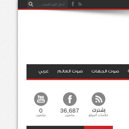
صوت الجهات
صوت العالم
عربي
0
36,687
إشترك
خلاصات الموقع
متابعون
متابعون