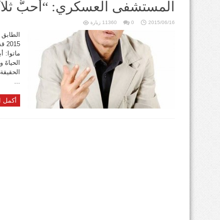
المستشفى العسكري: “أُحبُّ ثلاثًة
2015/06/16
0
11360 زيارة
015
ماتوا: أب
الحياةَ و
الحقيقة:
...
أكمل ا