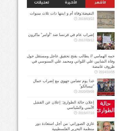
الأشهر
الأخيرة
تعليقات
النفيضة:وفاة أم و ابنتها ذات ثلاث سنوات
2019/03/22
إضراب عام في فرنسا ضد “أوامر” ماكرون
2017/09/12
حمه الهمامي // يطالب بفتح تحقيق عاجل ومستقل حول
وفاة الشابين علي اللواتي ومحمد علي السنوسي في
ظروف غامضة
2014/10/05
غدا يوم تضامن جهوي مع إضراب عمال
“تيسالكو”
2020/09/08
إعلان حالة الطوارئ: إعلان عن الفشل
الأمني والسّياسي
2015/07/10
غازي الصوراني: من أجل استعادة دور
منظمة التحرير الفلسطينية