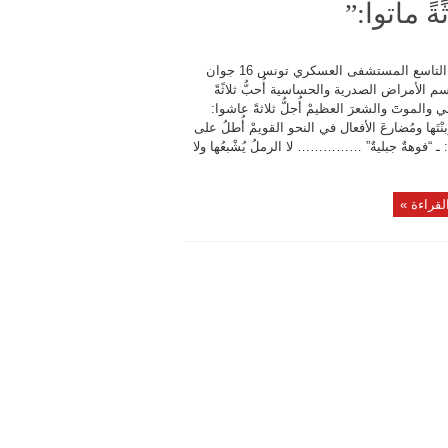
ً ماتوا:”
الطابق التاسع المستشفى العسكري تونس 16 جوان
2 قسم الأمراض الصدرية والحساسية أُحبُّ ثلاثًةً
ي والموتََ والشعرَ العظيمْ أُجلُّ ثلاثةً عاشوا:
بنْتَها ومُضارعَ الأفعال في النحو القويمْ أُطلُ على
 ـ “فوهةٌ جبليةٌ” …………… لا الرملُ يُشْبعُها ولا
لقراءة »