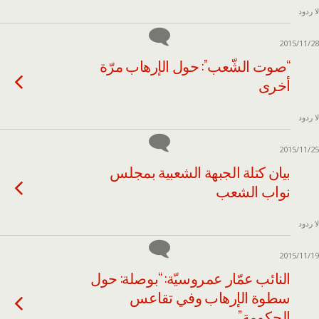
لا ردود
2015/11/28
“صوت الشّعب”: حول الإرهاب مرّة
أخرى
لا ردود
2015/11/25
بيان كتلة الجبهة الشعبية بمجلس
نواب الشعب
لا ردود
2015/11/19
النائب عمّار عمروسيّة: “بوصلة: حول
سطوة الإرهاب وفي تقاعس
الحكومة”