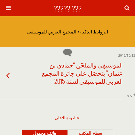
??? ?????
الروابط الذكية › المجمع العربي للموسيقى
2015/10/13
الموسيقِي والملحّن “حمادي بن
عثمان” يتحصّل على جائزة المجمع
العربي للموسيقى لسنة 2015
لا ردود
العودة للأعلى
سطح المكتب
هاتف محمول