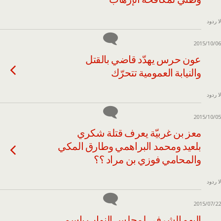
لا ردود
2015/10/06
عون حرس يهدّد قاضي بالقتل
والنيابة العمومية تتحرّك
لا ردود
2015/10/05
معز بن غربيّة يعرف قتلة شكري
بلعيد ومحمد البراهمي وطارق المكي
والمحامي فوزي بن مراد ؟؟
لا ردود
2015/07/22
البهو الشرفي لمجلس النواب باسم