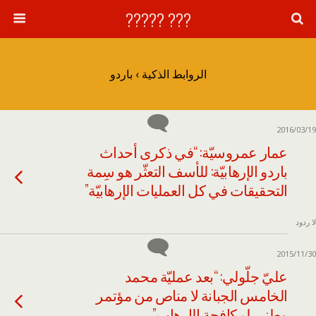
??? ?????
الروابط الذكية › باردو
2016/03/19
عمار عمروسيّة: “في ذكرى أحداث
باردو الإرهابيّة: للأسف التعثّر هو سِمة
التحقيقات في كل العمليات الإرهابيّة”
لا ردود
2015/11/30
عليّ جلّولي: “بعد عمليّة محمد
الخامس الجبانة لا مناص من مؤتمر
وطني لمكافحة الإرهاب”