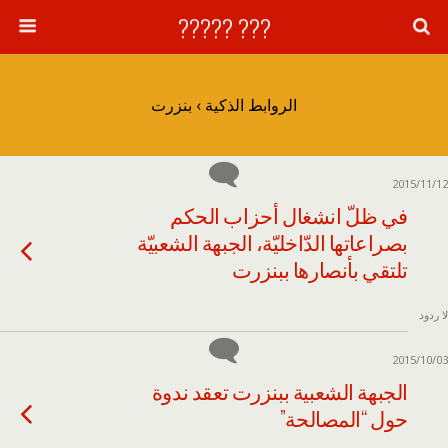
??? ?????
الروابط الذكية › بنزرت
2015/11/12
في ظلّ انشغال أحزاب الحكم
بصراعاتها الدّاخليّة، الجبهة الشعبيّة
تلتقي بأنصارها ببنزرت
لا ردود
2015/10/03
الجبهة الشعبية ببنزرت تعقد ندوة
حول “المصالحة”