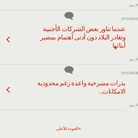
لا ردود
2015/09/22
عندما تناور بعض الشركات الأجنبية
وتغادر البلاد دون أدنى آهتمام بمصير
أبنائها
لا ردود
2015/04/28
بذرات مسرحية واعدة رغم محدودية
الامكانات…
لا ردود
العودة للأعلى