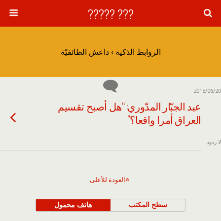
??? ?????
الروابط الذكية › داعش الطائفيّة
2015/06/20
عبد الجبّار المدّوري: “هل أصبح تقسيم
العراق أمرا واقعا؟”
لا ردود
العودة للأعلى
سطح المكتب
هاتف محمول