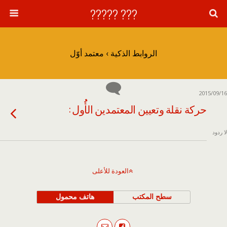
??? ?????
الروابط الذكية › معتمد أوّل
2015/09/16
حركة نقلة وتعيين المعتمدين الأُُول :
لا ردود
العودة للأعلى
سطح المكتب
هاتف محمول