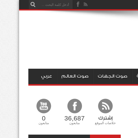
صوت الجهات
صوت العالم
عربي
0
36,687
إشترك
خلاصات الموقع
متابعون
متابعون