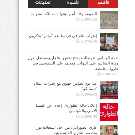
الأشهر
الأخيرة
تعليقات
النفيضة:وفاة أم و ابنتها ذات ثلاث سنوات
2019/03/22
إضراب عام في فرنسا ضد “أوامر” ماكرون
2017/09/12
حمه الهمامي // يطالب بفتح تحقيق عاجل ومستقل حول
وفاة الشابين علي اللواتي ومحمد علي السنوسي في
ظروف غامضة
2014/10/05
غدا يوم تضامن جهوي مع إضراب عمال
“تيسالكو”
2020/09/08
إعلان حالة الطوارئ: إعلان عن الفشل
الأمني والسّياسي
2015/07/10
غازي الصوراني: من أجل استعادة دور
منظمة التحرير الفلسطينية