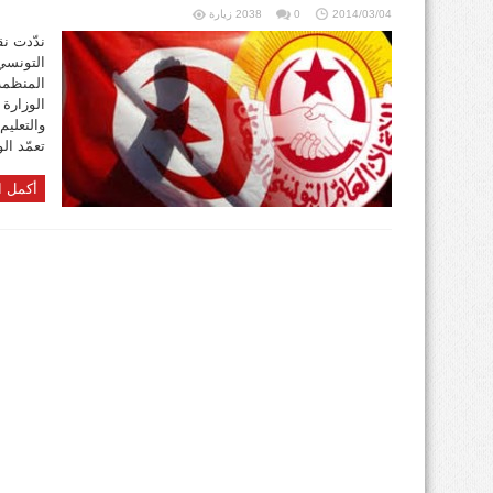
2014/03/04
0
2038 زيارة
ندّدت نقا
التونسي 
المنظمة 
الوزارة 
والتعليم
تعمّد ال
أكمل ا