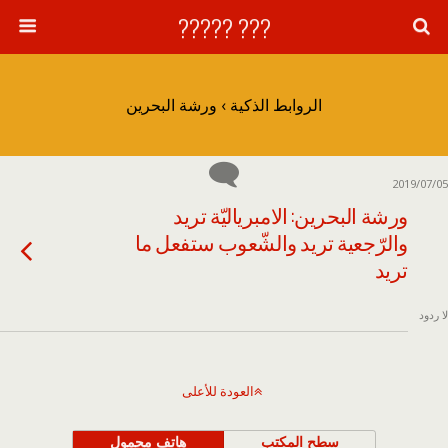
??? ?????
الروابط الذكية › ورشة البحرين
2019/07/05
ورشة البحرين: الامبرياليّة تريد
والرّجعية تريد والشّعوب ستفعل ما
تريد
لا ردود
العودة للأعلى
سطح المكتب
هاتف محمول