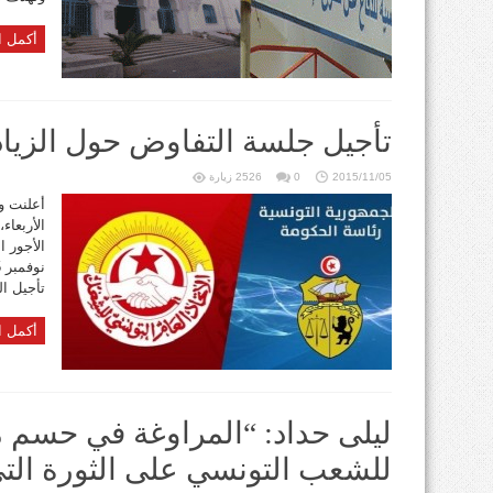
أكمل ا
تأجيل جلسة التفاوض حول الزياد
2015/11/05
0
2526 زيارة
أعلنت و
الأربعاء
تأجيل ا
أكمل ا
ليلى حداد: “المراوغة في حسم 
للشعب التونسي على الثورة التي