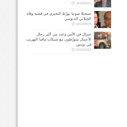
2014/05/22
تسجيلا صوتيا يورّط البحيري في قضية وفاة
الجيلاني الدبوسي
2014/08/28
جنرال في الأمن وعدد من أكبر رجال
الأعمال متورّطون مع شبكات مافيا التهريب
في تونس
2015/10/12