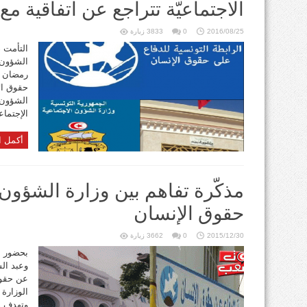
الاجتماعيّة تتراجع عن اتفاقية مع
2016/08/25
0
3833 زيارة
التأمت 
الشؤون 
رمضان و
حقوق ال
الشؤون ا
الإجتماع
أكمل ا
مذكّرة تفاهم بين وزارة الشؤون 
حقوق الإنسان
2015/12/30
0
3662 زيارة
بحضور أح
وعبد ال
الوزارة 
وتهدف ه