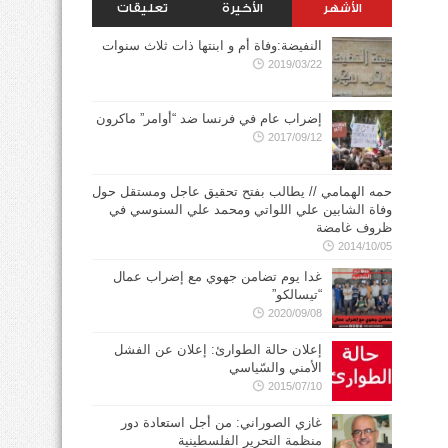
الأشهر
الأخيرة
تعليقات
النفيضة:وفاة أم و ابنتها ذات ثلاث سنوات
2019/03/22
إضراب عام في فرنسا ضد “أوامر” ماكرون
2017/09/12
حمه الهمامي // يطالب بفتح تحقيق عاجل ومستقل حول
وفاة الشابين علي اللواتي ومحمد علي السنوسي في
ظروف غامضة
2014/10/05
غدا يوم تضامن جهوي مع إضراب عمال
“تيسالكو”
2020/09/08
إعلان حالة الطوارئ: إعلان عن الفشل
الأمني والسّياسي
2015/07/10
غازي الصوراني: من أجل استعادة دور
منظمة التحرير الفلسطينية