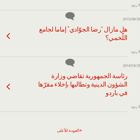
لا ردود
2015/08/20
هل مازال “رضا الجوّادي” إماما لجامع
اللّخمي؟
لا ردود
2014/03/29
رئاسة الجمهورية تقاضي وزارة
الشؤون الدينية وتطالبها بإخلاء مقرّها
في باردو
لا ردود
العودة للأعلى