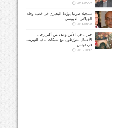
2014/05/22
تسجيلا صوتيا يورّط البحيري في قضية وفاة
الجيلاني الدبوسي
2014/08/28
جنرال في الأمن وعدد من أكبر رجال
الأعمال متورّطون مع شبكات مافيا التهريب
في تونس
2015/10/12