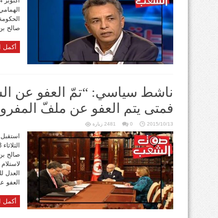
الهمامي
الحكومة
صالح بن
أكمل ا
ناشط سياسي: “تمّ العفو عن ال
فمتى يتم العفو عن ملفّ المفروزي
2015/10/13
0
2481 زيارة
استقبل 
صالح بن
لاستلام 
العدل لل
العفو على 09
أكمل ا