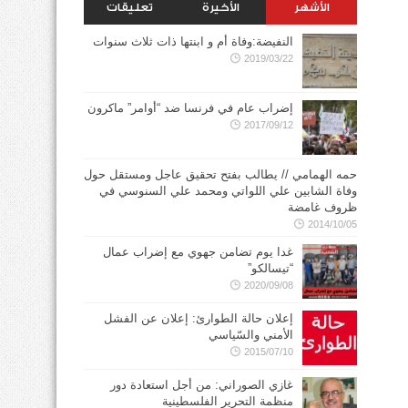
الأشهر
الأخيرة
تعليقات
النفيضة:وفاة أم و ابنتها ذات ثلاث سنوات
2019/03/22
إضراب عام في فرنسا ضد “أوامر” ماكرون
2017/09/12
حمه الهمامي // يطالب بفتح تحقيق عاجل ومستقل حول
وفاة الشابين علي اللواتي ومحمد علي السنوسي في
ظروف غامضة
2014/10/05
غدا يوم تضامن جهوي مع إضراب عمال
“تيسالكو”
2020/09/08
إعلان حالة الطوارئ: إعلان عن الفشل
الأمني والسّياسي
2015/07/10
غازي الصوراني: من أجل استعادة دور
منظمة التحرير الفلسطينية