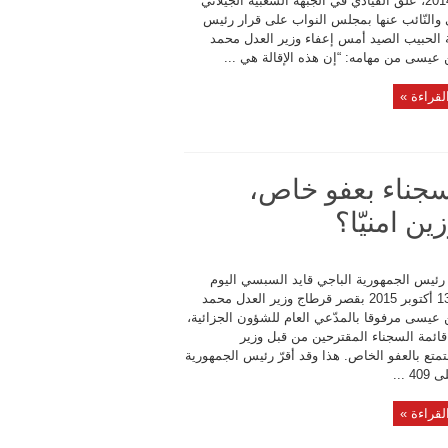
أكتوبر 2014، علق القيادي في الجبهة الشعبية الجيلاني
 والنّائب عنها بمجلس النواب على قرار رئيس
 الحبيب الصيد أمس إعفاء وزير العدل محمد
 عيسى من مهامه: “إن هذه الإقالة هي ...
لقراءة »
سجناء بعفو خاص،
ن امنيّا؟
رئيس الجمهورية الباجي قايد السبسي اليوم
الثلاثاء 13 أكتوبر 2015 بقصر قرطاج وزير العدل محمد
 عيسى مرفوقا بالمدّعي العام للشؤون الجزائية،
قائمة السجناء المقترحين من قبل وزير
تمتع بالعفو الخاص. هذا وقد أقرّ رئيس الجمهورية
4 ...
لقراءة »