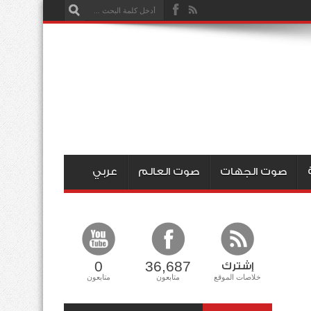
صوت الجهات
صوت العالم
عربي
0
36,687
إشترك
خلاصات الموقع
متابعون
متابعون