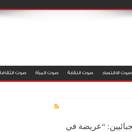
صوت الاقتصاد
صوت النقابة
صوت المرأة
صوت الثقافة
بائيين: “عريضة في