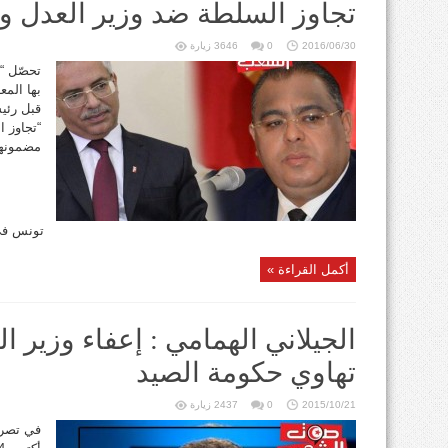
تجاوز السلطة ضد وزير العدل وو
2016/06/30
0
3646 زيارة
تحصّل “
بها الم
قبل رئيس
“تجاوز ا
مضمونها
تونس في 27 جوان 2016 إلى السيد الرئيس ..
أكمل القراءة »
الجيلاني الهمامي : إعفاء وزير ا
تهاوي حكومة الصيد
2015/10/21
0
2437 زيارة