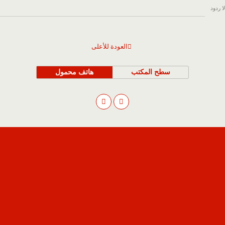
لا ردود
العودة للأعلى
سطح المكتب
هاتف محمول