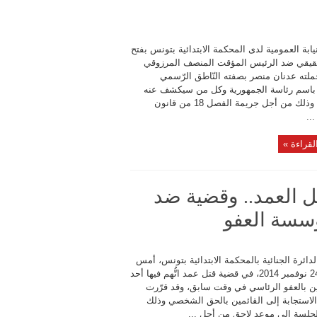
يابة العمومية لدى المحكمة الابتدائية بتونس بفتح
يقي ضد الرئيس المؤقت المنصف المرزوقي
ملته عدنان منصر بصفته النّاطق الرّسمي
 باسم رئاسة الجمهورية وكل من سيكشف عنه
بالبحث، وذلك من أجل جريمة الفصل 18 من قانون
..
لقراءة »
قتل العمد.. وقضية ضد
ؤسسة العفو
ائرة الجنائية بالمحكمة الابتدائية بتونس، أمس
الإثنين 24 نوفمبر 2014، في قضية قتل عمد اتُّهم فيها أحد
عين بالعفو الرئاسي في وقت سابق، وقد قرّرت
 الاستجابة إلى القائمين بالحق الشخصي وذلك
الجلسة إلى موعد لاحق من أجل ...