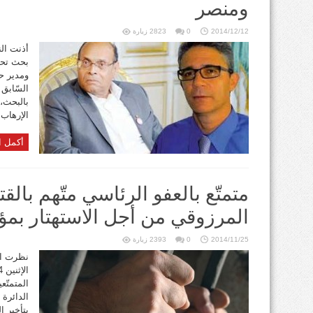
ومنصر
2014/12/12
0
2823 زيارة
أذنت الن
بحث تحق
ومدير ح
السّابق
الإرهاب .
أكمل ا
متمتّع بالعفو الرئاسي متّهم بال
المرزوقي من أجل الاستهتار بم
2014/11/25
0
2393 زيارة
نظرت الد
المتمتّ
الدائرة
بتأخير 