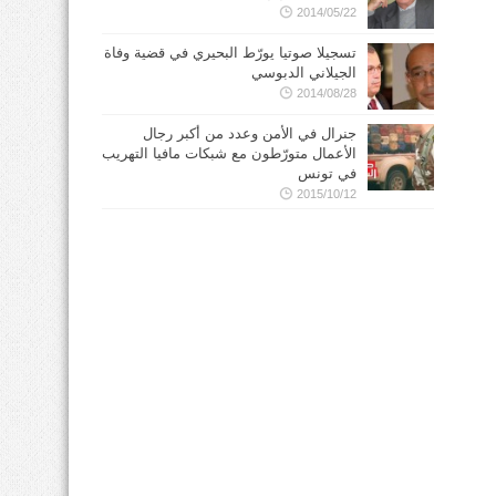
2014/05/22
تسجيلا صوتيا يورّط البحيري في قضية وفاة
الجيلاني الدبوسي
2014/08/28
جنرال في الأمن وعدد من أكبر رجال
الأعمال متورّطون مع شبكات مافيا التهريب
في تونس
2015/10/12