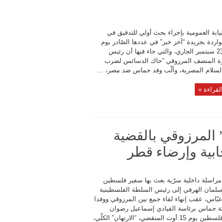
يابة العمومية بإجراء بحث أولي للتدقيق في
الواردة بجريدة “آخر خبر” في عددها الصّادر يوم
الثلاثاء 23 سبتمبر الجاري، والتي جاء فيها أن رئيس
ة المنصف المرزوقي “حاك الدسائس لضرب
السلام المصرية، وألّب وفد حماس ضد مصر، ...
لقراءة »
لمرزوقي بالقضية
ابية وإرضاء قطر
اسلة داخلية سرّية بعث بها سفير فلسطين
لمان الهرفي إلى رئيس السلطة الفلسطينية
بّاس، عقب إنهاء لقاء جمع بين المرزوقي ووفدا
 حماس برئاسة القيادي إسماعيل رضوان
وسفير فلسطين يوم 15 أوت المنقضي، “الارتهان” الكلّي،