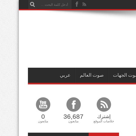
ت الجهات
صوت العالم
عربي
0
36,687
إشترك
خلاصات الموقع
متابعون
متابعون