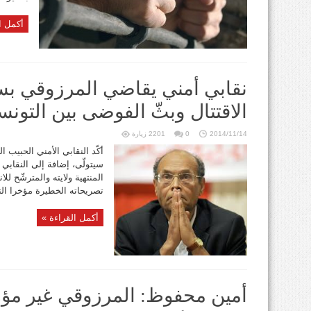
أكمل ا
نقابي أمني يقاضي المرزوقي بس
الاقتتال وبثّ الفوضى بين التونس
2014/11/14
0
2201 زيارة
سيتولّى، إضافة إلى النقابي
المنتهية ولايته والمترشّح ل
تصريحاته الخطيرة مؤخرا الت
أكمل القراءة »
أمين محفوظ: المرزوقي غير مؤهّ