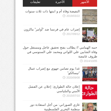
الأشهر
الأخيرة
تعليقات
النفيضة:وفاة أم و ابنتها ذات ثلاث سنوات
2019/03/22
إضراب عام في فرنسا ضد “أوامر” ماكرون
2017/09/12
حمه الهمامي // يطالب بفتح تحقيق عاجل ومستقل حول
وفاة الشابين علي اللواتي ومحمد علي السنوسي في
ظروف غامضة
2014/10/05
غدا يوم تضامن جهوي مع إضراب عمال
“تيسالكو”
2020/09/08
إعلان حالة الطوارئ: إعلان عن الفشل
الأمني والسّياسي
2015/07/10
غازي الصوراني: من أجل استعادة دور
منظمة التحرير الفلسطينية