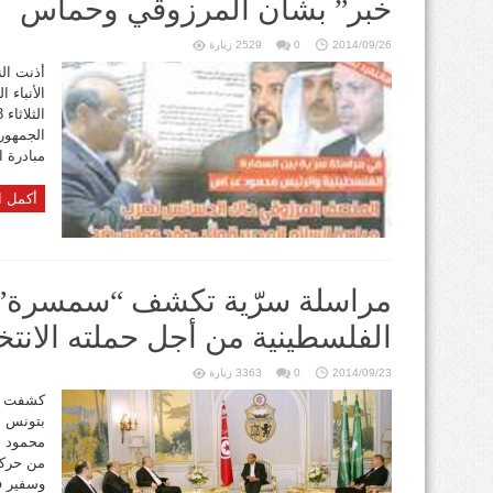
خبر” بشأن المرزوقي وحماس
2014/09/26
0
2529 زيارة
أذنت الن
الأنباء 
الجمهور
مبادرة 
أكمل ا
مراسلة سرّية تكشف “سمسرة” ا
الفلسطينية من أجل حملته الانتخ
2014/09/23
0
3363 زيارة
كشفت مر
بتونس س
محمود ع
من حركة