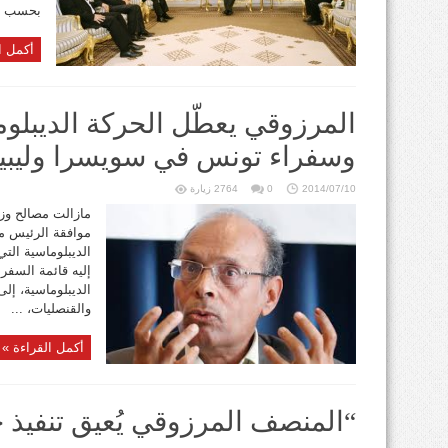
بحسب ..
أكمل ا
المرزوقي يعطّل الحركة الديبل
وسفراء تونس في سويسرا وليبيا
2014/07/10
0
2764 زيارة
مازالت مصالح وز
موافقة الرئيس م
الديبلوماسية التي
إليه قائمة السفر
الديبلوماسية، إ
والقنصليات، ...
أكمل القراءة »
“المنصف المرزوقي يُعيق تنفيذ