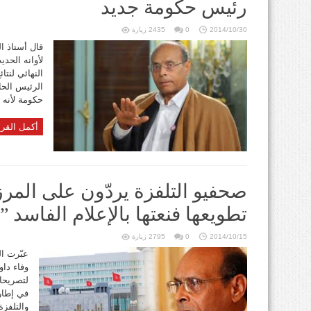
رئيس حكومة جديد
2014/10/30
0
2435 زيارة
قال أستاذ ا
لأوانه الحد
النهائي لنت
الرئيس الحا
حكومة لأنه 
أكمل القرا
صحفيو التلفزة يردّون على المرز
تطويعها فنعتها بالإعلام الفاسد ”
2014/10/15
0
2795 زيارة
عبّرت ال
لتصريحا
في إطار 
والتلفزة