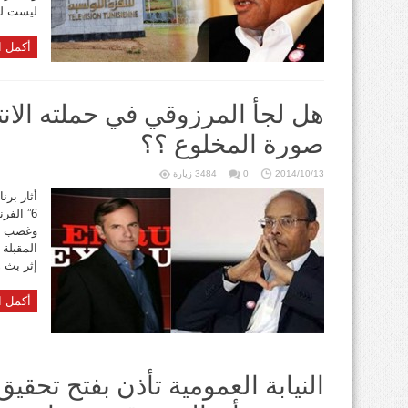
ليست له
أكمل ا
هل لجأ المرزوقي في حملته الانت
صورة المخلوع ؟؟
2014/10/13
0
3484 زيارة
أثار برنا
وغضب الع
المقبلة 
إثر بث ه
أكمل ا
النيابة العمومية تأذن بفتح تحقيق