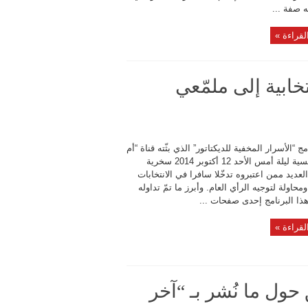
 صفة ...
لقراءة »
خابية إلى ملمّعي
مج “الأسرار المخفية للديكتاتور” الذي بثّته قناة “أم
6” الفرنسية ليلة أمس الأحد 12 أكتوبر 2014 سخرية
ديد ممن اعتبروه تدخّلا سافرا في الانتخابات
ومحاولة لتوجيه الرأي العام. وأبرز ما تمّ تداوله
ذا البرنامج إحدى صفحات ...
لقراءة »
 حول ما نُشر بـ “آخر