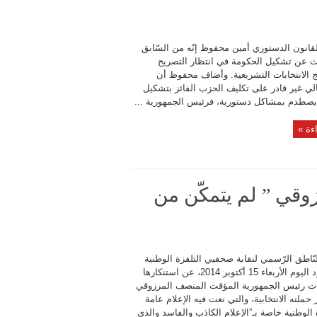
لقانون الدستوري أمين محفوظ إنّه من السّابق
يث عن تشكيل الحكومة في انتظار التصريح
ائج الانتخابات التشريعية. وأضاف محفوظ أن
لي غير قادر على تكليف الحزب الفائز بتشكيل
يصطدم بمشاكل دستورية، فرئيس الجمهورية ...
ءة »
وقي ” لم يتمكّن من
نّاطق الرّسمي لنقابة صحفيي التلفزة الوطنية
وفاء داود اليوم الأربعاء 15 أكتوبر 2014، عن استنكارها
ت رئيس الجمهورية المؤقت المنصف المرزوقي
حملته الانتخابية، والتي نعت فيه الإعلام عامة
 الوطنية خاصة بـ”الإعلام الكاذب والفاسد والذي