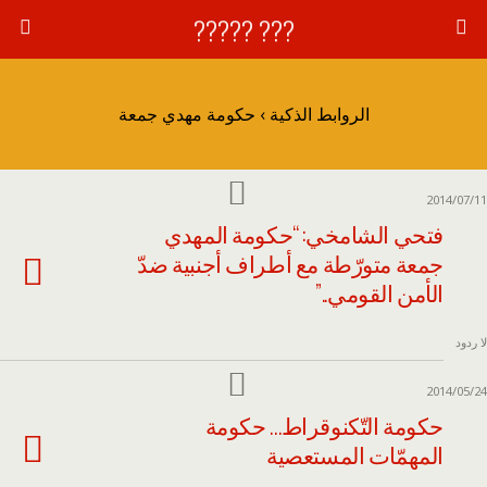
??? ?????
الروابط الذكية › حكومة مهدي جمعة
2014/07/11
فتحي الشامخي: “حكومة المهدي
جمعة متورّطة مع أطراف أجنبية ضدّ
الأمن القومي..”
لا ردود
2014/05/24
حكومة التّكنوقراط… حكومة
المهمّات المستعصية