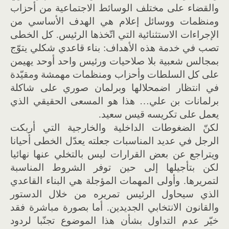
والقضاء على مختلف الوسائط الاجتماعية من أحزاب
ومنظمات ووسائل إعلام هي الهدف الأساسي من
الإجراءات الاستثنائية التي اتّخذها الرئيس. كل الخطى
تصب في خدمة هذه الأهداف: بناء قاعدي شكلي يتوّج
بمجالس شعبية بلا صلاحيات ورئيس واحد أوحد يهيمن
على كل السلطات وأحزاب ومنظمات مهمشة ومقيّدة
في انتظار اضمحلالها وبرلمان صوري على شاكلة
برلمانات بن علي… هذا هو المسعى الحقيقي الذي
يعمل على تكريسه قيس سعيد.
لكنّ الضغوطات الداخلية والخارجية التي أربكت
الرجل في عديد المناسبات جعلته يعدّل الخطى أحيانا
ويتراجع عن بعض القرارات ليس بالتخلي عنها نهائيا
لكن بتأجيلها إلى حين توفر الشروط المناسبة
لتمريرها. وأولى المهمات المؤجلة هي البناء القاعدي
الذي سيحاول الرئيس تمريره من خلال الدستور
والقانون الانتخابي الجديدين. أما بصورة مباشرة فقد
خيّر عدم التداول بشأن هذا الموضوع تجنّبا لردود