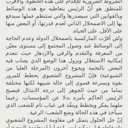
الشروط الضرورية للإقدام على هذه الخطوة. والأقرب
للمنطق هو أنّ الرئيس بتعاطيه مع هذه الوسائط
وبالقوانين التي سيصدرها والتي ستنظم عملها سيدفع
بها إلى الاضمحلال الذاتي لعدم قدرتها، أو البعض منها
على الأقل، على الحياة.
ولئن أقرّت الماركسية باضمحلال الدولة وعدم الحاجة
إلى الوسائط عند وصول المجتمع إلى مستوى معيّن
من المعرفة والتقدم والرقي والازدهار حيث تنعدم
إمكانية الاستغلال ويزول هذا الوضع الذي يصاب فيه
البعض بالتخمة ويجوع آخرون (المرحلة العليا من
الشيوعية) فإنّ المشروع الشعبوي يخطط للمرور
بقوة وبسرعة قصوى إلى حالة شبيهة لكنها مختلفة
تماما من حيث الجوهر إلى درجة الابتذال فيصبح
الرئيس الحاكم بأمره بدلا عن المؤسسات، زعيما
ملهما يفكر ويخطط وينفّذ في غياب تام للشعب الذي
سيأخذ في هذه الحالة وضع الشعب/ الرعية.
إنّ حل الحلول يتمثل في مقاومة المشروع الشعبوي
وإسقاطه قبل تمكنه ليس انتصارا لمنظومة النهضة أو