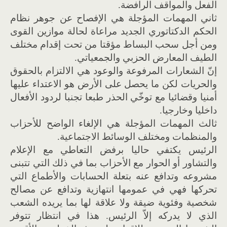
الفعل والمواقف الرافضة.
ثاني المهمات المؤجلة هي الإفصاح عن جوهر نظام
الحكم الدكتاتوري الجديد مراعاة لحالة موازين القوى
ومن أجل سحب البساط مؤقتا من تحت إقدام مختلف
الطيف المعارض الحزبي والجمعياتي.
إنّ الشعارات المرفوعة والوعود هي الالتزام بالحقوق
والحريات لكن ما يحصل على الأرض هو الاعتداء عليها
أمنيا وقضائيا مع توخّي الحذر طبعا تجنبا لردود الأفعال
داخليا وخارجيا.
ثالث المهمات المؤجلة هي الإلغاء الواضح للأحزاب
والمنظمات ومختلف الوسائط الاجتماعية.
الرئيس يكتفي حاليا برفض التعاطي مع الإعلام
والتشاور أو الحوار مع الأحزاب بما في ذلك التي تتبنى
مشروعه وتدافع عنه بتعلة الحسابات والأطماع التي
تحركها فهي في عمومها انتهازية وتدافع عن مصالح
شخصية وفئوية ضيقة ولا علاقة لها بما يريده الشعب
الذي لا يدركه إلاّ الرئيس. هذا في انتظار تتوفر