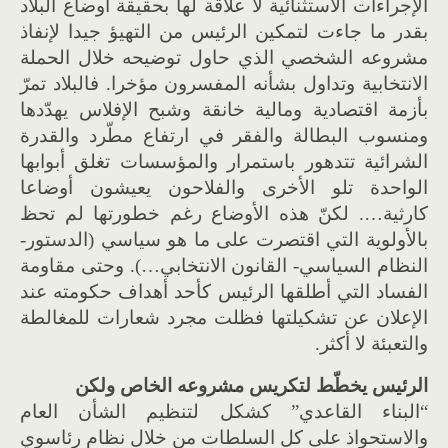
الإجراءات الاستثنائية لا علاقة لها بحقيقة أوضاع البلاد
بقدر ما جاءت لتمكين الرئيس من التهيؤ جيدا لإنفاذ
مشروعه الشخصي الذي حاول توضيحه خلال الحملة
الانتخابية وتداول بشأنه المفسرون مؤخرا. فالبلاد تمرّ
بأزمة اقتصادية ومالية خانقة وشبح الإفلاس يهدّدها
ومنسوب البطالة والفقر في ارتفاع مطّرد والقدرة
الشرائية تتدهور باستمرار والمؤسسات تغلق أبوابها
الواحدة تلو الأخرى والفلاحون يعيشون أوضاعا
كارثية…. لكنّ هذه الأوضاع رغم خطورتها لم تحظ
بالأولوية التي اقتصرت على ما هو سياسي (الدستور-
النظام السياسي- القانون الانتخابي…). وحتى مقاومة
الفساد التي أطلقها الرئيس كأحد أهداف حكومته عند
الإعلان عن تشكيلتها فظلت مجرد شعارات للمغالطة
والتعبئة لا أكثر.
الرئيس يخطّط لتكريس مشروعه الخاص ولكن
“البناء القاعدي” كشكل لتنظيم الشأن العام
والاستحواذ على كل السلطات من خلال نظام رئاسوي