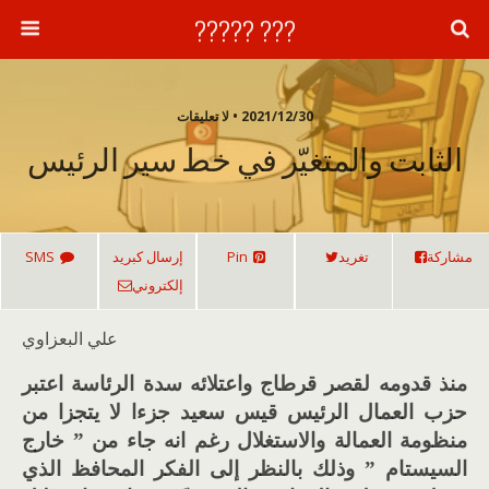
??? ?????
2021/12/30 • لا تعليقات
الثابت والمتغيّر في خط سير الرئيس
مشاركة
تغريد
Pin
إرسال كبريد
SMS
إلكتروني
علي البعزاوي
منذ قدومه لقصر قرطاج واعتلائه سدة الرئاسة اعتبر
حزب العمال الرئيس قيس سعيد جزءا لا يتجزا من
منظومة العمالة والاستغلال رغم انه جاء من ” خارج
السيستام ” وذلك بالنظر إلى الفكر المحافظ الذي