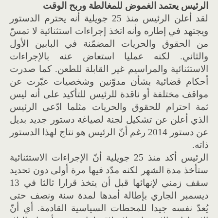
الرئيس يعتمد الغموض للمغالطة وربح الوقت
لقد أعلن الرئيس منذ 25 جويلية أنه يحترم الدستور
ويجتهد في إطاره وأنه اتخذ إجراءات استثنائية لا تمسّ
من الحقوق والحريات المضمّنة في البابين الأول
والثاني. لكنه عمليا استعاض عنه بالإجراءات
الاستثنائية والمراسيم غير القابلة للطعن. كما صدرت
أحكام قضائية بشأن مدوّنين وشخصيات عبّرت عن
مواقف مختلفة أو ناقدة للرئيس للتأكيد على أنه ليس
ثمة احترام للحقوق والحريات مثلما ادّعى الرئيس
الذي أعلن عن تشكيل لجنة لصياغة دستور جديد بديل
عن دستور 2014 رغم أنّ الرئيس هو نتاج لهذا الدستور
ذاته.
الرئيس أكد منذ 25 جويلية أنّ الإجراءات الاستثنائية
ستأخذ مدة الشهر لكنه مدّد فيها مرة أولى دون تحديد
سقف زمني لإنهائها قبل أن يتخذ قرارا ثالثا في 13
ديسمبر الجاري بإطالة أمدها لمدة سنة ونصف حتى
يُعدّ نفسه جيدا للمحطات السياسية القادمة. أي أنّ