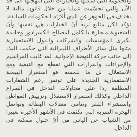
والحكومة التي شكّلها والخيارات التي انتهجتها الى حد
الآن والتي تجسّمت عمليا من خلال قانون مالية لا
يختلف في الجوهر عن الذي أقرّته الحكومات السابقة،
تؤكد لكل متابع نزيه أنّ الخيارات هي نفسها وأنّ
الشعبوية منحازة بالكامل لمصالح الكمبرادور وخادمة
لكبرى المؤسسات والشركات والدول الاستعمارية
مثلها مثل سائر الأطراف الليبرالية التي حكمت البلاد
إلى جانب حركة النهضة الإخوانية. لقد غابت المراسيم
والإجراءات والقرارات التي تقطع مع التبعية ومع
الاستغلال. بل ما نلمسه هو استمرار الهيمنة
الاستعمارية الجديدة على تونس رغم الشعارات
المطلقة ردا على محاولات التدخل في الصراع
الداخلي وكذلك استمرار الاستغلال وترييش المواطن
واستشراء الفقر وتنامي معدلات البطالة وتواصل
الهجرة السرية التي تكثفت في الأشهر الأخيرة تعبيرا
من الشباب عن الياس من أيّ حلول ممكنة في
الداخل.