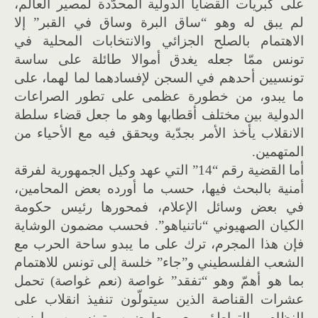
على كبريات القضايا الدولية المحدّدة لمصير العالم،
لم يبق له وهو “ساق البرة وساق في القبر” إلا
الاهتمام بالصلح الجزائي والانتخابات المحلية في
تونس ممّا جعله يغدق أموالا طائلة على ساسة
تونسيين أحدهم في السجن لإفسادهما لما لهما، على
ما يبدو، من خطورة عظمى على تطور الصراعات
الدولية بين مختلف أقطابها وهو ما جعل قضاء سلطة
الانقلاب يأخذ الأمر بجدّية ويحقق فيه مع الأحياء من
المتهمين.
أما القضية رقم “14” التي عهد وكيل الجمهورية لفرقة
أمنية بالبحث فيها، حسب ما أورده بعض المحامين،
في بعض وسائل الإعلام، فمحورها رئيس حكومة
الكيان الصهيوني “ناتنياهو”. فحسب مضمون الوشاية
فإن هذا المجرم، ترك على ما يبدو ساحة الحرب مع
الشعب الفلسطيني و”جاء” خلسة إلى تونس للاهتمام
بما هو أهمّ وهو “تفقد” غواصة (نعم غواصة) تحمل
عشرات القناصة الذين سيتولّون تنفيذ انقلاب على
النظام بالتواطؤ مع معارضين تونسيين بارزين