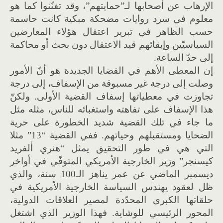
الإرهاب عن أصحابها لـ”حمايتهم”، وقد تفنّنوا كما هو
معلوم في سرد روايات مضحكة مبكية كانت حاسمة
حسب الظاهر في تبرير اعتقال هؤلاء المعارضين
السياسيّين وإبقائهم قيد الاعتقال دون بحث أو محاكمة
إلى حدّ الساعة.
إن المعطى الأهم في القضايا الجديدة هو أنّ الأمور
وصلت إلى درجة غير مسبوقة من الإسفاف، إلى درجة
تجاوزت في معطياتها إسفاف القضية الأولى. ولكنّ
هذا الإسفاف على تفاهته واستغبائه للناس، مثله مثل
ما جاء في تلك القضية شديد الخطورة على حرية
الضحايا ومستقبلهم وحياتهم. ففي القضية “13” مثلا
التي هي في طور التحقيق يمثل “هنري ألفريد
كيسنجر” وزير الخارجية الأمريكي المتوفّي في أواخر
ديسمبر الماضي عن عمر يناهز الـ100 سنة، والذي
ظل لعقود يهندس السياسة الخارجية الأمريكية في
حلقاتها الكبرى المحدّدة لمصير العلاقات الدولية،
المحور الرئيسي للوشاية. فهذا الوزير الذي اشتغل