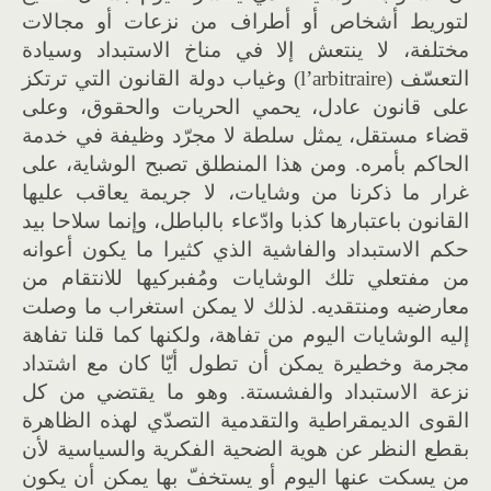
لتوريط أشخاص أو أطراف من نزعات أو مجالات
مختلفة، لا ينتعش إلا في مناخ الاستبداد وسيادة
التعسّف (l’arbitraire) وغياب دولة القانون التي ترتكز
على قانون عادل، يحمي الحريات والحقوق، وعلى
قضاء مستقل، يمثل سلطة لا مجرّد وظيفة في خدمة
الحاكم بأمره. ومن هذا المنطلق تصبح الوشاية، على
غرار ما ذكرنا من وشايات، لا جريمة يعاقب عليها
القانون باعتبارها كذبا وادّعاء بالباطل، وإنما سلاحا بيد
حكم الاستبداد والفاشية الذي كثيرا ما يكون أعوانه
من مفتعلي تلك الوشايات ومُفبركيها للانتقام من
معارضيه ومنتقديه. لذلك لا يمكن استغراب ما وصلت
إليه الوشايات اليوم من تفاهة، ولكنها كما قلنا تفاهة
مجرمة وخطيرة يمكن أن تطول أيّا كان مع اشتداد
نزعة الاستبداد والفشستة. وهو ما يقتضي من كل
القوى الديمقراطية والتقدمية التصدّي لهذه الظاهرة
بقطع النظر عن هوية الضحية الفكرية والسياسية لأن
من يسكت عنها اليوم أو يستخفّ بها يمكن أن يكون