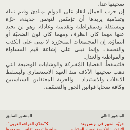
ضحيتها غدا.
إن حزب العمال انقاد على الدوام بمبادئ وقيم نبيلة
وتقدّمية يريدها أن تؤسّس لتونس جديدة، حرّة
ومستقلة وديمقراطية وتقدمية وعادلة. وهو لن يحيد
عنها مهما كان الظرف ومهما كان لون الضحيّة أو
انتماؤه. إن المجتمعات المتحرّرة لا تبنى على الكذب
والتعسف وإنما تبنى على إشاعة قيم المساواة
والمواطنة والعدل.
فلتسقطْ القضايا المُفبركة والوشايات الوضيعة التي
ذهب ضحيتها الآلاف منذ العهد الاستعماري ولْيسقطْ
الانقلاب والاستبداد… والحرية للمعتقلين السياسيين
وكافة ضحايا قوانين الجور والتعسّف.
المنشور التالي
المنشور السابق
حريّة التعبير في تونس بعد
"تحدّي القراءة العربي" :
الانقلاب: انتكاسة لمسار الحرّيات
ظاهرها تربوي ثقافي، وجوهرها