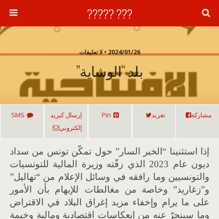
??? ?????
2024/01/26 • لا تعليقات
بلد “الوشاية”
مشاركة
تغريد
Pin
إرسال كبريد
SMS
إلكتروني
إذا استثنينا “الخبر السار” حول تمكّن تونس من سداد
ديون عام 2023 الذي زفّته وزيرة المالية للتونسيات
والتونسيين وما رافقه في وسائل الإعلام من “تهاليل”
و”زغاريد” وخاصة من مغالطات للإيهام بأن الأمور
على ما يرام وإخفاء مزيد إغراق البلاد في الاقتراض
وما سينجرّ عنه من انعكاسات اقتصادية ومالية وخيمة