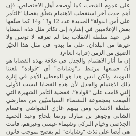
على عموم الشعب، كما أوضحه أهل الاختصاص، فإن
أهم حدث آخر استقطب الاهتمام يتعلّق بقضايا “التآمر
على أمن الدولة” الجديدة عدد 12 و13 و14 كما صنّفها
بعض الإعلاميين في إشارة إلى تكاثر مثل هذه القضايا
في عهد سلطة الانقلاب بما لم تعرفه لا تونس ولا
غيرها من البلدان، على ما يبدو، في مثل هذا الحيّز
الضيق من الزمن (قرابة العام).
إن ما أثار الاهتمام والجدل في علاقة بهذه القضايا هو
أنّ جميعها مرتبط بـ”وشايات” أي “قوادة” بلغتنا
اليومية. ولكن ليس هذا هو المعطى الأهم في إثارة
ذلك الاهتمام والجدل لأن هذه القضايا ليست الأولى
التي قامت على “قوادة”. فقضية التآمر الشهيرة التي
أُلْصِقت بمجموعة النشطاء السياسيّين من معارضي
سلطة الانقلاب ومن بينهم غازي الشواشي وعصام
الشابي وجوهر بن مبارك ورضا بلحاج وعبد الحميد
الجلاصي وخيام التركي وشيماء عيسى وغيرهم، قامت
هي أيضا على ثلاث “وشايات” لم يفصح بموجب قانون