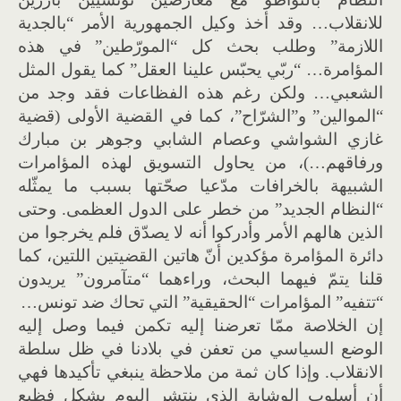
للانقلاب… وقد أخذ وكيل الجمهورية الأمر “بالجدية
اللازمة” وطلب بحث كل “المورّطين” في هذه
المؤامرة… “ربّي يحبّس علينا العقل” كما يقول المثل
الشعبي… ولكن رغم هذه الفظاعات فقد وجد من
“الموالين” و”الشرّاح”، كما في القضية الأولى (قضية
غازي الشواشي وعصام الشابي وجوهر بن مبارك
ورفاقهم…)، من يحاول التسويق لهذه المؤامرات
الشبيهة بالخرافات مدّعيا صحّتها بسبب ما يمثّله
“النظام الجديد” من خطر على الدول العظمى. وحتى
الذين هالهم الأمر وأدركوا أنه لا يصدّق فلم يخرجوا من
دائرة المؤامرة مؤكدين أنّ هاتين القضيتين اللتين، كما
قلنا يتمّ فيهما البحث، وراءهما “متآمرون” يريدون
“تتفيه” المؤامرات “الحقيقية” التي تحاك ضد تونس…
إن الخلاصة ممّا تعرضنا إليه تكمن فيما وصل إليه
الوضع السياسي من تعفن في بلادنا في ظل سلطة
الانقلاب. وإذا كان ثمة من ملاحظة ينبغي تأكيدها فهي
أن أسلوب الوشاية الذي ينتشر اليوم بشكل فظيع