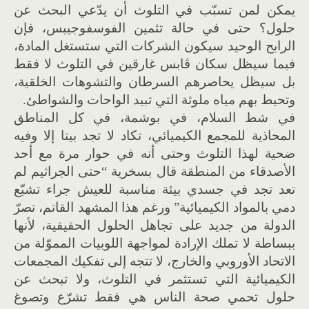
يمكن لمن تسبّب في التلوث أن يدّعي البحث عن
حلول؟ حتى في حالة تثمين الفوسفوجيبس، فإن
الرابح الوحيد سيكون الشركات التي ستستغل المادة،
فيما سيظل سكان ڨابس غارقين في التلوث لا فقط
بل سيظل يحاصرهم السرطان والتشوهات الخلقية،
وتحيط بهم مياه ملوثة التي تبيد الواحات والشواطئ.
في شط السلام، في بوشمة، في كل المناطق
المحاذية للمجمع الكيميائي، تكاد لا تجد بيتا إلا وفيه
ضحية لهذا التلوث وحتى أنه في حوار مرة مع أحد
الأصدقاء من المنطقة قال بسخرية “حتى الجراثيم لم
تعد تجد في جسدي بيئة مناسبة للعيش جراء تشبّع
دمي بالمواد الكيميائية” ورغم هذا المشهد القاتم، تصرّ
الدولة من جديد على تجاهل الحلول الحقيقية، لأنها
ببساطة لا تملك الإرادة لمواجهة اللوبيات المموّلة من
الاتحاد الأوروبي والخارج، لا تتجه إلى تفكيك المجمعات
الكيميائية التي تستثمر في التلوث، ولا تبحث عن
حلول تحمي صحة الناس هي فقط تشرّع وتصوغ