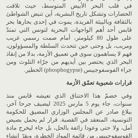
في قلب البحر الأبيض المتوسط، حيث تلاقت
الحضارات وتشكل تاريخ البشرية، أين تنبض الشواطئ
بالثقافة وبالبيئة الفريدة، يموت في إحدى بحارها بحر
ڨابس أحد أهم الواجهات البحرية لتونس التي تمتدّ
على طول 80 كيلومتر، أمام صمت رسمي غريب
ومريب، بل وحتى حين تتحدث السلطة والمسؤولون،
فهم لا يساهمون سوى في تعميق الأزمة، بدلا من إنقاذ
البحر الذي يحتضر بين أيديهم من جرّاء التلوث ومن
جراء الفوسفوجيبس (phosphogypse) الخطير.
قرارات شعبوية تعمّق الأزمة
وفي خضمّ هذا الاختناق الذي تعيشه ڨابس منذ
سنوات، جاء يوم 5 مارس 2025 ليضيف جرحا آخر،
ببلاغ صادر عن المجلس الوزاري المضيق للحكومة
التونسية، المنعقد في القصبة. قرار لم يحمل بصيص
أمل، ولا حتى وعودا زائفة بالحل، بل جاء ليخرج مادة
الفوسفوجيبس من قائمة المواد الخطرة، ويقرّ إنشاء