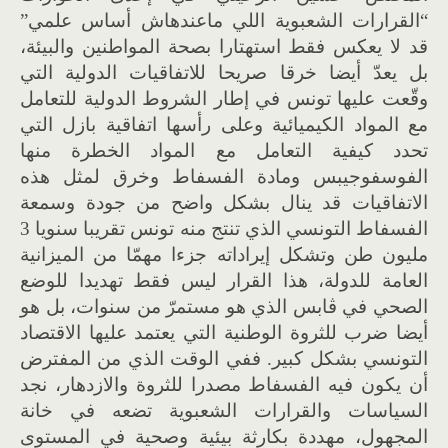
“القرارات الشعبوية اللي ماعندهاش أساس علمي”
قد لا يعكس فقط استهتارا بصحة المواطنين والبيئة،
بل يعدّ أيضا خرقا صريحا للاتفاقيات الدولية التي
وقّعت عليها تونس في إطار الشروط الدولية للتعامل
مع المواد الكيميائية وعلى رأسها اتفاقية بازل التي
تحدد كيفية التعامل مع المواد الخطرة منها
الفوسفوجيبس ومادة الفسفاط وخرق لمثل هذه
الاتفاقيات قد ينال بشكل واضح من جودة وسمعة
الفسفاط التونسي الذي تنتج منه تونس تقريبا سنويا 3
مليون طن وتشكل إيراداته جزءا مهمّا من الميزانية
العامة للدولة، هذا القرار ليس فقط تهديدا للوضع
الصحي في ڨابس الذي هو مستمرّ من سنوات، بل هو
أيضا ضرب للثروة الوطنية التي يعتمد عليها الاقتصاد
التونسي بشكل كبير. ففي الوقت الذي من المفترض
أن يكون فيه الفسفاط مصدرا للثروة والازدهار، نجد
السياسات والقرارات الشعبوية تضعه في خانة
المجهول، مهددة بكارثة بيئية وصحية في المستوى