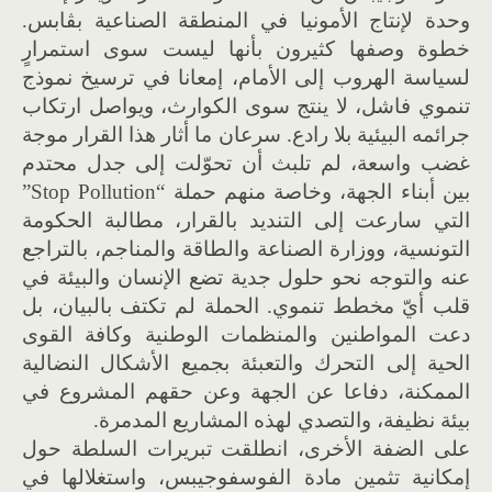
وحدة لإنتاج الأمونيا في المنطقة الصناعية بڨابس.
خطوة وصفها كثيرون بأنها ليست سوى استمرارٍ
لسياسة الهروب إلى الأمام، إمعانا في ترسيخ نموذج
تنموي فاشل، لا ينتج سوى الكوارث، ويواصل ارتكاب
جرائمه البيئية بلا رادع. سرعان ما أثار هذا القرار موجة
غضب واسعة، لم تلبث أن تحوّلت إلى جدل محتدم
بين أبناء الجهة، وخاصة منهم حملة “Stop Pollution”
التي سارعت إلى التنديد بالقرار، مطالبة الحكومة
التونسية، ووزارة الصناعة والطاقة والمناجم، بالتراجع
عنه والتوجه نحو حلول جدية تضع الإنسان والبيئة في
قلب أيّ مخطط تنموي. الحملة لم تكتف بالبيان، بل
دعت المواطنين والمنظمات الوطنية وكافة القوى
الحية إلى التحرك والتعبئة بجميع الأشكال النضالية
الممكنة، دفاعا عن الجهة وعن حقهم المشروع في
بيئة نظيفة، والتصدي لهذه المشاريع المدمرة.
على الضفة الأخرى، انطلقت تبريرات السلطة حول
إمكانية تثمين مادة الفوسفوجيبس، واستغلالها في