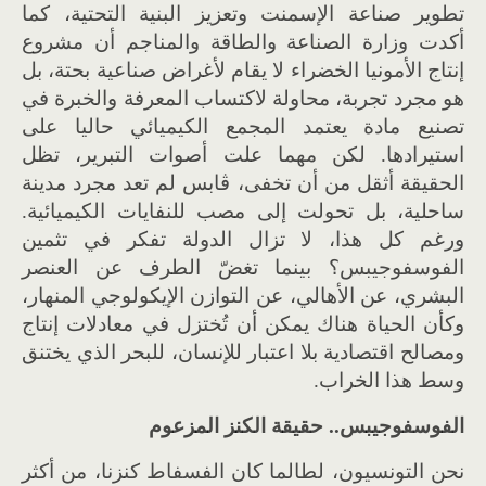
تطوير صناعة الإسمنت وتعزيز البنية التحتية، كما
أكدت وزارة الصناعة والطاقة والمناجم أن مشروع
إنتاج الأمونيا الخضراء لا يقام لأغراض صناعية بحتة، بل
هو مجرد تجربة، محاولة لاكتساب المعرفة والخبرة في
تصنيع مادة يعتمد المجمع الكيميائي حاليا على
استيرادها. لكن مهما علت أصوات التبرير، تظل
الحقيقة أثقل من أن تخفى، ڨابس لم تعد مجرد مدينة
ساحلية، بل تحولت إلى مصب للنفايات الكيميائية.
ورغم كل هذا، لا تزال الدولة تفكر في تثمين
الفوسفوجيبس؟ بينما تغضّ الطرف عن العنصر
البشري، عن الأهالي، عن التوازن الإيكولوجي المنهار،
وكأن الحياة هناك يمكن أن تُختزل في معادلات إنتاج
ومصالح اقتصادية بلا اعتبار للإنسان، للبحر الذي يختنق
وسط هذا الخراب.
الفوسفوجيبس.. حقيقة الكنز المزعوم
نحن التونسيون، لطالما كان الفسفاط كنزنا، من أكثر