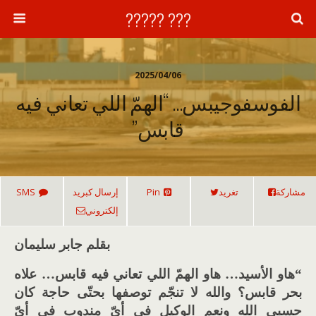
??? ?????
2025/04/06
الفوسفوجيبس… “الهمّ اللي تعاني فيه
قابس”
مشاركة
تغريد
Pin
إرسال كبريد
SMS
إلكتروني
بقلم جابر سليمان
“هاو الأسيد… هاو الهمّ اللي تعاني فيه قابس… علاه
بحر قابس؟ والله لا تنجّم توصفها بحتّى حاجة كان
حسبي الله ونعم الوكيل في أيّ مندوب في أيّ