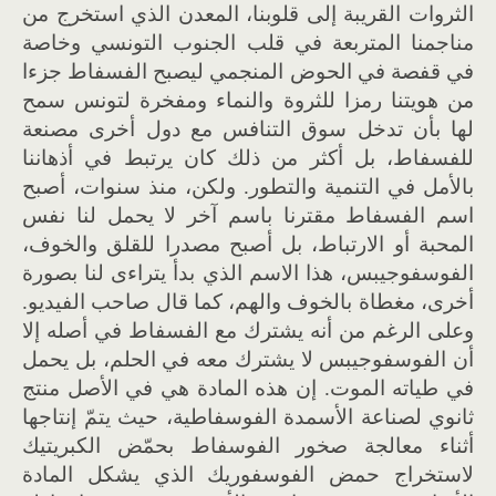
الثروات القريبة إلى قلوبنا، المعدن الذي استخرج من
مناجمنا المتربعة في قلب الجنوب التونسي وخاصة
في قفصة في الحوض المنجمي ليصبح الفسفاط جزءا
من هويتنا رمزا للثروة والنماء ومفخرة لتونس سمح
لها بأن تدخل سوق التنافس مع دول أخرى مصنعة
للفسفاط، بل أكثر من ذلك كان يرتبط في أذهاننا
بالأمل في التنمية والتطور. ولكن، منذ سنوات، أصبح
اسم الفسفاط مقترنا باسم آخر لا يحمل لنا نفس
المحبة أو الارتباط، بل أصبح مصدرا للقلق والخوف،
الفوسفوجيبس، هذا الاسم الذي بدأ يتراءى لنا بصورة
أخرى، مغطاة بالخوف والهم، كما قال صاحب الفيديو.
وعلى الرغم من أنه يشترك مع الفسفاط في أصله إلا
أن الفوسفوجيبس لا يشترك معه في الحلم، بل يحمل
في طياته الموت. إن هذه المادة هي في الأصل منتج
ثانوي لصناعة الأسمدة الفوسفاطية، حيث يتمّ إنتاجها
أثناء معالجة صخور الفوسفاط بحمّض الكبريتيك
لاستخراج حمض الفوسفوريك الذي يشكل المادة