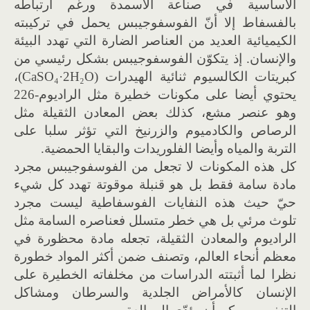
الأساسية في صناعة الأسمدة ورغم ارتباطه
بالفسفاط إلا أنّ الفوسفوجيبس يحمل في تركيبته
الكيميائية العديد من العناصر الضارة التي تهدد البيئة
والإنسان. إذ يتكوّن الفوسفوجيبس بشكل رئيسي من
كبريتات الكالسيوم ثنائية الهيدرات (CaSO₄·2H₂O)،
يحتوي أيضا على مكونات خطيرة مثل الراديوم-226
وهو عنصر مشع، كذلك بعض المعادن الثقيلة مثل
الرصاص والكادميوم والزرنيخ التي تؤثر سلبا على
التربة والمياه وأيضا الفلوريدات والبقايا الحمضية.
كل هذه المكونات لا تجعل من الفوسفوجيبس مجرد
مادة سامة فقط بل هو قنبلة موقوتة تهدد كل شيء
حيّ حيث هذه النفايات الفوسفاطية ليست مجرد
تلوث مرئي بل هي خطر متسلل فعناصره السامة مثل
الراديوم والمعادن الثقيلة، تجعله مادة محظورة في
معظم أنحاء العالم، وتصنف ضمن أكثر المواد خطورة
نظرا لما أثبتته الدراسات من مخلفاته الخطيرة على
الإنسان كالأمراض الجلدية والسرطان ومشاكل