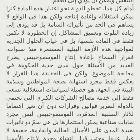
التنفس ويمكن أن يؤدّي إلى العقم.
أمام كل هذا، تخطو الدولة نحو اعتبار هذه المادة كنزا
يمكن استغلاله وإعادة إنتاجه ولكن هذا في الواقع لا
يساهم في الحد من تأثيراته السامة بل قد يؤدي إلى
زيادة التلوث وتعميق المشاكل. إن الخطورة لا تكمن
فقط في المادة نفسها، بل في غياب الحلول الجذرية
لمواجهة هذه الأزمة البيئية المستمرة منذ سنوات.
فقرار السماح بإعادة إنتاج الفوسفوجيبس يطرح
العديد من الأسئلة حول مدى جدية الحكومة في
معالجة الموضوع. ولكن في الحقيقة هذا القرار لا
يعكس فقط مجرد استهانة بصحة المواطنين وسلامة
البيئة في الجهة، هو حصيلة لسياسات استغلالية تسعى
فقط إلى خدمة مصالح الشركات الكبرى التي تحتمي
بالدولة لتمرير قوانين وقرارات دون أن تعير اهتماما
للآثار السلبية المدمّرة. الفوسفوجيبس ليس مجرد
نفايات صناعية يمكن استثمارها بل هي سمّ ذو تأثيرات
بعيدة المدى على الأجيال الحالية والقادمة، حقيقة لا
غبار عليها وحتى قرار إنشاء وحدة لإنتاج الأمونيا