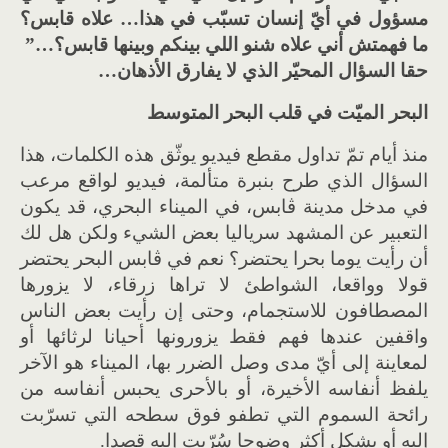
مسؤول في أيّ إنسان تسبّب في هذا… علاه قابس؟
ما فهمتش أني علاه شنو اللي بينكم وبينها قابس؟…”
حقا السؤال المحيّر الذي لا يفارق الأذهان…
البحر الميّت في قلب البحر المتوسط
منذ أيام تمّ تداول مقطع فيديو يوثّق هذه الكلمات، هذا
السؤال الذي طرح بنبرة متألمة، فيديو لواقع مرعب
في مدخل مدينة ڨابس، في الميناء البحري، قد يكون
التعبير عن المشهد سرياليا بعض الشيء ولكن هل لك
أن رأيت يوما بحرا يحتضر؟ نعم في ڨابس البحر يحتضر
قولا وواقعا، الشواطئ لا تراها زرقاء، لا يزورها
المصطافون للاستجمام، وحتى إن رأيت بعض الناس
واقفين عندها فهم فقط يزورونها أحيانا لرثائها أو
لمعاينة إلى أيّ مدى وصل الضرر بها، الميناء هو الآخر
يلفظ أنفاسه الأخيرة، أو بالأحرى يحبس أنفاسه من
رائحة السموم التي تطفو فوق سطحه التي تسرّبت
إليه أو بشكل أكثر وضوحا سُرّبت إليه قصدا.