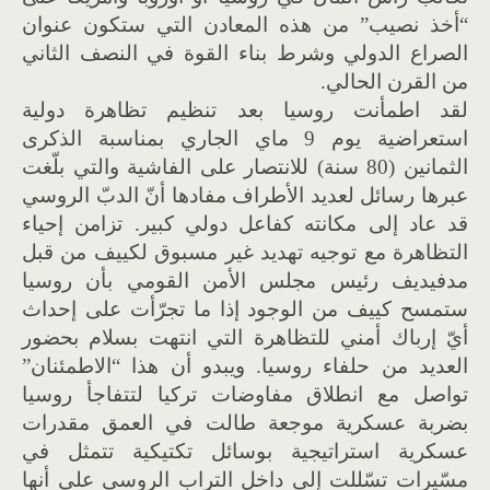
“أخذ نصيب” من هذه المعادن التي ستكون عنوان
الصراع الدولي وشرط بناء القوة في النصف الثاني
من القرن الحالي.
لقد اطمأنت روسيا بعد تنظيم تظاهرة دولية
استعراضية يوم 9 ماي الجاري بمناسبة الذكرى
الثمانين (80 سنة) للانتصار على الفاشية والتي بلّغت
عبرها رسائل لعديد الأطراف مفادها أنّ الدبّ الروسي
قد عاد إلى مكانته كفاعل دولي كبير. تزامن إحياء
التظاهرة مع توجيه تهديد غير مسبوق لكييف من قبل
مدفيديف رئيس مجلس الأمن القومي بأن روسيا
ستمسح كييف من الوجود إذا ما تجرّأت على إحداث
أيّ إرباك أمني للتظاهرة التي انتهت بسلام بحضور
العديد من حلفاء روسيا. ويبدو أن هذا “الاطمئنان”
تواصل مع انطلاق مفاوضات تركيا لتتفاجأ روسيا
بضربة عسكرية موجعة طالت في العمق مقدرات
عسكرية استراتيجية بوسائل تكتيكية تتمثل في
مسّيرات تسّللت إلى داخل التراب الروسي على أنها