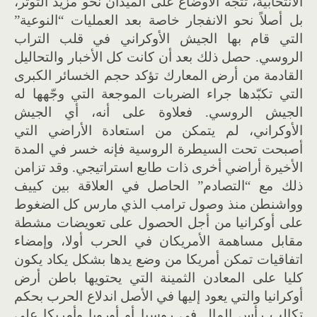
الانتخابية، تتجه الأوضاع على الميدان نحو مزيد التوتّر،
بل أصلاً نحو الانفجار خاصة بعد العمليات “النوعية”
التي قام بها الجيش الأوكراني في قلب التراب
الروسي. حصل ذلك بعد أن كانت كل الأخبار والتحاليل
القادمة من أرض المعارك تؤكد حجم الخسائر الكبرى
التي تكبّدها جراء الضربات الموجعة التي وجّهها له
الجيش الروسي. فعلاوة على أنه، أي الجيش
الأوكراني، لم يتمكن من استعادة الأراضي التي
أصبحت تحت السيطرة الروسية فإنه خسر في المدة
الأخيرة أراضي أخرى ذات طابع استراتيجي. وقد تزامن
ذلك مع “التصادم” الحاصل في العلاقة بين كييف
وواشنطن منذ وصول ترامب الذي مارس كل الضغوط
على أوكرانيا من أجل الحصول على تعويضات مشطة
مقابل مساهمة الأمريكان في الحرب أولا، وإمضاء
اتفاقيات تمكن أمريكا من وضع يدها بشكل يكاد يكون
كليا على المعادن الثمينة التي يحتويها باطن أرض
أوكرانيا والتي يعود إليها في الأصل اندلاع الحرب بحكم
تكالب رأس المال في روسيا أو أوروبا وأمريكا على