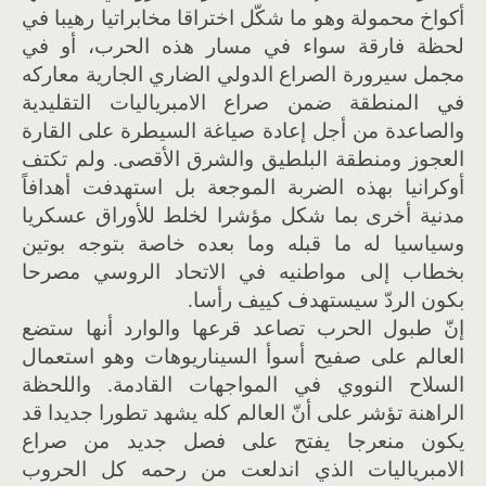
أكواخ محمولة وهو ما شكّل اختراقا مخابراتيا رهيبا في
لحظة فارقة سواء في مسار هذه الحرب، أو في
مجمل سيرورة الصراع الدولي الضاري الجارية معاركه
في المنطقة ضمن صراع الامبرياليات التقليدية
والصاعدة من أجل إعادة صياغة السيطرة على القارة
العجوز ومنطقة البلطيق والشرق الأقصى. ولم تكتف
أوكرانيا بهذه الضربة الموجعة بل استهدفت أهدافاً
مدنية أخرى بما شكل مؤشرا لخلط للأوراق عسكريا
وسياسيا له ما قبله وما بعده خاصة بتوجه بوتين
بخطاب إلى مواطنيه في الاتحاد الروسي مصرحا
بكون الردّ سيستهدف كييف رأسا.
إنّ طبول الحرب تصاعد قرعها والوارد أنها ستضع
العالم على صفيح أسوأ السيناريوهات وهو استعمال
السلاح النووي في المواجهات القادمة. واللحظة
الراهنة تؤشر على أنّ العالم كله يشهد تطورا جديدا قد
يكون منعرجا يفتح على فصل جديد من صراع
الامبرياليات الذي اندلعت من رحمه كل الحروب