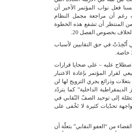
حسنا فعل نواب المؤتمر الأخير أن
ات رغم أن مراجعة مجمل النظام
من المنتظر أن تشفع هذه الخطوة
لخلاف بخصوص الفصل 20.
 اُتّخِذَتْ في حق النقابيين لأسباب
لاصطلاح عليه – على ضحايا قرارات
 لقرار المؤتمر بإعادة الاعتبار
عض بتعلات وذرائع يجري الترويج لها لن
الديمقراطية الداخلية” كما يتردّد
ّلة إلى توحيد الصفّ النّقابي في
اجهة تحدّيات كثيرة لا تَخْفى على
لقضاء من “العفو النقابي” بتعلّة أن