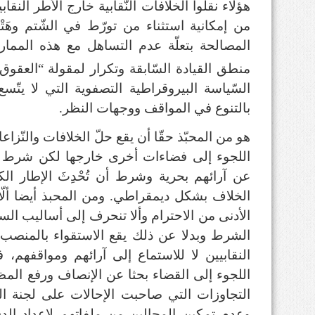
هؤلاء نقلوا الخلافات النّقابية خارج الأطر النقا
من إمكانية استثناء من تورّط في الشّتم وهَت
المصالحة بتعلّة عدم التساهل مع هذه الممار
منطق القيادة السّابقة وتكرار لمقولة “العقوق 
السّياسة البيروقراطية التصفوية التي لا يتّس
بالتنوع في المواقف ووجهات النظر.
هو من المحبّذ حقّا أن يقع حلّ الخلافات والنّزا
اللجوء إلى فضاءات أخرى خارجها لكن شرط أن 
عن آرائهم بحرية وشرط أن تُحْدِثَ الإطار الك
الخلاف بشكل ديمقراطي. ومن المحبذ أيضا ألّا 
الأدنى من الاحترام وألا تنحرف إلى أساليب السب
الشرط وبدلا عن ذلك يقع الاستقواء بالمنصب ا
النقابيين لا للاستماع إلى آرائهم ومواقفهم،
اللجوء إلى القضاء بحثا عن الإنصاف ورفع المظ
التجاوزات التي صاحبت الإحالات على لجنة ال
وعدم تمكين المحالين من ملفاتهم لإعداد ال