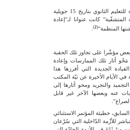
ويمكن القول، كما جاء في بيان النقابة العامة للتعليم الثانوي بتاريخ 15 جويلية
ة المتشفّية” كانت عنوانا لـ”إعادة
)
2
(
تها المنظمة”
.
 البعض مؤشّرا على تجاوز تلك الحقبة
 مَحْو أثار تلك الممارسات وإعادة
قيادة الجديدة التي أفرزها هذا
ة في الأيام الأخيرة عن نيّة المكتب
تجميد والتجريد ومحو أثارها إلى
ات عنه وبعضها الآخر غير قابل
لصراع”.
السابق، خطيئة المؤتمر الاستثنائي
 20، هي السّبب المُباشر للأزْمة الدّاخلية التي سُرْعان
 منْ ثَمّةَ في الأزمة الحادّة التي