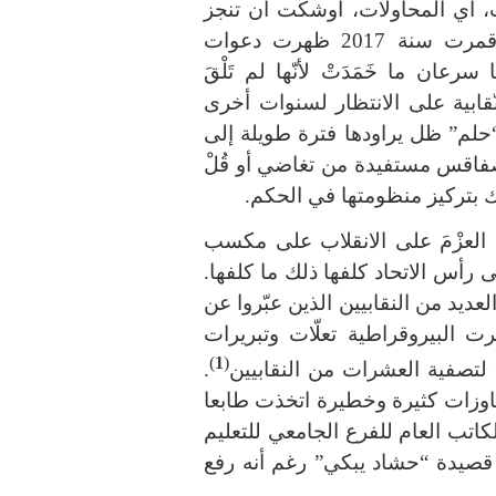
ى الفصل 10 يعد أن كانت، أي المحاولات، أوشكت أن تنجز
انقلابها. وفي مسعى متجدد بمناسبة مؤتمر قمرت سنة 2017 ظهرت دعوات
ان ما خَمَدَتْ لأنّها لم تَلْقَ
النّقابية على الانتظار لسنوات أخرى
حلم” ظل يراودها فترة طويلة إلى
 صفاقس مستفيدة من تغاضي أو قُلْ
ك بتركيز منظومتها في الحكم.
 العزْمَ على الانقلاب على مكسب
رأس الاتحاد كلفها ذلك ما كلفها.
عديد من النقابيين الذين عبّروا عن
ت البيروقراطية تعلّات وتبريرات
)
1
(
” لتصفية العشرات من النقابيين
.
اوزات كثيرة وخطيرة اتخذت طابعا
كاتب العام للفرع الجامعي للتعليم
ب قصيدة “حشاد يبكي” رغم أنه رفع