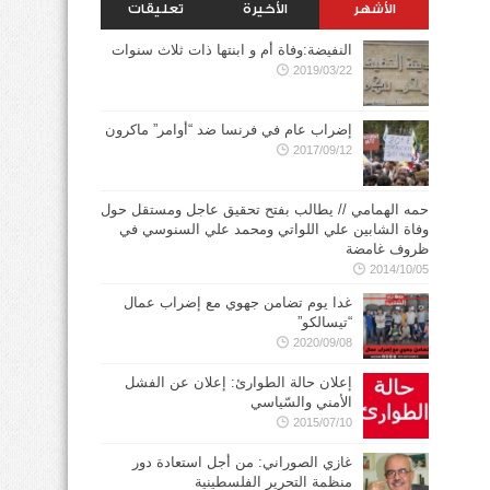
الأشهر
الأخيرة
تعليقات
النفيضة:وفاة أم و ابنتها ذات ثلاث سنوات
2019/03/22
إضراب عام في فرنسا ضد “أوامر” ماكرون
2017/09/12
حمه الهمامي // يطالب بفتح تحقيق عاجل ومستقل حول
وفاة الشابين علي اللواتي ومحمد علي السنوسي في
ظروف غامضة
2014/10/05
غدا يوم تضامن جهوي مع إضراب عمال
“تيسالكو”
2020/09/08
إعلان حالة الطوارئ: إعلان عن الفشل
الأمني والسّياسي
2015/07/10
غازي الصوراني: من أجل استعادة دور
منظمة التحرير الفلسطينية