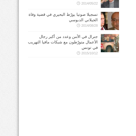
2014/05/22
تسجيلا صوتيا يورّط البحيري في قضية وفاة
الجيلاني الدبوسي
2014/08/28
جنرال في الأمن وعدد من أكبر رجال
الأعمال متورّطون مع شبكات مافيا التهريب
في تونس
2015/10/12