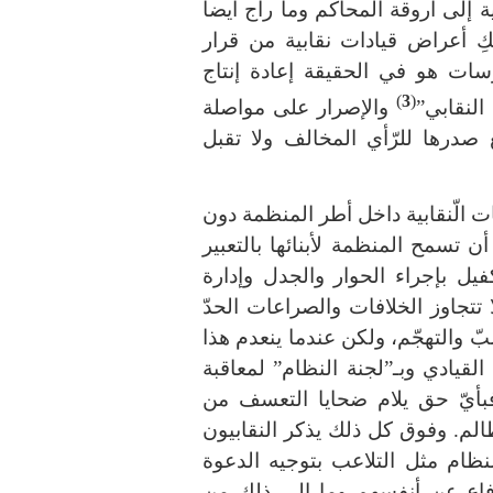
بية إلى أروقة المحاكم وما راج أيضا
ْكِ أعراض قيادات نقابية من قرار
سات هو في الحقيقة إعادة إنتاج
)
3
(
النقابي”
والإصرار على مواصلة
ع صدرها للرّأي المخالف ولا تقبل
عات الّنقابية داخل أطر المنظمة دون
تسمح المنظمة لأبنائها بالتعبير
فيل بإجراء الحوار والجدل وإدارة
تتجاوز الخلافات والصراعات الحدّ
ّ والتهجّم، ولكن عندما ينعدم هذا
لقيادي وبـ”لجنة النظام” لمعاقبة
 فبأيّ حق يلام ضحايا التعسف من
الم. وفوق كل ذلك يذكر النقابيون
نظام مثل التلاعب بتوجيه الدعوة
دفاع عن أنفسهم وما إلى ذلك من