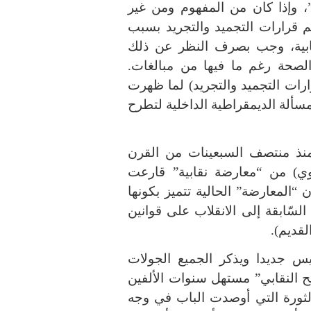
”، وإذا كان من المفهوم ومن غير
قرارات التجميد والتجريد بسبب
نقابية، وجب بصرف النظر عن ذلك
الصحة رغم ما فيها من مبالغات.
رارات التجميد والتجريد) لما ظهرت
مسألة الديمقراطية الداخلية لتطرح
 منذ منتصف السبعينات من القرن
ة التعليم الثانوي) من “معارضة نقابية” قارعت
 “المعارضة” الحالية تتميز بكونها
سّابقة إلى الانقلاب على قوانين
 جديدا ويذكر الجميع الجولات
يح النقابي” مستهل سنوات الألفين
201 مباشرة قبيل الثورة التي أوصدت الباب في وجه