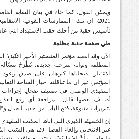
2021، إن تلك “الممارسات الفوقية الانتقامي
تأسيس حقبة من أحلك حقب الاستبداد التي عاش
طي صفحة حقبة مظلمة
الآن وقد انعقد مؤتمر المنستير الأخير اعْتَبَرَهُ
المظلمة وبوابة لمرحلة جديدة، تُطْرَحُ مسْألة
الاعتبار لضحاياها كبرهان على صدق وعود ال
المؤتمر. غير أن ما تناقلته أخبار الساحة النقابي
التنفيذي الوطني في تصنيف ضحايا إجراءات ال
أصناف بعضها قابل للمراجعة أي رفع العقوب
بتبريرات متنوعة، فتح الباب من جديد للجدل و”ا
إن الخطيئة الكبرى التي أتاها المكتب التنفيذي 
غير الانتخابي وإلغاء الفصل
ما ظهرت أعْراضُها بُعَيْدَ مؤتمر صفاقس وتسبّبت