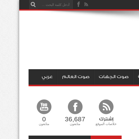
صوت الجهات
صوت العالم
عربي
0
36,687
إشترك
خلاصات الموقع
متابعون
متابعون