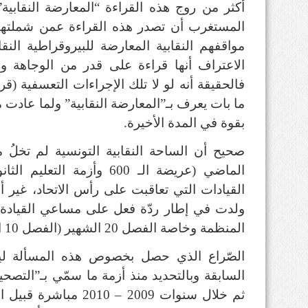
أكثر من روج هذه القراءة “المعارضة النقابية
المستغرب أن تصدر هذه القراءة عمن شملتهم 
مواقفهم النقابية المعارضة للبيروقراطية ال
الاعتراف أنها قراءة على قدر من الوجاهة و
فالحقيقة أنه لو لا تلك الإجراءات التعسفية (ق
ما بات يعرف بـ”المعارضة النقابية” ولما عادت 
بقوة في المدة الأخيرة.
صحيح أن الساحة النقابية التونسية لم تخلُ
الماضي (عريضة الـ 600 وأزم
القيادات التي تعاقبت على رأس الاتحاد، غير أن
ولدت في إطار ردّة فعل على مساعي القيادة ال
المنظمة وخاصة الفصل 20 الشهير (الفصل 10 القديم).
الصّراع الذي حصل بخصوص هذه المسألة ليس
السابقة وبالتحديد منذ أزمة ما سمّي بـ”التصح
ثم خلال سنوات 2009 – 0