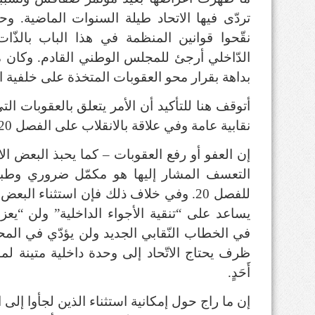
تردّى فيها الاتحاد طيلة السنوات الماضية. و
نقّحوا قوانين المنظمة في هذا الباب بالذّ
الدّاخلي أرجئ للمجلس الوطني القادم. وكان 
بداهة بقرار محو العقوبات المتخذة على خلفية ا
أتوقف هنا للتأكيد أن الأمر يتعلق بالعقوبات التي
نقابية عامة وفي علاقة بالانقلاب على الفصل 20 خاصة.
إن العفو أو رفع العقوبات – كما يحبذ البعض ا
التعسف المشار إليها هو مكمّل ضروري وطبيعي
للفصل 20. وفي خلاف ذلك فإن استثناء الب
يساعد على “تنقية الأجواء الداخلية” ولن “يعزز 
في الخطاب النّقابي الجديد ولن يؤدّي في المحص
ظرف يحتاج الاتّحاد إلى وحدة داخلية متينة لمو
أَحَدٍ.
إن ما راج حول إمكانية استثناء الذين لجأوا إلى ا