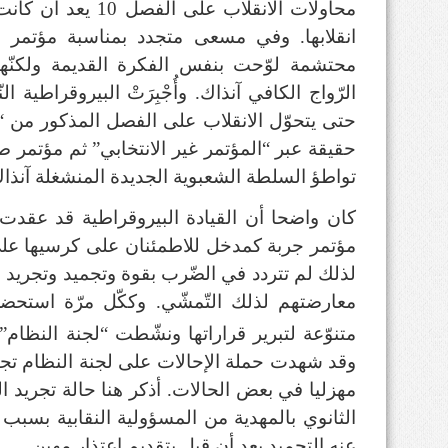
محاولات الانقلاب عل
محتشمة لوّحت بنفس الفكرة القديمة ولكنّها سرع
الرّواج الكافي آنذاك. وأُجْبِرَتْ البيروقراطية 
حتى يتحوّل الانقلاب على الفصل المذكور من “
حقيقة عبر “المؤتمر غير الانتخابي” ثم مؤتمر
تواطؤ السلطة الشعبوية الجديدة المنشغلة آنذا
كان واضحا أن القيادة البيروقراطية قد عقدت
مؤتمر جربة كمدخل للاطمئنان على كرسيها على 
لذلك لم تتردد في الضّرب بقوة وتجميد وتجريد ال
معارضتهم لذلك التّمشّي. وككّل مرّة استحضر
متنوّعة لتبرير قراراتها ونشّطت “لجنة النظام
وقد شهدت حملة الإحالات على لجنة النظام تج
مهزليا في بعض الحالات. أذكر هنا حالة تجريد ال
الثانوي بالمهدية من المسؤولية النقابية بسب
عنه التجميد بعد أن قبل بتقديم اعتذار مهين.