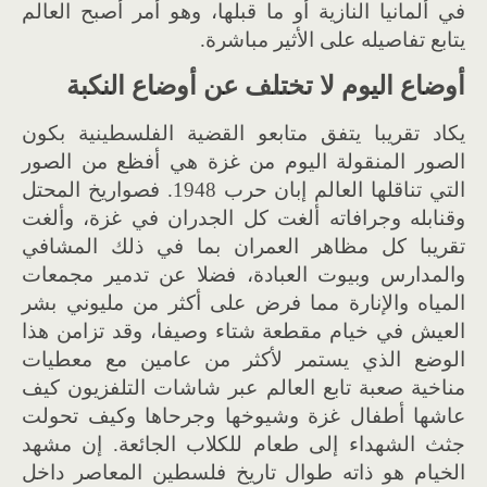
في ألمانيا النازية أو ما قبلها، وهو أمر أصبح العالم
يتابع تفاصيله على الأثير مباشرة
.
أوضاع اليوم لا تختلف عن أوضاع النكبة
يكاد تقريبا يتفق متابعو القضية الفلسطينية بكون
الصور المنقولة اليوم من غزة هي أفظع من الصور
التي تناقلها العالم
إ
بان حرب
1948.
فصواريخ المحتل
وقنابله وجرافات
ه
ألغت كل الجدران في غزة، وألغت
تقريبا كل مظاهر العمران بما في ذلك المشافي
والمدارس وبيوت العبادة، فضلا عن تدمير مجمعات
المياه والإنارة مما فرض على أكثر من مليوني بشر
العيش في خيام مقطعة شتاء وصيفا
،
وقد تزامن هذا
الوضع الذي يستمر لأكثر من عامين مع معطيات
مناخية صعبة تابع العالم عبر شاشات التلفزيون كيف
عاشها أطفال غزة وشيوخها وجرحاها وكيف تحولت
جثث الشهداء إلى طعام للكلاب الجائعة
.
إ
ن مشهد
الخيام هو ذاته طوال تاريخ فلسطين المعاصر داخل