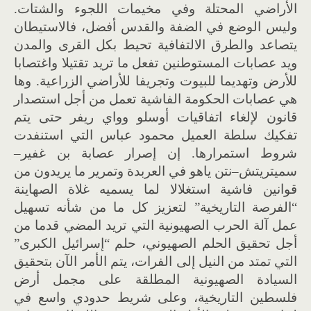
الأراضي المحتلة وفي مخيمات اللجوء والشتات
.
وليس الوضع في الضفة والقدس أفضل، فالاستيطان
يتصاعد والطرق الالتفافية تحيط بكل القرى والمدن
ويد عصابات المستوطنين تفعل ما تريد تقتيلا واغتصابا
للأرض وتهديما للبيوت وتجريفا للأراضي الزراعية
.
وها
هي عصابات الحكومة الفاشية
ت
عمل من أجل استصدار
قانون لإلغاء اتفاقيات أوسلو وواي ريفر حتى يتم
تفكيك سلطة العميل محمود عباس التي استنفدت
شروط استمرارها
.
إن إصرار عصابة بن غفير
–
سميتريتش
–
نتن ياهو في العربدة وتمرير ما ير
ي
دون من
قوانين فاشية استغلا
لا
لما يسميه غلاة الصهاينة
“
الفرصة التاريخية
”
لتعزيز كل ما من شأنه تسهيل
عمل
آ
لة الحرب الصهيونية التي تريد المضي قدما من
أجل تحقيق الحلم الصهيوني، حلم
“
إسرائيل الكبرى
”
التي تمتد من النيل إلى الفرات
،
يتم ال
أ
مر ال
آ
ن بتحقيق
السيادة الصهيونية المطلقة على مجمل أرض
فلسطين التاريخية، وعلى شريط حدودي واسع في