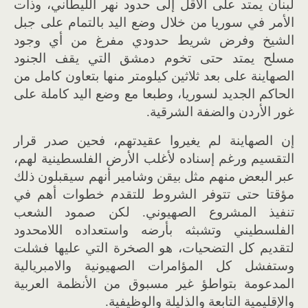
لبنان يمتد على الأقل إلى حدود نهر الليطاني، وذات
الأمر في سوريا من خلال وضع اليد بالتمام على جبل
الشيخ وفرض شريط حدودي مفرغ من أي وجود
مسلح يمتد حتى تخوم دمشق التي يقف الجنود
الصهاينة على بعد ثلاثين كيلومتر منها بتعاون كامل من
الحاكم الجديد لسوريا، وطبعا مع وضع اليد كاملة على
غور الأردن والضفة الشرقية
.
إن الصهاينة لم يغيروا عقيدتهم، فحين صدر قرار
التقسيم ورغم
إ
سناده لأغلب
ال
رض الفلسطينية لهم،
عبر البعض منهم مثل بيقن وشامير أنهم سيقبلون ذلك
مؤقتا حتى تتوفر الشروط للتقدم خطوات أهم في
تنفيذ المشروع الصهيوني
.
لكن صمود الشعب
الفلسطيني وتشبثه ب
أ
رضه واستعداده اللامحدود
لتقديم كل التضحيات، هو الصخرة التي عليها فشلت
وستفشل كل المؤامرات الصهيونية والامبريالية
المدعومة بتواطؤ غير مسبوق من الأنظمة العربية
والإقليمية التابعة والذليلة والوظيفية
.