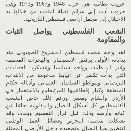
حروب نظامية هي حرب
1948
و
1967
و
1973
وهي
حروب أدت إلى هزائم ثقيلة امتدت من خلالها يد
الاحتلال إلى مجمل أراضي فلسطين التاريخية
.
الشعب الفلسطيني يواصل الثبات
والمقاومة
لقد واجه شعب فلسطين المشروع الصهيوني منذ
بداياته الأولى برفض الاستيطان والهجرات المنظمة
وغير المنظمة، وواجه سياسيا وعسكريا العصابات
التي بدأت تكشر عن
أ
نيابها مدعومة من الانتداب
البريطاني وبتواطؤ السلطان العثماني وأذياله حكام
المنطقة وكبار إقطاعييها المرتبطين بالاستعمار في
الأردن والشام ومصر
.
ورغم ذلك خاض الشعب
الفلسطيني كل أشكال النضال والمقاومة دفاعا عن
كيانه وأرضه وذلك قبل قرار التقسيم وبعده، وقد
تشكلت منظمة التحرير وفصائل العمل الوطني
لتنظيم هذا النضال وتصعيده داخل الأراضي المحتلة