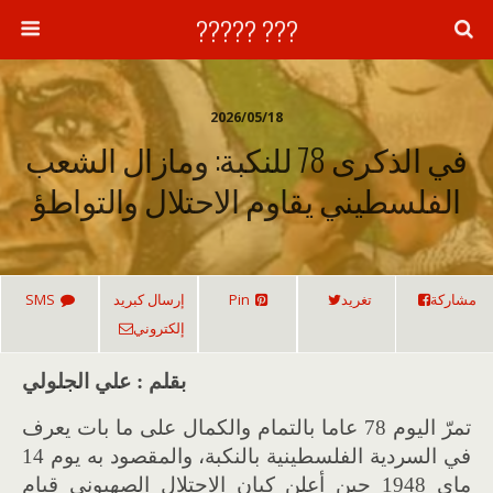
??? ?????
2026/05/18
في الذكرى 78 للنكبة: ومازال الشعب
الفلسطيني يقاوم الاحتلال والتواطؤ
مشاركة
تغريد
Pin
إرسال كبريد
SMS
إلكتروني
بقلم : علي الجلولي
تمر
اليوم
78
عاما بالتمام والكمال على ما بات يعرف
في السردية الفلسطينية بالنكبة، والمقصود به يوم
14
ماي
1948
حين أعلن كيان الاحتلال الصهيوني قيام