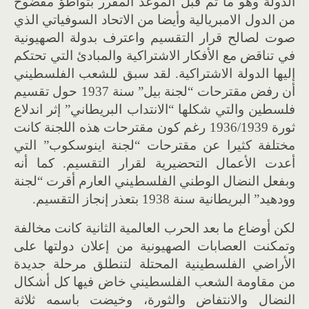
الدولة وهو ما تم قبل الموعد المقرر بتواطؤ مفضوح
من الدول الامبريالية وأيضا من الاتحاد السوفياتي الذي
صوت لصالح قرار التقسيم واعترف بدولة الصهيونية
في تناقض مع الأفكار الاشتراكية والمبادئ التي تحتكم
إ
ليها الدولة الاشتراكية
.
لقد سبق للشعب الفلسطيني
أن رفض مقترحات
“
لجنة بيل
”
سنة
1937
حول تقسيم
فلسطين والتي شكلها
“
الانتداب البريطاني
”
إثر اندلاع
ثورة
1936/1939
رغم كون مقترحات هذه اللجنة كانت
مختلفة كثيرا عن مقترحات
“
لجنة اينوسكوب
”
التي
أعدت الأعمال التحضيرية لقرار التقسيم
.
كما أنه
وبفعل النضال الوطني الفلسطيني العارم أقرت
“
لجنة
وودهيد
”
البريطانية سنة
1938
بتعذر إنجاز التقسيم
.
لكن أوضاع ما بعد الحرب العالمية الثانية كانت مخالفة
وتمكنت العصابات الصهيونية من إعلان دولتها على
الأراضي الفلسطينية المحتلة لتنطلق مرحلة جديدة
من مقاومة الشعب الفلسطيني خاض فيها كل
أ
شكال
النضال والانتفاض والثورة، وخيضت باسمه ثلاثة