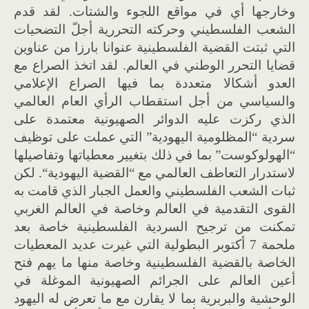
وخارجها أي في مواقع اللجوء والشتات
.
لقد قدم
الشعب الفلسطيني وحركته التحررية أج
لّ
التضحيات
التي ثبتت القضية الفلسطينية عنوانا بارزا من عناوين
قضايا التحرر الوطني في العالم
.
لقد اتخذ الصراع مع
العدو أشكالا متعددة بما فيها الصراع الإعلامي
والسياسي من أجل استقطاب الرأي العام العالمي
الذي ركزت عليه الدوائر الصهيونية معتمدة على
سردية
“
المظلومية اليهودية
”
التي عملت على توظيف
“
الهولوكوست
”
بما في ذلك بتغيير معطياتها وتفاصيلها
لاستدرار التعاطف العالمي مع
“
القضية اليهودية
“.
لكن
ثبات الشعب الفلسطيني والعمل الجبار الذي قامت به
القوى التقدمية في العالم وخاصة في العالم الغربي
تمكنت من ترجيح السردية الفلسطينية خاصة بعد
ملحمة
7
أكتوبر البطولية التي غيرت عديد المعطيات
الخاصة بالقضية الفلسطينية وخاصة منها ما يهم فتح
أعين العالم على الجرائم الصهيونية الموغلة في
الوحشية والبربرية بما لا يقارن مع ما تعرض له اليهود