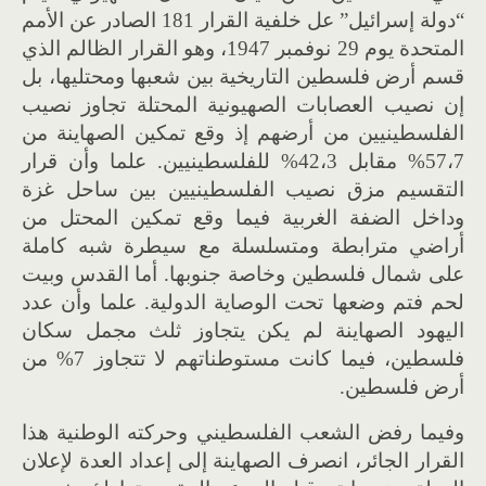
“
دولة إسرائيل
”
عل خلفية القرار
181
الصادر عن الأمم
المتحدة يوم
29
نوفمبر
1947
، وهو القرار الظالم الذي
قسم
أ
رض فلسطين التاريخية بين شعبها ومحتليها، بل
إ
ن نصيب العصابات الصهيونية المحتلة تجاوز نصيب
الفلسطينيين من أرضهم إذ وقع تمكين الصهاينة من
7%
،
57
مقابل
3%
،
42
للفلسطينيين
.
علما وأن قرار
التقسيم مزق نصيب الفلسطينيين بين ساحل غزة
وداخل الضفة الغربية فيما وقع تمكين المحتل من
أراضي مترابطة ومتسلسلة مع سيطرة شبه كاملة
على شمال فلسطين وخاصة جنوبها
.
أما القدس وبيت
لحم فتم وضعها تحت الوصاية الدولية
.
علما وأن عدد
اليهود الصهاينة لم يكن يتجاوز ثلث مجمل سكان
فلسطين، فيما كانت مستوطناتهم لا تتجاوز
7%
من
أرض فلسطين
.
وفيما رفض الشعب الفلسطيني وحركته الوطنية هذا
القرار الجائر، انصرف الصهاينة إلى
إ
عداد العدة لإعلان