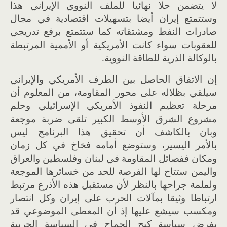
لا يتضمن حلا نهائيا للملف النووي الإيراني هذا
وستتمتع إيران أيضا بتسهيلات اقتصادية في مجال
صادرات النفط ومشتقاته كما ستتمتع برفع تدريجي
للعقوبات سواء كانت الأمريكية أو الأممية المرتبطة
بالوكالة الذرية للطاقة النووية.
إن الاتفاق الحاصل بين الطرف الأمريكي والإيراني
سيلقي بظلاله على محور المقاومة، من المعلوم أن
مرحلة تعظيم النفوذ الأمريكي الإسرائيلي وحلم
مشروع الشرق الأوسط الكبير تلقى ضربة موجعة
وبان بالكاشف أن تحقيق هذا البرنامج ليس
بالأمر اليسير، وستوضع أمامه فخاخ في كل زمان
ومكان ففصائل المقاومة في لبنان وفلسطين والعراق
واليمن ستتاح لها الفرصة للحد من خسائرها الموجعة
ولملمة جراحها بالنظر لأن مستقبل هذه الأذرع مرتبط
ارتباطا وثيقا بمآلات الحرب على إيران وكل انتصار
ومكسب سيشع عليها إذ أن المعطى الموضوعي قد
يفرض سياسة كبح الجماح في السياسة الحربية