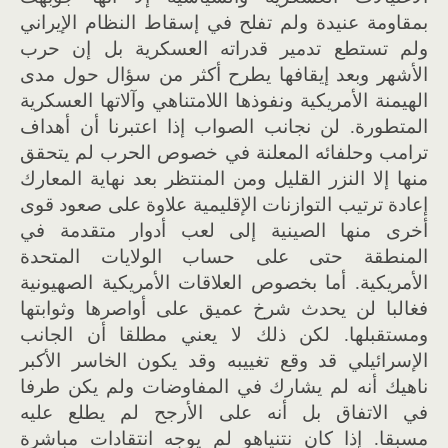
بمقاومة عنيدة ولم تفلح في إسقاط النظام الإيراني
ولم تستطع تدمير قدراته العسكرية بل إن حرب
الأشهر وبعد إيقافها يطرح أكثر من سؤال حول مدى
الهيمنة الأمريكية ونفوذها اللامتناهي وآلاتها العسكرية
المتطورة. لن نجانب الصواب إذا اعتبرنا أن أهداف
ترامب وحلفائه المعلنة في خصوص الحرب لم يتحقق
منها إلا النزر القليل ومن المنتظر بعد نهاية المعارك
إعادة ترتيب التوازنات الإقليمية علاوة على صعود قوى
أخرى منها الصينية إلى لعب أدوار متقدمة في
المنطقة حتى على حساب الولايات المتحدة
الأمريكية. أما بخصوص العلاقات الأمريكية الصهيونية
فغالبا لن يحدث شرخ عميق على أواصرها وثوابتها
ومستقبلها. لكن ذلك لا يعني مطلقا أن الجانب
الإسرائيلي قد وقع تغييبه وقد يكون الخاسر الأكبر
ناهيك أنه لم يشارك في المفاوضات ولم يكن طرفا
في الاتفاق بل أنه على الأرجح لم يطلع عليه
مسبقا. إذا كان نتنياهو لم يوجه انتقادات مباشرة