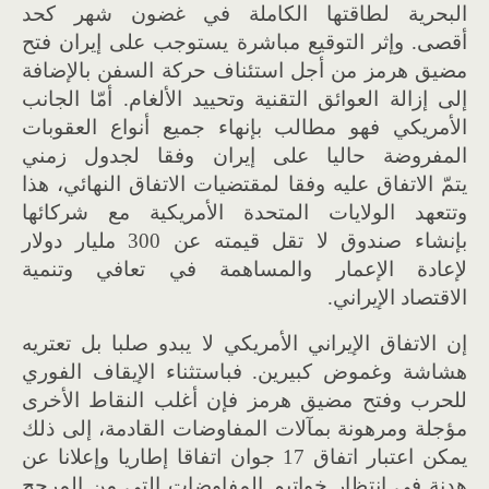
البحرية لطاقتها الكاملة في غضون شهر كحد
أقصى. وإثر التوقيع مباشرة يستوجب على إيران فتح
مضيق هرمز من أجل استئناف حركة السفن بالإضافة
إلى إزالة العوائق التقنية وتحييد الألغام. أمّا الجانب
الأمريكي فهو مطالب بإنهاء جميع أنواع العقوبات
المفروضة حاليا على إيران وفقا لجدول زمني
يتمّ الاتفاق عليه وفقا لمقتضيات الاتفاق النهائي، هذا
وتتعهد الولايات المتحدة الأمريكية مع شركائها
بإنشاء صندوق لا تقل قيمته عن 300 مليار دولار
لإعادة الإعمار والمساهمة في تعافي وتنمية
الاقتصاد الإيراني.
إن الاتفاق الإيراني الأمريكي لا يبدو صلبا بل تعتريه
هشاشة وغموض كبيرين. فباستثناء الإيقاف الفوري
للحرب وفتح مضيق هرمز فإن أغلب النقاط الأخرى
مؤجلة ومرهونة بمآلات المفاوضات القادمة، إلى ذلك
يمكن اعتبار اتفاق 17 جوان اتفاقا إطاريا وإعلانا عن
هدنة في انتظار خواتيم المفاوضات التي من المرجح