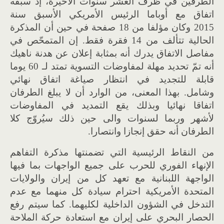
الطرفين في ظرف العشر سنوات الأخيرة، إذ سبقه
اتفاق مع أوباما الرئيس الأمريكي الأسبق سنة
2015 وكان مؤلفا من 18 صفحة في حين أن المذكرة
الحالية تتألف من 14 فقرة فقط. إن المتمحّص في
مفاصل الاتفاق يدرك أنه بمثابة إعلان عن هدنة ناهيك
أنه تمّ تحديد مهلة لمفاوضات التسوية تمتد لـ 60 يوما
قابلة للتجديد في انتظار صياغة اتفاق نهائي
وشامل. بهذا المعنى، من الوارد أن لا يبلغ الطرفان
اتفاقا نهائيا وبذلك يقع التمديد في المفاوضات
لأشهر وربما لسنوات والى حين ذلك سيُروّج كلا
الطرفان أنه حقق إنجازا وانتصارا.
من النقاط الرئيسية التي تضمنتها مذكرة التفاهم
الإنهاء الفوري للحرب على جميع الواجهات بما فيها
الواجهة اللبنانية مع تعهد كل من إيران والولايات
المتحدة الأمريكية احترام سيادة كل منهما مع عدم
التدخل في الشؤون الداخلية لكليهما. كما سيتم رفع
الحصار البحري على إيران مع استعادة حركة الملاحة