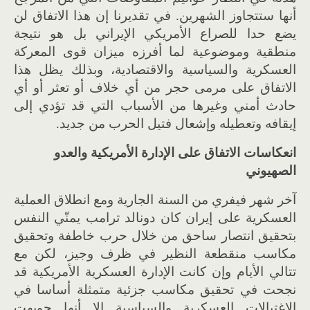
أنها ستتجاوز الشهرين. في تقديرنا إن هذا الاتفاق لن
يضع حدا للصراع الأمريكي الإيراني بل هو نتيجة
منطقية وموضوعية لما أفرزه ميزان قوى المعركة
العسكرية والسياسية والاقتصادية، وبذلك يظل هذا
الاتفاق على مرمى حجر من أي خلاف أو تعثر أو أي
حادث أمني وغيرها من الأسباب التي قد تؤدي إلى
إيقافه وتعطيله وإشعال فتيل الحرب من جديد.
انعكاسات الاتفاق على ال
دارة ال
مريكية والعدو
الصهيوني
آخر شهر فيفري من السنة الجارية ومع انطلاق العملية
العسكرية على إيران كان دونالد ترامب يمنّي النفس
بتحقيق انتصار ساحق من خلال حرب خاطفة وتحقيق
مكاسب منقطعة النظير في ظرف وجيز، لكن مع
تتالي الأيام وإن كانت الإدارة العسكرية الأمريكية قد
نجحت في تحقيق مكاسب جزئية متمثلة أساسا في
الاغتيالات العسكرية والسياسية إلا أنها جوبهت