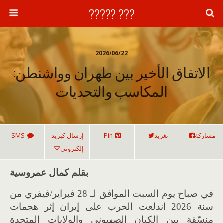
??? ?????
2026/06/22
الاتفاق الأخير بين طهران وواشنطن:
المكاسب والتحديات
مشاركة
تغريد
Pin
إرسال كبريد
SMS
إلكتروني
بقلم كمال عمروسية
في صباح يوم السبت الموافق لـ 28 فبراير/فيفري من
سنة 2026 اندلعت الحرب على إيران إثر هجمات
منسّقة بين الكيان الصهيوني والولايات المتحدة