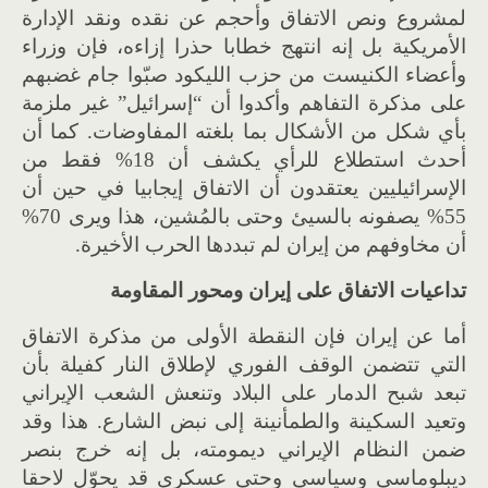
لمشروع ونص الاتفاق وأحجم عن نقده ونقد الإدارة
الأمريكية بل إنه انتهج خطابا حذرا إزاءه، فإن وزراء
وأعضاء الكنيست من حزب الليكود صبّوا جام غضبهم
على مذكرة التفاهم وأكدوا أن “إسرائيل” غير ملزمة
بأي شكل من الأشكال بما بلغته المفاوضات. كما أن
أحدث استطلاع للرأي يكشف أن 18% فقط من
الإسرائيليين يعتقدون أن الاتفاق إيجابيا في حين أن
55% يصفونه بالسيئ وحتى بالمُشين، هذا ويرى 70%
أن مخاوفهم من إيران لم تبددها الحرب الأخيرة.
تداعيات الاتفاق على إيران ومحور
المقاومة
أما عن إيران فإن النقطة الأولى من مذكرة الاتفاق
التي تتضمن الوقف الفوري لإطلاق النار كفيلة بأن
تبعد شبح الدمار على البلاد وتنعش الشعب الإيراني
وتعيد السكينة والطمأنينة إلى نبض الشارع. هذا وقد
ضمن النظام الإيراني ديمومته، بل إنه خرج بنصر
ديبلوماسي وسياسي وحتى عسكري قد يحوّل لاحقا