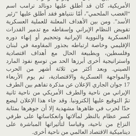
الأمريكية، كان قد أطلق عليها دونالد ترامب اسم
“الغضب الملحمي”، أمّا نتنياهو فقد أطلق عليها “زئير
الأسد”. ومن بين الأهداف المعلنة للعملية العسكرية
تقويض النظام الإيراني وإسقاطه مع تدمير القدرات
العسكرية والنووية الإيرانية وتحجيم أو إنهاء دوره
الإقليمي وخاصة ارتباطه بجذور المقاومة في لبنان
وفلسطين، وبطبيعة الحال مع أهداف اقتصادية
واستراتيجية أخرى أبرزها الحد من توسع نفوذ المارد
الصيني. وبعد أكثر من ثلاثة أشهر من الحرب
والمواجهة العسكرية والاقتصادية، تم يوم الأربعاء
17 جوان الجاري الإعلان عن مذكرة تفاهم بين الطرف
الإيراني من ناحية والطرف الأمريكي من ناحية ثانية
تمّ التوقيع عليها إلكترونيا. وقد جاء هذا الإعلان ليضع
حدّا لحرب في ظاهرها مشهدية إلا أن جوهرها بمثابة
كسر عظام بالنظر لمآلاتها وانعكاساتها على طرفي
النزاع من ناحية، وقياسا لتأثيراتها المباشرة على
ديناميكية الاقتصاد العالمي من ناحية أخرى.