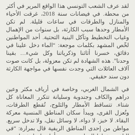
لقد عرف الشعب التونسي هذا الواقع المرير في أكثر
من محطة. في فيضانات سنة 2018، غرقت الأحياء
والمنازل والطرقات في ساعات قليلة. لم تكن
الأمطار وحدها سبب الكارثة، بل سنوات من الإهمال
وغياب التخطيط وتآكل البنية التحتية. أحد المواطنين
لخّص المشهد بكلمات موجعة: “الماء دخل علينا في
دقائق، خسرنا أثاثنا وذكرياتنا وكل شيء… بقينا
وحدنا”. هذه الشهادة لم تكن معزولة، بل كانت صوت
آلاف العائلات التي وجدت نفسها في مواجهة الكارثة
دون سند حقيقي.
في الشمال الغربي، وخاصة في أرياف مكثر وعين
دراهم والكاف وجندوبة وسليانة تتكرر المعاناة كل
شتاء. تتساقط الأمطار والثلوج، تُقطع الطرقات،
وتُعزل القرى، ويبدأ سكان المناطق المنسية معركة
البقاء. لا خبز، لا دواء، لا وسائل نقل، ولا تدخل سريع.
مواطن من إحدى المناطق الريفية قال بمرارة: “في