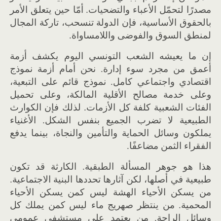
مصدرًا لتحمّل الأعباء والتضحيات. أمّا حين يتعلق الأمر
بالحقوق الأساسية، فإن الدولة تنسحب، تاركة المجال
لمنطق السوق والفوضى واللامساواة.
إن ما يعيشه الشعب التونسي اليوم يكشف أزمة
أعمق من مجرد سوء إدارة. نحن أمام أزمة نموذج
اقتصادي واجتماعي كامل. نموذج قائم على التبعية،
وعلى خدمة مصالح الأقلية المالكة، وعلى تحميل
الفئات الشعبية كلفة كل الأزمات. لذلك فإن الكوارث
الطبيعية لا تضرب الجميع بنفس الشكل. الأغنياء
يملكون وسائل الحماية والتأمين والنجاة، بينما يدفع
الفقراء الثمن مضاعفًا.
هذا هو جوهر المسألة الطبقية. الكارثة قد تكون
طبيعية في أصلها، لكن آثارها تحددها البنية الاجتماعية.
من يسكن الأحياء الهشة ليس كمن يسكن الأحياء
المحمية. من ينتظر صهريج ماء ليس كمن يملك كل
وسائل الراحة. من يعتمد على مستشفى عمومي