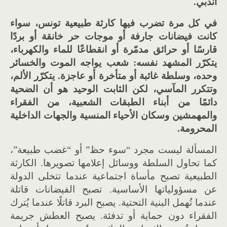
اندبي.
في كل مرة تضرب فيها كارثة طبيعية تونس، سواء
كانت فيضانات جارفة أو موجات حر خانقة أو بردًا
قارسًا أو حرائق مدمّرة أو انقطاعًا للماء والكهرباء،
يتكرّر المشهد نفسه: شعب يواجه الموت والخسائر
وحده، وسلطة غائبة أو متأخرة أو عاجزة. يتكرّر الألم،
وتتكرر المآسي، لكن الثابت الوحيد هو أن الضحية
دائمًا من أبناء الطبقات الشعبية، من الفقراء
والمهمشين وسكان الأحياء المنسية والجهات الداخلية
المحرومة.
المسألة ليست مجرد “سوء حظ” أو “غضب طبيعة”،
كما تحاول السلطة ووسائل إعلامها تصويرها. الكارثة
الطبيعية تصبح مأساة اجتماعية عندما تتخلى الدولة
عن مسؤولياتها الأساسية. تصبح الفيضانات قاتلة
عندما تُهمل البنية التحتية. يصبح البرد قاتلًا عندما يُترك
الفقراء دون حماية أو تدفئة. يصبح العطش جريمة