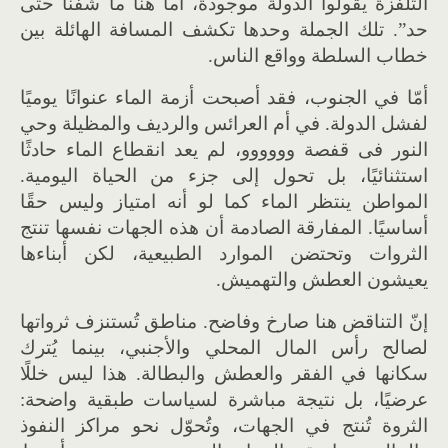
التلفزة يقولوا الدولة موجودة، أما هنا ما شفنا حتى
حد”. تلك الجملة وحدها تكشف المسافة الهائلة بين
خطاب السلطة وواقع الناس.
أمّا في الجنوب، فقد أصبحت أزمة الماء عنوانًا يوميًا
لفشل الدولة. في أم العرائس والرديف والمظيلة وحي
النور فى قفصة وووووو، لم يعد انقطاع الماء حادثًا
استثنائيًا، بل تحول إلى جزء من الحياة اليومية.
المواطن ينتظر الماء كما لو أنه امتياز وليس حقًا
أساسيًا. المفارقة الصادمة أن هذه الجهات نفسها تنتج
الثروات وتحتضن الموارد الطبيعية، لكن أبناءها
يعيشون العطش والتهميش.
إنّ التناقض هنا صارخ وفاضح. مناطق تُستنزف ثرواتها
لصالح رأس المال المحلي والأجنبي، بينما يُترك
سكانها في الفقر والعطش والبطالة. هذا ليس خللًا
عرضيًا، بل نتيجة مباشرة لسياسات طبقية واضحة:
الثروة تُنتج في الجهات، وتُحوّل نحو مراكز النفوذ