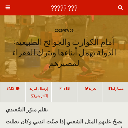
??? ?????
2026/07/06
أمام الكوارث والجوائح الطبيعية:
الدولة تهمل أبناءها وتترك الفقراء
لمصيرهم
مشاركة
تغريد
Pin
إرسال كبريد
SMS
إلكتروني
بقلم منوّر السّعيدي
يصح
عليهم المثل الشعبي إذا
صبّت
اندبي وكان بطلت