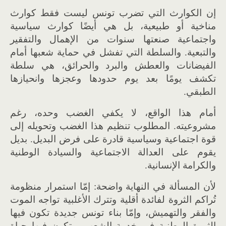
إن الكوارث التي تضرب تونس ليست فقط كوارث
مناخية أو طبيعية، بل هي أيضًا كوارث سياسية
واجتماعية صنعتها سنوات من الإهمال والتفقير
والتبعية. والسلطة التي تفشل في حماية شعبها أمام
الفيضانات والعطش والبرد والحرائق، هي سلطة
تكشف يومًا بعد يوم حدودها وعجزها وانحيازها
الطبقي.
أمام هذا الواقع، لا يكفي الغضب وحده، رغم
مشروعيته. المطلوب تنظيم هذا الغضب وتحويله إلى
قوة اجتماعية وسياسية قادرة على فرض البديل. بديل
يقوم على العدالة الاجتماعية والسيادة الوطنية
والكرامة الإنسانية.
لأن المسألة في النهاية واضحة: إمّا استمرار منظومة
تُراكم الثروة لفائدة أقلية وتترك الأغلبية تواجه الموت
والفقر والتهميش، وإمّا بناء تونس جديدة تكون فيها
الثروة الوطنية في خدمة الشعب، وتكون فيها حياة