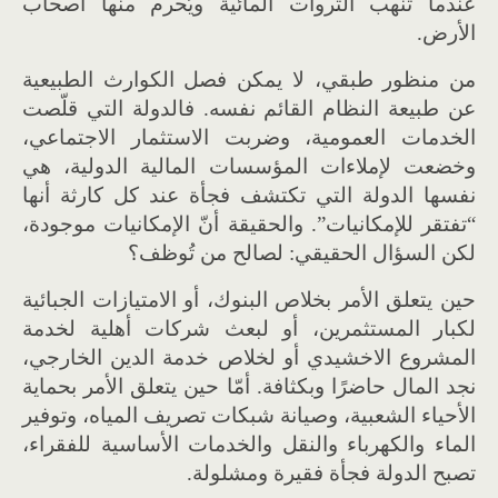
عندما تُنهب الثروات المائية ويُحرم منها أصحاب
الأرض.
من منظور طبقي، لا يمكن فصل الكوارث الطبيعية
عن طبيعة النظام القائم نفسه. فالدولة التي قلّصت
الخدمات العمومية، وضربت الاستثمار الاجتماعي،
وخضعت لإملاءات المؤسسات المالية الدولية، هي
نفسها الدولة التي تكتشف فجأة عند كل كارثة أنها
“تفتقر للإمكانيات”. والحقيقة أنّ الإمكانيات موجودة،
لكن السؤال الحقيقي: لصالح من تُوظف؟
حين يتعلق الأمر بخلاص البنوك، أو الامتيازات الجبائية
لكبار المستثمرين، أو لبعث شركات أهلية لخدمة
المشروع الاخشيدي أو لخلاص خدمة الدين الخارجي،
نجد المال حاضرًا وبكثافة. أمّا حين يتعلق الأمر بحماية
الأحياء الشعبية، وصيانة شبكات تصريف المياه، وتوفير
الماء والكهرباء والنقل والخدمات الأساسية للفقراء،
تصبح الدولة فجأة فقيرة ومشلولة.