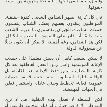
والمال، بينما تبقى الجهات المنتجة محرومة من أبسط
حقوقها.
في كل كارثة، يظهر التضامن الشعبي كقوة حقيقية.
المواطنون ينقذون بعضهم بعضًا، الشباب ينظمون
حملات مساعدة، الجيران يتقاسمون ما لديهم. الشعب
يثبت دائمًا أنه قادر على الصمود والتنظيم والتكافل.
لكن هذا التضامن، رغم أهميته، لا يمكن أن يكون بديلًا
عن مسؤولية الدولة.
لا يمكن لشعب كامل أن يعيش معتمدًا على حملات
الإغاثة الموسمية وعلى ردود الفعل العاطفية بعد كل
كارثة. المطلوب ليس فقط الإغاثة بعد الكارثة، بل
الوقاية قبلها. المطلوب بنية تحتية قوية، خدمات
عمومية فعالة، تخطيط وطني عادل، واستثمار فعلي
في الجهات المهمشة.
لكن السلطة لا تعمل بهذه العقلية. هي لا ترى
المواطن إلا كرقم جبائي، أو كتلة انتخابية ظرفية، أو