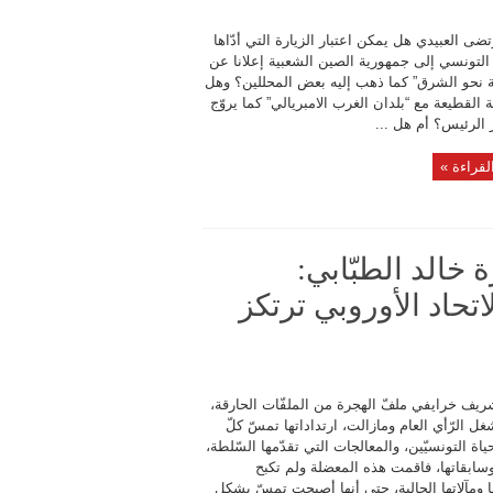
ضى العبيدي هل يمكن اعتبار الزيارة التي أدّاها
التونسي إلى جمهورية الصين الشعبية إعلانا عن
ة نحو الشرق” كما ذهب إليه بعض المحللين؟ وهل
 القطيعة مع “بلدان الغرب الامبريالي” كما يروّج
 الرئيس؟ أم هل ...
لقراءة »
 خالد الطبّابي:
اتحاد الأوروبي ترتكز
ريف خرايفي ملفّ الهجرة من الملفّات الحارقة،
ل الرّأي العام ومازالت، ارتداداتها تمسّ كلّ
اة التونسيّين، والمعالجات التي تقدّمها السّلطة،
 وسابقاتها، فاقمت هذه المعضلة ولم تكبح
 ومآلاتها الحالية، حتى أنها أصبحت تمسّ بشكل