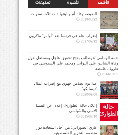
الأشهر
الأخيرة
تعليقات
النفيضة:وفاة أم و ابنتها ذات ثلاث سنوات
2019/03/22
إضراب عام في فرنسا ضد “أوامر” ماكرون
2017/09/12
حمه الهمامي // يطالب بفتح تحقيق عاجل ومستقل حول
وفاة الشابين علي اللواتي ومحمد علي السنوسي في
ظروف غامضة
2014/10/05
غدا يوم تضامن جهوي مع إضراب عمال
“تيسالكو”
2020/09/08
إعلان حالة الطوارئ: إعلان عن الفشل
الأمني والسّياسي
2015/07/10
غازي الصوراني: من أجل استعادة دور
منظمة التحرير الفلسطينية