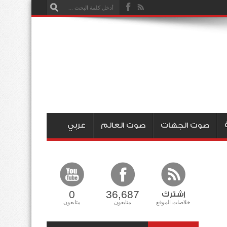
صوت الجهات
صوت العالم
عربي
0
36,687
إشترك
خلاصات الموقع
متابعون
متابعون