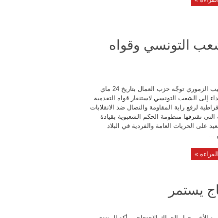
شعب التونسي وقواه
بقلم حبيب الزموري توجّه حزب العمال بتاريخ 24 ماي
2 بنداء إلى الشعب التونسي لاستنفار قواه التقدمية
راطية لرفع راية المقاومة والنضال ضد الانقلابات
ة التي تقترفها منظومة الحكم الشعبوية بقيادة
 على الحريات العامة والفردية في البلاد
...
لقراءة »
اج يستمر
ه الأخير حول الحراك الاحتجاجي، أكد المنتدى