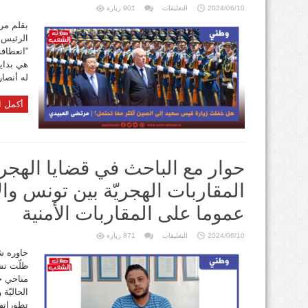
على
2024/06/10
التعليقات
901 زيارة
هل
حُمّلت
بقلم مرت
زيارة
الرئيس 
قيس
سعيد
“انعطاف
إلى
الصين
هي بداية
أكثر
ممّا
له أنصار
تحتمل؟
مغلقة
أكمل ا
حوار مع الباحث في قضايا الهجرة
المقاربات الهجريّة بين تونس وال
عموما على المقاربات الأمنية
على
2024/06/10
التعليقات
871 زيارة
حوار
مع
حاوره ش
الباحث
ظلّت تشغ
في
قضايا
مناحي حي
الهجرة
خالد
الحاليّة
الطبّابي:
المقاربات
تطوراتها