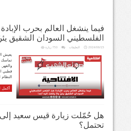
فيما ينشغل العالم بحرب الإبادة
الفلسطيني السودان الشقيق يئنّ 
على
2024/06/15
التعليقات
753 زيارة
فيما
ينشغل
يعيش الس
العالم
تماسك ال
بحرب
الإبادة
والقهر. 
ضدّ
الشعب
قطبي ال
الفلسطيني
السودان
النظام ا
الشقيق
يئنّ
ولا
أكمل ا
يلتفت
إليه
أحد!
مغلقة
هل حُمّلت زيارة قيس سعيد إلى ا
تحتمل؟