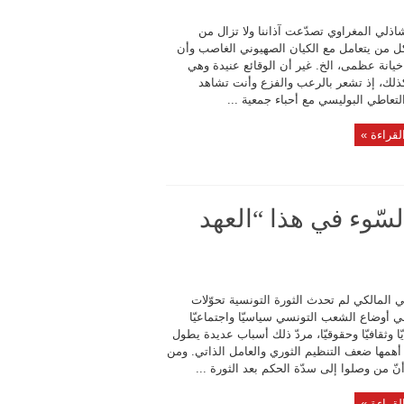
اذلي المغراوي تصدّعت آذاننا ولا تزال من
ل من يتعامل مع الكيان الصهيوني الغاصب وأن
خيانة عظمى، الخ. غير أن الوقائع عنيدة وهي
لك، إذ تشعر بالرعب والفزع وأنت تشاهد
تعاطي البوليسي مع أحباء جمعية ...
لقراءة »
لسّوء في هذا “العهد
 المالكي لم تحدث الثورة التونسية تحوّلات
ي أوضاع الشعب التونسي سياسيّا واجتماعيّا
ّا وثقافيّا وحقوقيّا، مردّ ذلك أسباب عديدة يطول
أهمها ضعف التنظيم الثوري والعامل الذاتي. ومن
نّ من وصلوا إلى سدّة الحكم بعد الثورة ...
لقراءة »