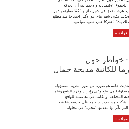
للحقوق الاقتصادية والاجتماعية أن الحركة
الاحتجاجية عرفت نموّا في شهر ماي بـ21% مقارنة بشهر
وبذلك يكون شهر ماي هو الأكثر احتجاجا منذ مطلع
لى خلفية سياسية ...
لقراءة »
د: خواطر حول
ما للكاتبة مديحة جمال
لحديث عامة هو صورة من صور الحرية المسؤولة.
سؤولية هي نتاج وعي وإدراك وفهم للواقع وبُناه
جية المختلفة. والكاتب في معايشته للواقع
 تشكيله من جديد سيعتمد على حدسه وثقافته
التي تأثّر بها ليقدمها “مجازيا” في محاولة ...
لقراءة »