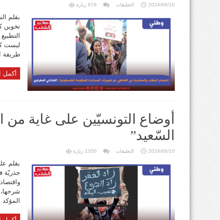
على
2024/06/10
التعليقات
678 زيارة
انفصام
الخطاب
بقلم الش
والممارسة
تخوين ك
في
التعاطي
التطبيع 
مع
تعبيرات
ليست كذ
المساندة
للمقاومة
طريقة ال
الفلسطينية
مغلقة
أكمل ا
أوضاع التونسيّين على غاية من ا
السّعيد”
على
2024/06/10
التعليقات
1350 زيارة
أوضاع
التونسيّين
بقلم علي
على
جذريّة ف
غاية
من
واقتصادي
السّوء
في
شرحها، 
هذا
“العهد
المؤكد أ
السّعيد”
مغلقة
أكمل ا