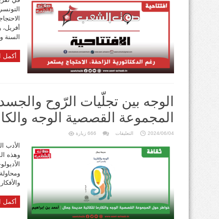
الزاحفة،
التونسي 
الاحتجاج
يستمر
مغلقة
أفريل، 
السنة وذلك بـ248 تحركا ع
أكمل ا
الوجه بين تجلّيات الرّوح والجس
المجموعة القصصية الوجه والكار
على
2024/06/04
التعليقات
666 زيارة
الوجه
بين
الأدب ا
تجلّيات
وهذه الم
الرّوح
والجسد:
الأديولو
خواطر
حول
ومحاولة
المجموعة
القصصية
والأفكار 
الوجه
والكارما
للكاتبة
أكمل ا
مديحة
جمال
مغلقة