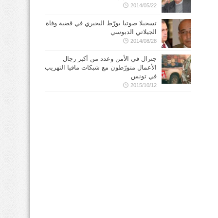
2014/05/22
تسجيلا صوتيا يورّط البحيري في قضية وفاة
الجيلاني الدبوسي
2014/08/28
جنرال في الأمن وعدد من أكبر رجال
الأعمال متورّطون مع شبكات مافيا التهريب
في تونس
2015/10/12