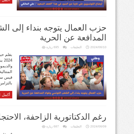
حزب العمال يتوجه بنداء إلى ال
المدافعة عن الحرية
على
2024/06/10
التعليقات
695 زيارة
حزب
العمال
يتوجه
024
بنداء
إلى
والديموق
الشعب
التونسي
المتتالي
وقواه
المدافعة
قيس سعيد
عن
بالتزامن 
الحرية
مغلقة
أكمل ا
رغم الدكتاتورية الزاحفة، الاحتج
على
2024/06/09
التعليقات
687 زيارة
رغم
الدكتاتورية
في تقرير