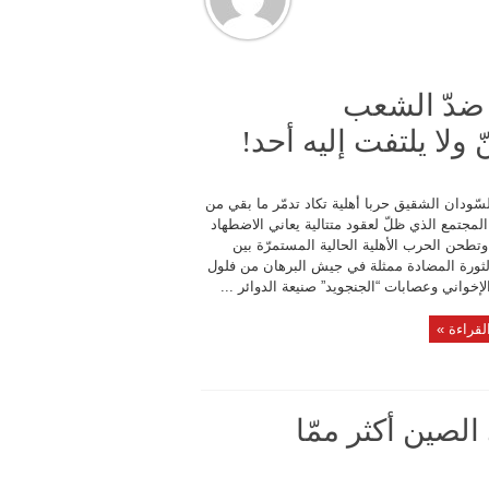
 ضدّ الشعب
ولا يلتفت إليه أحد!
ّودان الشقيق حربا أهلية تكاد تدمّر ما بقي من
مجتمع الذي ظلّ لعقود متتالية يعاني الاضطهاد
وتطحن الحرب الأهلية الحالية المستمرّة بين
ثورة المضادة ممثلة في جيش البرهان من فلول
لإخواني وعصابات “الجنجويد” صنيعة الدوائر ...
لقراءة »
لصين أكثر ممّا