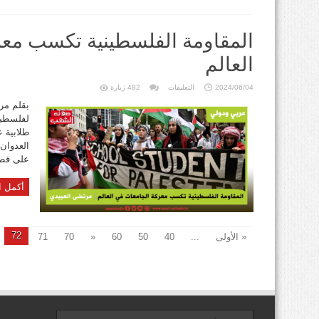
المقاومة الفلسطينية تكسب مع
العالم
على
2024/06/04
التعليقات
482 زيارة
المقاومة
الفلسطينية
بقلم مرت
تكسب
لفلسطين
معركة
الجامعات
طلابية 
في
العالم
العدوان
مغلقة
على قطا
أكمل ا
72
« الأولى
...
40
50
60
«
70
71