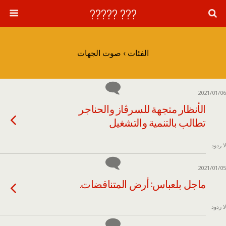
??? ?????
الفئات ›
صوت الجهات
2021/01/06
الأنظار متجهة للسرڨاز والحناجر
تطالب بالتنمية والتشغيل
لا ردود
2021/01/05
ماجل بلعباس: أرض المتناقضات.
لا ردود