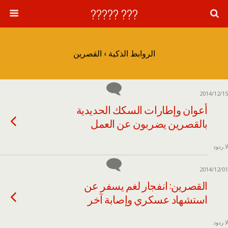
??? ?????
الروابط الذكية › القصرين
2014/12/15
أعوان وإطارات السكك الحديدية
بالقصرين يضربون عن العمل
لا ردود
2014/12/01
القصرين: انفجار لغم يسفر عن
استشهاد عسكري وإصابة آخر
لا ردود