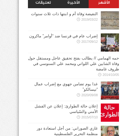
الأشهر
الأخيرة
تعليقات
النفيضة:وفاة أم و ابنتها ذات ثلاث سنوات
2019/03/22
إضراب عام في فرنسا ضد “أوامر” ماكرون
2017/09/12
حمه الهمامي // يطالب بفتح تحقيق عاجل ومستقل حول
وفاة الشابين علي اللواتي ومحمد علي السنوسي في
ظروف غامضة
2014/10/05
غدا يوم تضامن جهوي مع إضراب عمال
“تيسالكو”
2020/09/08
إعلان حالة الطوارئ: إعلان عن الفشل
الأمني والسّياسي
2015/07/10
غازي الصوراني: من أجل استعادة دور
منظمة التحرير الفلسطينية