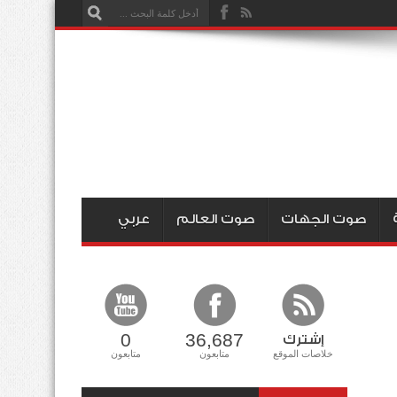
صوت الجهات
صوت العالم
عربي
0
36,687
إشترك
خلاصات الموقع
متابعون
متابعون