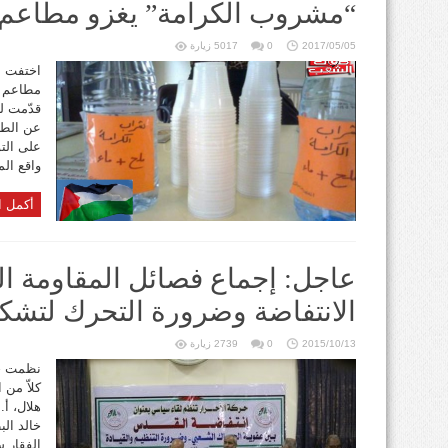
“مشروب الكرامة” يغزو مطاعم 
2017/05/05
0
5017 زيارة
اختفت أط
مطاعم و
قدّمت لل
عن الطع
على التو
واقع المع
أكمل ا
عاجل: إجماع فصائل المقاومة ا
الانتفاضة وضرورة التحرك لتشكيل
2015/10/13
0
2739 زيارة
نظمت حر
كلاّ من 
هلال، أ
خالد الب
الفقار س