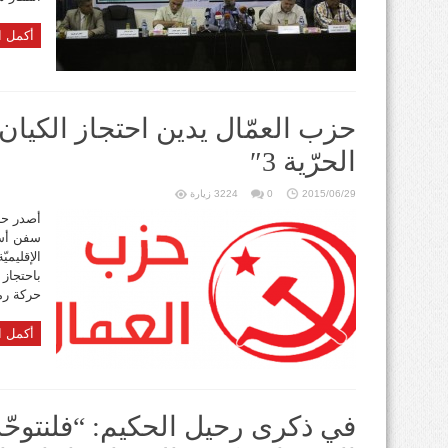
أكمل ا
حزب العمّال يدين احتجاز الكيان
الحرّية 3″
2015/06/29
0
3224 زيارة
أصدر حزب
سفن أسط
الإقليميّ
حركة رمز
أكمل ا
في ذكرى رحيل الحكيم: “فلنتوحّد