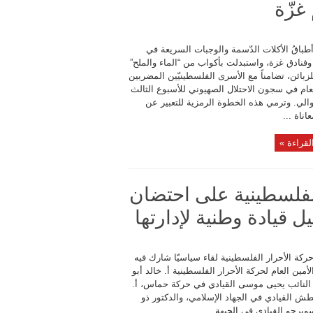
غزّة
باقُ الأكلات الدّسمة والوجبات السريعة في
فنادق غزة، واستبدلت بأكواب من “الماء والملح”
زبائن، تضامناً مع الأسرى الفلسطينيّين المضربين
ام في سجون الاحتلال الصهيوني للأسبوع الثالث
الي. وترمي هذه الخطوة الرمزية للتعبير عن
اناة ...
لقراءة »
لفلسطينية على احتضان
 قيادة وطنية لإدارتها
كة الأحرار الفلسطينية لقاء سياسيّا شارك فيه
الأمين العام لحركة الأحرار الفلسطينية أ. خالد أبو
. النائب يحيى موسى القيادي في حركة حماس، أ.
طش القيادي في الجهاد الإسلامي، والدكتور ذو
ويرجو القيادي في الجبهة ...