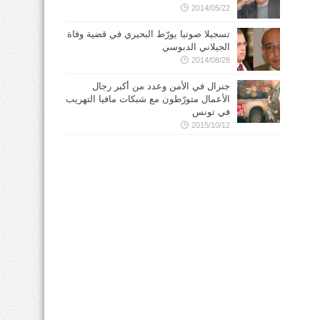
2014/05/22
تسجيلا صوتيا يورّط البحيري في قضية وفاة
الجيلاني الدبوسي
2014/08/28
جنرال في الأمن وعدد من أكبر رجال
الأعمال متورّطون مع شبكات مافيا التهريب
في تونس
2015/10/12