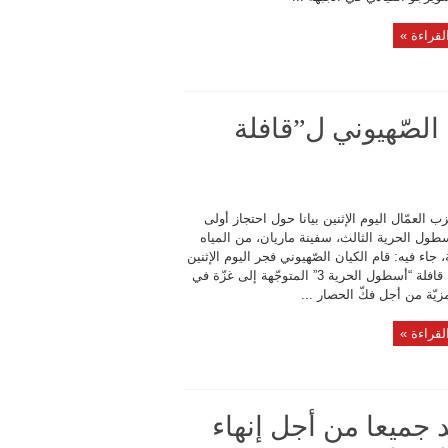
لقراءة »
 الصّهيوني ل”قافلة
 العمّال اليوم الإثنين بيانا حول احتجاز أولى
ول الحرية الثالث، سفينة ماريان، من المياه
ة، جاء فيه: قام الكيان الصّهيوني فجر اليوم الإثنين
باحتجاز قافلة “أسطول الحرية 3” المتوجّهة إلى غزّة في
يّة من أجل فكّ الحصار ...
لقراءة »
 جميعا من أجل إنهاء