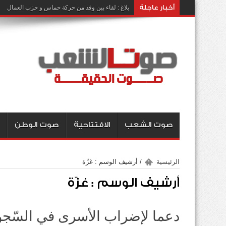
أخبار عاجلة
بلاغ : لقاء بين وفد من حركة حماس و حزب العمال
صوت الشعب
الافتتاحية
صوت الوطن
الرئيسية
/
أرشيف الوسم : غزّة
أرشيف الوسم :
غزّة
دعما لإضراب الأسرى في السّجون