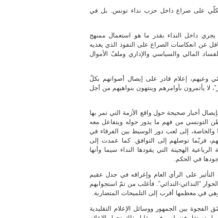
الكلّي على صراع داخل حزب نداء تونس. بل في
جري داخل النداء بقدر ما هو استعمال ممنهج
ل عن انعكاسات الصراع على النفوذ الذي يغذيه
ساد المالي والسياسي والإداري وملفّ الأموال
ي وعيهم، إعلام قادر على إيصال أصواتهم بكلّ
، لا يأتمرون بأوامرهم وينتهون بنواهيهم من أجل
ال أخبار صحيحة حول واقع الأزمة التي تمر بها
اطن التونسي من فهم ما يدور حوله ويتفاعل معه
 والخاصة، إلى لعب دور الوسيط بين الفرقاء في
هم، فربّما توصلهم إلى التوافق. كما عمدت إلى
باعية الهجينة التي يقودها النداء سيما وأنها
أثير على الرأي العام وإغراقه في جدل عقيم
وار “الندائي-الندائي”. فأغلب من تمّ استجوابهم
 وهي في معظمها أقرب إلى التلميحات المتضاربة.
الفجوة بين الجمهور ووسائل الإعلام التقليدية
نه بل تستغل فضوله. وفي مقابل ذلك تحول الإعلام