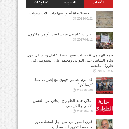
الأشهر
الأخيرة
تعليقات
النفيضة:وفاة أم و ابنتها ذات ثلاث سنوات
2019/03/22
إضراب عام في فرنسا ضد “أوامر” ماكرون
2017/09/12
حمه الهمامي // يطالب بفتح تحقيق عاجل ومستقل حول
وفاة الشابين علي اللواتي ومحمد علي السنوسي في
ظروف غامضة
2014/10/05
غدا يوم تضامن جهوي مع إضراب عمال
“تيسالكو”
2020/09/08
إعلان حالة الطوارئ: إعلان عن الفشل
الأمني والسّياسي
2015/07/10
غازي الصوراني: من أجل استعادة دور
منظمة التحرير الفلسطينية