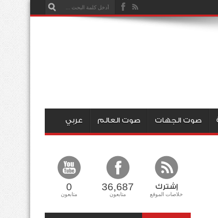
صوت الجهات
صوت العالم
عربي
0
36,687
إشترك
خلاصات الموقع
متابعون
متابعون