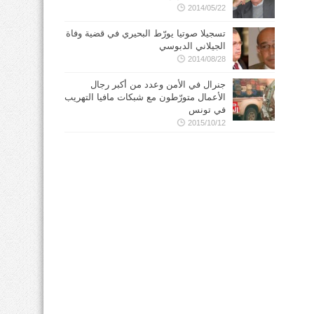
2014/05/22
تسجيلا صوتيا يورّط البحيري في قضية وفاة
الجيلاني الدبوسي
2014/08/28
جنرال في الأمن وعدد من أكبر رجال
الأعمال متورّطون مع شبكات مافيا التهريب
في تونس
2015/10/12