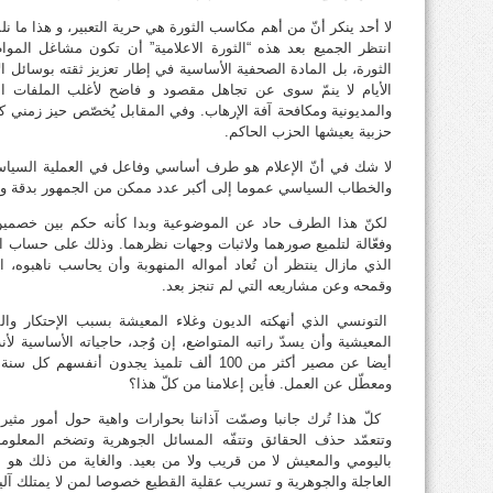
لا أحد ينكر أنّ من أهم مكاسب الثورة هي حرية التعبير، و هذا ما ن
انتظر الجميع بعد هذه “الثورة الاعلامية” أن تكون مشاغل الم
الثورة، بل المادة الصحفية الأساسية في إطار تعزيز ثقته بوسائل الا
الأيام لا ينمّ سوى عن تجاهل مقصود و فاضح لأغلب الملفات ال
والمديونية ومكافحة آفة الإرهاب. وفي المقابل يُخصّص حيز زمني 
حزبية يعيشها الحزب الحاكم.
لا شك في أنّ الإعلام هو طرف أساسي وفاعل في العملية السياس
والخطاب السياسي عموما إلى أكبر عدد ممكن من الجمهور بدقة وم
لكنّ هذا الطرف حاد عن الموضوعية وبدا كأنه حكم بين خصمين ي
وفعّالة لتلميع صورهما ولاثبات وجهات نظرهما. وذلك على حساب ال
الذي مازال ينتظر أن تُعاد أمواله المنهوبة وأن يحاسب ناهبوه
وقمحه وعن مشاريعه التي لم تنجز بعد.
التونسي الذي أنهكته الديون وغلاء المعيشة بسبب الإحتكار وا
المعيشية وأن يسدّ راتبه المتواضع، إن وُجد، حاجياته الأساسية ل
ومعطّل عن العمل. فأين إعلامنا من كلّ هذا؟
كلّ هذا تُرك جانبا وصمّت آذاننا بحوارات واهية حول أمور مثيرة ل
وتتعمّد حذف الحقائق وتتفّه المسائل الجوهرية وتضخم المعلوم
باليومي والمعيش لا من قريب ولا من بعيد. والغاية من ذلك هو 
العاجلة والجوهرية و تسريب عقلية القطيع خصوصا لمن لا يمتلك آلي