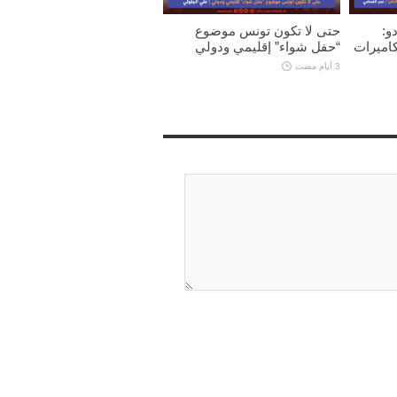
و:
حتى لا تكون تونس موضوع
كاميرات
“حفل شواء” إقليمي ودولي
3 أيام مضت