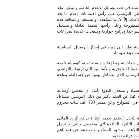
لمسه في تعدد وسائل الاعلام الخاصة وتنوعها. وقد
واطن التونسي على رأس اهتمامات إعلام ما بعد
علام. إلاّ أنّ ما نشاهده أو نسمعه أو نطالعه هذه
مطروحة وعلى رأسها التنمية العادلة والتشغيل
كبير جدا وبرامج حوارية وصفحات عديدة لصراعات
ية نظرا إلى دوره في إيصال الرسائل السياسية
وضوعية وحياد.
تجاذبانه ويطوّعانه ويستخدمانه كوسيلة ناجعة
قضايا الجوهرية والأساسية التي ترتبط بالتونسي
، التونسي الذي يتساءل يوميا عن فسفاطه وملحه
لفساد واستغلال النفوذ يأمل أن تتحسن أوضاعه
أنه كفّ عن الحلم بأكثر من ذلك. التونسي يتساءل
أيضا عن مصير أكثر من 100 ألف تلميذ يجدون أنفسهم كل سنة في الشوارع وعن مصير 700 ألف شاب محروم
لجدل العقيم تعتمد الإثارة بدافع الربح المادّي
ات التافهة الفاقدة لأي مضمون والتي لا تتصل
التلاعب بحشود الجماهير وتحييدهم عن قضاياهم
ات قراءة نقدية.