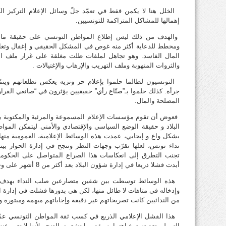
الخلل هنا لا يكمن فقط في تعمّد جلّ وسائل الإعلام التركيز 
إهمالها للمشاكل المتراكمة للتونسيين.
والهدف من ذلك ليس إطلاع المواطن التونسي على حقيقة ما ي
ومخطط للدعاية أكثر منه غوص في المشكل الحقيقي و إغفال وتغاف
المال الفاسد. وهو تجاهل لملفات ظلت مغلقة على غرار ملف الف
والثروات المنهوبة وملف التهريب والإرهاب والإغتيالات .
التونسيون لطالما حلموا بإعلام حر ونزيه يعكس تطلعاتهم وينمّ
جرأة. كذلك حلموا بـ”صنّاع رأي” حقيقيين يؤثرون في “صانعي القرار”
المصلحة والمال.
فعوض أن تقوم مؤسسات الإعلام المسموعة والمرئية والمكتوبة بإيص
البلاد و حقيقة الوضع السياسي والإقتصادي والأمني ليتمكن المو
بشكل واع و إيجابي، عمدت هذه الوسائط الإعلامية، العمومية منها
نداء تونس، لعلها تقرّب وجهات النظر وتنجح في إدارة الحوار بين
تجنب التطرق إلى انعكاسات هذا الصراع المتواصل على الحكومة الر
أبدت فشلا ذريعا في إدارة شؤون البلاد بعد أكثر من 8 أشهر على وجودها في الحكم.
هذه الوسائط توسطت بين شقين متصارعين صلب النداء بهدف الت
وإدخاله في متاهات لا طائل منها، لكن هي بدورها فشلت في إدارة الح
من الندائيين كانت تصريحاتهم غير دقيقة وإجاباتهم مبهمة ومبتورة
هذا الفشل الإعلامي الذريع في كسب ثقة المواطن التونسي عمّق 
التي لم تعد تسترع اهتمامه بقدر ما تشعره بالضجر لأنها لا تعبر ع