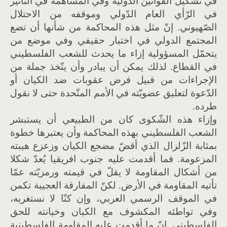
في تشكيل القوانين الدّولية وفي المساهمة في التّأثير
في الرّأي العام الدّولي وموقفه من الاحتلال
الصّهيوني. إنّ مثل هذه المحاكمة من شأنها أن تضع
المجتمع الدولي في اختبار حقيقي وفي موضع من
يتحمّل المسؤولية إزاء ما يحدث للشعب الفلسطيني
في القطاع. لذلك يمكن أن يبادر وأن يتّخذ جملة من
الإجراءات من قبيل فرض عقوبات ضد الكيان أو
الدّعوة لتعليق عضويّته في الأمم المتّحدة حتى لا نقول
طرده.
وإزاء هذه الشّكوى كان من الطبيعي أن يستبشر
الشعب الفلسطيني بهذه المحاكمة وأن يعتبرها خطوة
بمثابة الزّلزال الذي أقضّ مضجع الكيان وزعزع هيبته
المزعومة. فما أقدمت عليه جنوب افريقيا يُعدّ شكلا
من أشكال المقاومة لا يقلّ في قيمته ورمزيّته عمّا
تأتيه المقاومة في الأرض. لكنّ المفارقة العجيبة تكمن
في الموقف الرسمي العربي، وإن كنّا لا نستغربه،
وفي تواطئه المكشوف مع الكيان وخيانته للحق
الفلسطيني. إنّ ما أقدمت عليه المقاومة الفلسطينية