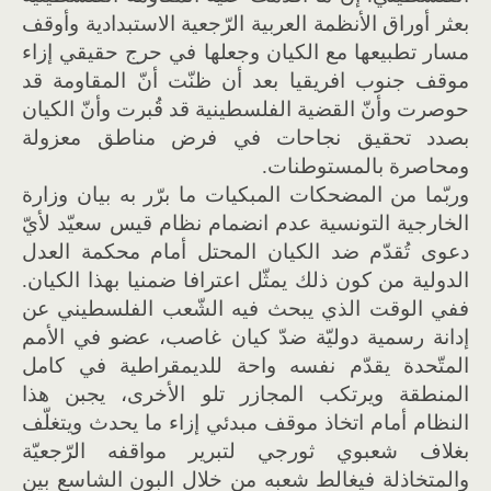
بعثر أوراق الأنظمة العربية الرّجعية الاستبدادية وأوقف
مسار تطبيعها مع الكيان وجعلها في حرج حقيقي إزاء
موقف جنوب افريقيا بعد أن ظنّت أنّ المقاومة قد
حوصرت وأنّ القضية الفلسطينية قد قُبرت وأنّ الكيان
بصدد تحقيق نجاحات في فرض مناطق معزولة
ومحاصرة بالمستوطنات.
وربّما من المضحكات المبكيات ما برّر به بيان وزارة
الخارجية التونسية عدم انضمام نظام قيس سعيّد لأيّ
دعوى تُقدّم ضد الكيان المحتل أمام محكمة العدل
الدولية من كون ذلك يمثّل اعترافا ضمنيا بهذا الكيان.
ففي الوقت الذي يبحث فيه الشّعب الفلسطيني عن
إدانة رسمية دوليّة ضدّ كيان غاصب، عضو في الأمم
المتّحدة يقدّم نفسه واحة للديمقراطية في كامل
المنطقة ويرتكب المجازر تلو الأخرى، يجبن هذا
النظام أمام اتخاذ موقف مبدئي إزاء ما يحدث ويتغلّف
بغلاف شعبوي ثورجي لتبرير مواقفه الرّجعيّة
والمتخاذلة فيغالط شعبه من خلال البون الشاسع بين