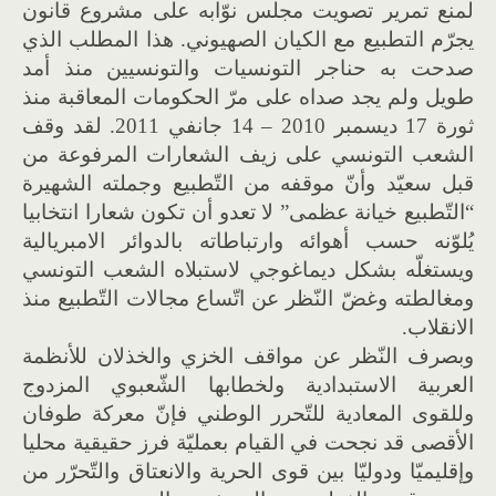
لمنع تمرير تصويت مجلس نوّابه على مشروع قانون
يجرّم التطبيع مع الكيان الصهيوني. هذا المطلب الذي
صدحت به حناجر التونسيات والتونسيين منذ أمد
طويل ولم يجد صداه على مرّ الحكومات المعاقبة منذ
ثورة 17 ديسمبر 2010 – 14 جانفي 2011. لقد وقف
الشعب التونسي على زيف الشعارات المرفوعة من
قبل سعيّد وأنّ موقفه من التّطبيع وجملته الشهيرة
“التّطبيع خيانة عظمى” لا تعدو أن تكون شعارا انتخابيا
يُلوّنه حسب أهوائه وارتباطاته بالدوائر الامبريالية
ويستغلّه بشكل ديماغوجي لاستبلاه الشعب التونسي
ومغالطته وغضّ النّظر عن اتّساع مجالات التّطبيع منذ
الانقلاب.
وبصرف النّظر عن مواقف الخزي والخذلان للأنظمة
العربية الاستبدادية ولخطابها الشّعبوي المزدوج
وللقوى المعادية للتّحرر الوطني فإنّ معركة طوفان
الأقصى قد نجحت في القيام بعمليّة فرز حقيقية محليا
وإقليميّا ودوليّا بين قوى الحرية والانعتاق والتّحرّر من