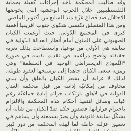
وقد طالبت المحكمة بأخذ إجراءات كفيلة بحماية
الفلسطينيين خلال الحرب الوحشية التي يخوضها
الاحتلال ضد قطاع غزّة منذ السابع من أكتوبر الماضي.
ومن هذا المنطلق تكتسي شكوى جنوب افريقيا أهمية
كبرى في المجتمع الدّولي. حيث أرغمت الكيان
الصهيوني على المثول أمام أنظار العدالة الدّولية في
سابقة هي الأولى من نوعها، واستطاعت بذلك تعرية
حقيقته وفضح مزاعمه في تقديم نفسه في صورة
“النّموذج الديمقراطي الوحيد في المنطقة” وهي
رمزية سعى الكيان جاهدا إلى ترسيخها لعقود طويلة.
لذلك لا غرابة أن يشعر الكيان بالقلق وأن يبدي
مخاوف من إمكانيّة إدانته من قبل محكمة العدل
الدولية في لاهاي بارتكاب جرائم إبادة جماعيّة رغم
غياب وسائل لتنفيذ أحكام هذه المحكمة والالتزام
باحترام قراراتها. فصدور حكم ضدّ الكيان من شأنه أن
يشكّل سابقة قانونية وأن يضرّ بسمعته وأن يساهم في
تعميق عزلته خاصّة لما لهذه المحكمة من دور كبير