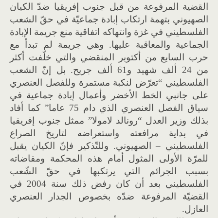
القضية المرفوعة من قبل جنوب إفريقيا ضدّ الكيان
الصهيوني بتهمة ارتكاب إبادة جماعيّة في حقّ الشعب
الفلسطيني في غزة وانتهاكه اتفاقية منع جريمة الإبادة
الجماعية والمعاقبة عليها. وهي جريمة لم تبدأ مع
حرب السابع من أكتوبر المنقضي والتي خلّفت أكثر
من 24 ألف شهيد و61 ألف جريح. بل إنّ الشعب
الفلسطيني “تعرّض لنكبة مستمرة وللفصل العنصري
على جانبي الخط الأخضر وأعمال إبادة جماعية في
سياق الفصل العنصري الذي دام 75 عاما” كما أفاد
بذلك وزير العدل “رونالد لامولا” ممثل جنوب إفريقيا
في بداية مرافعته واستعراضه لتاريخ الصراع
الفلسطيني – الصهيوني. وللتّذكير فإنّ الكيان يقبل
للمرّة الأولى المثول أمام هذه المحكمة ومقاضاته
بسبب الجرائم التي يرتكبها في حقّ الشّعب
الفلسطيني بعد أن كان رفض ذلك سنة 2004 في
القضيّة المرفوعة ضدّه بخصوص الجدار العنصري
العازل.