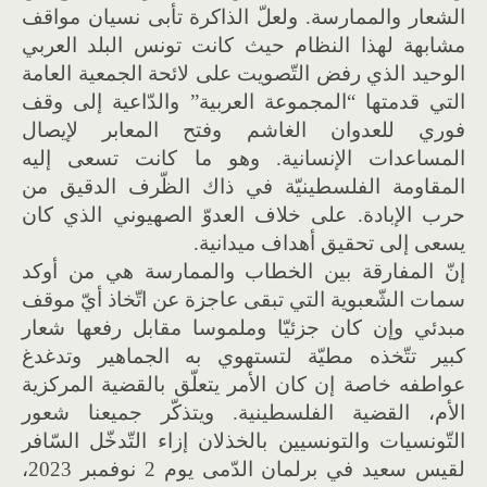
الشعار والممارسة. ولعلّ الذاكرة تأبى نسيان مواقف
مشابهة لهذا النظام حيث كانت تونس البلد العربي
الوحيد الذي رفض التّصويت على لائحة الجمعية العامة
التي قدمتها “المجموعة العربية” والدّاعية إلى وقف
فوري للعدوان الغاشم وفتح المعابر لإيصال
المساعدات الإنسانية. وهو ما كانت تسعى إليه
المقاومة الفلسطينيّة في ذاك الظّرف الدقيق من
حرب الإبادة. على خلاف العدوّ الصهيوني الذي كان
يسعى إلى تحقيق أهداف ميدانية.
إنّ المفارقة بين الخطاب والممارسة هي من أوكد
سمات الشّعبوية التي تبقى عاجزة عن اتّخاذ أيّ موقف
مبدئي وإن كان جزئيّا وملموسا مقابل رفعها شعار
كبير تتّخذه مطيّة لتستهوي به الجماهير وتدغدغ
عواطفه خاصة إن كان الأمر يتعلّق بالقضية المركزية
الأم، القضية الفلسطينية. ويتذكّر جميعنا شعور
التّونسيات والتونسيين بالخذلان إزاء التّدخّل السّافر
لقيس سعيد في برلمان الدّمى يوم 2 نوفمبر 2023،