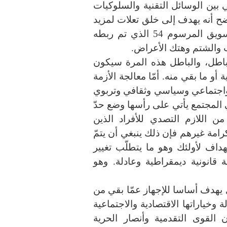
 بين الوسائل التقنية والسلوكيات
ضح أنه يهدف إلى خلق تعلات لمزيد
استهداف الحريات مثل ما حدث في سياق تسويق المرسوم 54 الذي تم ربطه
 والشتم وهتك الأعراض.
 باطل، والباطل هذه المرة سيكون
أو ما بقي منه. أمّا معالجة الأزمة
 واجتماعي وسياسي وثقافي وتربوي
المجتمع يأتي على رأسها وضع حدّ
من اللازم التصدي للأفراد الذين
امة غيرهم فإن ذلك ينبغي أن يتمّ
هداف لأولئك وهو ما يتطلّب تغيير
انونية ديمقراطية وعادلة. وهو
ل يهدف أساسا للإجهاز عمّا بقي من
 وخياراتها الاقتصادية والاجتماعية
القوى التقدمية وأنصار الحرية