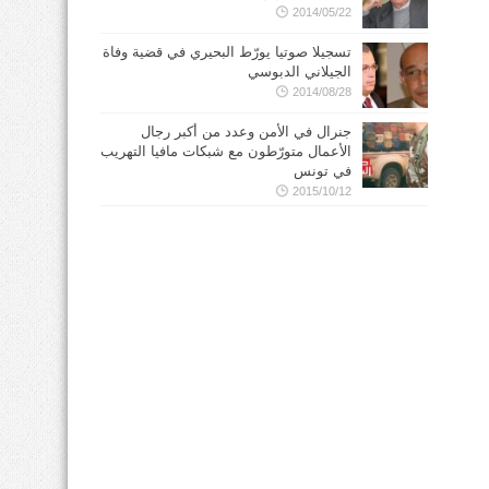
2014/05/22
تسجيلا صوتيا يورّط البحيري في قضية وفاة
الجيلاني الدبوسي
2014/08/28
جنرال في الأمن وعدد من أكبر رجال
الأعمال متورّطون مع شبكات مافيا التهريب
في تونس
2015/10/12