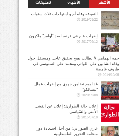
الأشهر
الأخيرة
تعليقات
النفيضة:وفاة أم و ابنتها ذات ثلاث سنوات
2019/03/22
إضراب عام في فرنسا ضد “أوامر” ماكرون
2017/09/12
حمه الهمامي // يطالب بفتح تحقيق عاجل ومستقل حول
وفاة الشابين علي اللواتي ومحمد علي السنوسي في
ظروف غامضة
2014/10/05
غدا يوم تضامن جهوي مع إضراب عمال
“تيسالكو”
2020/09/08
إعلان حالة الطوارئ: إعلان عن الفشل
الأمني والسّياسي
2015/07/10
غازي الصوراني: من أجل استعادة دور
منظمة التحرير الفلسطينية