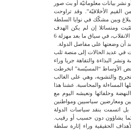
 نشر بيانات معلوماتيّة أو بث صور
القيم الأخلاقيّة”. وقد تراوحت
لبلاغ وبين مشكّك في نوايا السلطة
ور المرسوم 54 سيّء الصّيت ومتسائلا إن لم يكن الهدف
الحقيقي من تحرك وزارة العدل مواصلة سلطة الانقلاب، في سياق ما بعد مهزلة 6
د أن وضعتها على مفاصل الدولة.
لت في عديد الحالات إلى منصة ثلب
ونشر البذاءة والتفاهة جريا وراء
عض الأوساط “المسيّسة” انخرطت
جريح والتشويه، وهي على الغالب
ها المساءلة والمحاسبة. عشنا هذا
نهضة وحلفائها ونعيشه اليوم مع
ين ومعارضين سياسيين ومواطنين
 بل اتسمت بنقد سياسات الدولة
ن كما يشاؤون دون حسيب أو رقيب.
داف الحقيقية وراء إثارة سلطة