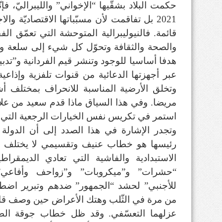
2021 بل تفاقمت لأن مسبّباتها الاقتصاديّة و
قائمة. فالنيوليبرالية المتوحشة التي تعمّق الف
والصحة والثقافة وتحوّل كل شيء إلى سلعة وت
هدفا أساسيا للوجود وتنشر قيم الفردانية و”تدب
عبر أجهزتها الدعائية من قنوات تلفزية وإذاعية
وتخلق الأرضية المناسبة للانحراف بمختلف أشك
مريضا. وفي هذا السياق ماذا قدم سعيد من علاج
استمر في تكريس نفس الخيارات الرجعية التي تع
وتجدر الإشارة في هذا الصدد إلى أن الدو
رئيسها هو خطاب عنيف وتقسيمي لا يختلف
الاستبدادية والفاشية التي تعادي الديمقرا
“حشرات” و”ميكروبات” و”زواحف وأفاعي” 
للأجنبي” لحشد “الجمهور” ضدهم وتبرير اضط
من مرة في الثّلب وهتك الأعراض حين وصف قاضية
عزلهما التعسّفي. وقد ظل خطاب جوقة الطب