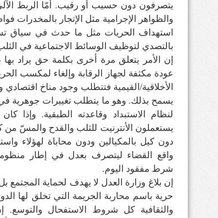
يتصرفون دون حسيب أو رقيب. أمّا الربط الآلي
والظواهر الإجرامية مثل الإتجار بالمخدرات فوا
بالتصدي لتوظيف الوسائط الاجتماعية في الثلب
إن الأمر يتعلق مرة أخرى بكلمة حق يراد بها
عودة مكثفة لجهاز الرقابة وإلغاء لمكسب الحرية 
الأخلاقية/القيمية فتتطلب وجود مناخ اقتصادي
يسمح بذلك. وهو ما يتطلب تغييرات جوهرية في 
لنظام الاستبداد وقاعدته الطبقية. وإذا كان 
يستعملون الأنترنيت للثلب والقدح والمسّ من كر
دون كيل بالمكيالين ودون محاباة لهؤلاء واست
واقع القضاء ليتصرف بعدل في إطار منظومة ق
شرط مفقود اليوم.
إن بلاغ وزارة العدل لا يهدف لحماية المجتمع ب
حرية باسم محاربة الجريمة التي تخلق لها الدولة
والثقافية كل شروط الاستفحال والتوسع. إن 