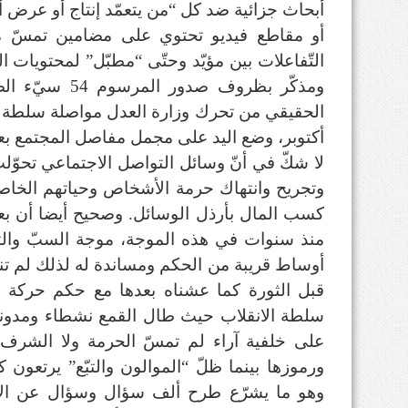
أبحاث جزائية ضد كل “من يتعمّد إنتاج أو عرض أو
أو مقاطع فيديو تحتوي على مضامين تمسّ من 
التّفاعلات بين مؤيّد وحتّى “مطبّل” لمحتويات ا
ومذكّر بظروف صد
أكتوبر، وضع اليد على مجمل مفاصل المجتمع بع
لا شكّ في أنّ وسائل التواصل الاجتماعي تحوّ
وتجريح وانتهاك حرمة الأشخاص وحياتهم الخاصة 
كسب المال بأرذل الوسائل. وصحيح أيضا أن ب
منذ سنوات في هذه الموجة، موجة السبّ والت
أوساط قريبة من الحكم ومساندة له لذلك لم تنل
قبل الثورة كما عشناه بعدها مع حكم حركة ال
سلطة الانقلاب حيث طال القمع نشطاء ومدون
على خلفية آراء لم تمسّ الحرمة ولا الشرف
ورموزها بينما ظلّ “الموالون والتبّع” يرتعو
وهو ما يشرّع طرح ألف سؤال وسؤال عن الأه