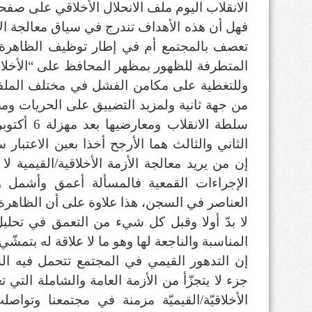
الانقلاب اليوم ملف الانحلال الأخلاقي على صفح
فهل أن هذه الأهداف تندرج في سياق معالجة الأزم
تعصف بالمجتمع أم في إطار توظيف الظاهرة ك
المتطرفة للظهور بمظهر المحافظ على “الأخلاق و
وللتغطية على مكامن الفشل في مختلف الملفات
من جهة ثانية ولمزيد التضييق على الحريات وم
سلطة الانقلا
الثاني والثالث هما الأرجح أخذا بعين الاعتبار 
إن من يريد معالجة الأزمة الأخلاقية/القيمية 
الإجراءات القمعية فالمسألة أعمق وأشمل
العناصر في السجن، هذا علاوة على أن الظاهرة مر
لا بدّ أولا وقبل كل شيء من التعمق في تحليل
المناسبة والناجعة لها وهو ما لا علاقة له بتمشّ
إن التدهور القيمي في المجتمع تتحمل فيه ال
جزء لا يتجزّأ من الأزمة العامة والشاملة التي ت
الأخلاقيّة/القيميّة مزمنة في مجتمعنا وتواص