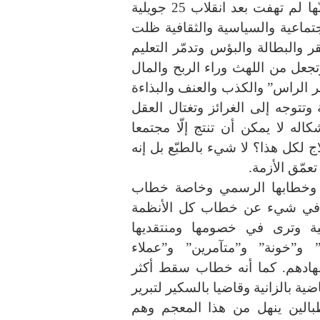
حكمت البلاد بشقّيها “الإخواني” والليبراليّ، فإنّها لم تهفت بعد انقلاب 25 جويلية
الاجتماعية والسياسية والثقافية ظلت
قر والبطالة والبؤس وتدمّر التعليم
جعل من اللهث وراء الربح والمال
ير الراس” والكذب والعنف والبذاءة
 وتتوجه إلى الغرائز وتغتال العقل
اله لا يمكن أن تنتج إلّا مجتمعا
 لكل هذا؟ لا شيء بالطبّع بل إنه
مّق الأزمة.
لة وخطابها الرسمي وخاصة خطاب
 في شيء عن خطاب كل الأنظمة
طية وترى في خصومها ومنتقديها
و”خونة” و”متآمرين” و”عملاء
هادهم. كما أنه خطاب سقط أكثر
 بالزانية وقاضيا بالسكير لتبرير
الين ينهل من هذا المعجم وهم