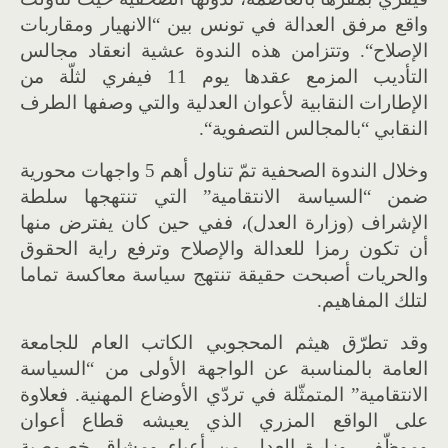
واقع مرفق العدالة في تونس بين
“
الانهيار ومقاربات
الإصلاح
“.
وتتزامن هذه الندوة عشية انعقاد مجالس
التأديب المزمع عقدها يوم
11
فيفري لثلّة من
الإطارات النقابية لأعوان العدلية والتي وصفها الطرف
النقابي
“
بالمجالس التصفوية
“.
وخلال الندوة الصحفية تمّ تناول أهم
5
واجهات محورية
ضمن
“
السياسة الانتقامية
”
التي تنتهجها سلطة
الإشراف
(
وزارة العدل
)
، ففي حين كان يفترض منها
أن تكون رمزا للعدالة والإصلاح وترفع راية الحقوق
والحريات أصبحت حقيقة تنتهج سياسة معاكسة تماما
لتلك المفاهيم
.
وقد تطرّق هيثم المحجوبي الكاتب العام للجامعة
العامة بالمناسبة عن الواجهة الأولى من
“
السياسة
الانتقامية
”
المتمثّلة في تردّي الأوضاع المهنية
.
فعلاوة
على الواقع المزري الذي يعيشه قطاع أعوان
وموظّفي وزارة العدل من أعباء ومشاق خصوصية