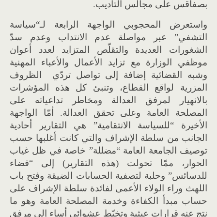
بصفاقس على مجالس التأديب
.
واستعرض المحجوبي الواجهة الرابعة لـ
“
سياسة
التشفي
”
عبر مواصلة عدم الانتداب وعدم سدّ
الشغورات العديدة والتقلّص المتزايد لعدد أعوان
موظفي الوزارة مع تزايد الأعمال والأعباء المهنية
وشبه القضائية إضافة إلى تواصل تردّي الظروف
المزرية لواقع القطاع، وتنبئ كل هذه المؤشرات
بالانهيار لمرفق العدالة ومخاطر تداعياته على
المصلحة العامة وعلى تحقق العدالة
.
أمّا الواجهة
الأخيرة
“
للسياسة الانتقامية
”
هي التقارير أحادية
الجانب من سلطة الإشراف والتي كانت أغلبها حسب
توصيف الجامعة العامة
“
مضللة
”
خاصة في ظل غياب
الحوار، ممّا تحولت
(
هذه التقارير
)
إلى
“
فضاء
للدسائس
”
وحلبة لتصفية الحسابات الضيقة وفتح باب
اللهث وراء الولاء الأعمى لفائدة سلطة الإشراف على
حساب مبدأ الكفاءة وخدمة المصلحة العامة وهو ما
نتج عنه قرارات عبثية وتخبّط عشوائي أساء إلى مرفق