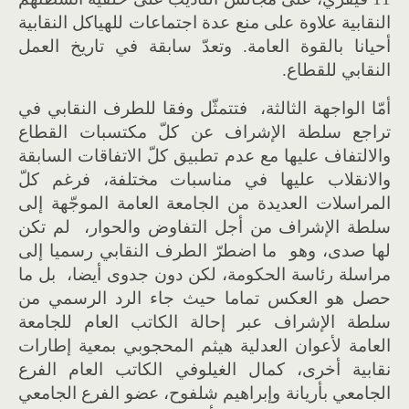
النقابية علاوة على منع عدة اجتماعات للهياكل النقابية
أحيانا بالقوة العامة
.
وتعدّ سابقة في تاريخ العمل
النقابي للقطاع
.
أمّا الواجهة الثالثة، فتتمثّل وفقا للطرف النقابي في
تراجع سلطة الإشراف عن كلّ مكتسبات القطاع
والالتفاف عليها مع عدم تطبيق كلّ الاتفاقات السابقة
والانقلاب عليها في مناسبات مختلفة، فرغم كلّ
المراسلات العديدة من الجامعة العامة الموجّهة إلى
سلطة الإشراف من أجل التفاوض والحوار، لم تكن
لها صدى، وهو ما اضطرّ الطرف النقابي رسميا إلى
مراسلة رئاسة الحكومة، لكن دون جدوى أيضا، بل ما
حصل هو العكس تماما حيث جاء الرد الرسمي من
سلطة الإشراف عبر إحالة الكاتب العام للجامعة
العامة لأعوان العدلية هيثم المحجوبي بمعية إطارات
نقابية أخرى، كمال الغيلوفي الكاتب العام الفرع
الجامعي بأريانة وإبراهيم شلفوح، عضو الفرع الجامعي