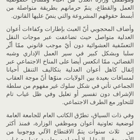
العمل والقطاع، يتمّ حرمانهم بطريقة متواصلة من
أبسط حقوقهم المشروعة والتي ينصّ عليها القانون
.
وأضاف المحجوبي أنّ العبث بإطارات وكفاءات أعوان
العدلية متواصل حيث تضاعفت عبر موجات النقل
التعسّفية العشوائية دون أيّ موجب قانوني ممّا أثّر
سلبا وبشكل كبير في سير العمل الإداري وشبه
القضائي، ممّا انكعس أيضا على المناخ الاجتماعي عبر
إثقال كاهل أعوان العدلية بتكاليف التنقل أحيانا
لمسافات بعيدة بين الولايات، منوّها أنّ موجة العقاب
الجماعي تأتي في شكل سلوك غير مفهوم من سلطة
الإشراف دون تفسير أو تعليل وفي ظل غياب تام
للتحاور مع الطرف الاجتماعي
.
وفي ذات السياق، تطرّق الكاتب العام للجامعة العامة
لوضعية تعاونية أعوان وموظفي الوزارة، فمنذ أكثر
من ثلاث سنوات يتمّ الاقتطاع الآلي ووجوبيا من
الأجور وفي المقابل لا أحد لديه معلومة عنها مع غياب