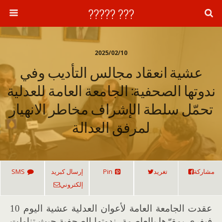
??? ?????
2025/02/10
عشية انعقاد مجالس التأديب وفي
ندوتها الصحفية: الجامعة العامة للعدلية
تحمّل سلطة الإشراف مخاطر الانهيار
لمرفق العدالة
مشاركة
تغريد
Pin
إرسال كبريد
SMS
إلكتروني
عقدت الجامعة العامة لأعوان العدلية عشية اليوم
10
فيفري بمقرّها بالعاصمة، ندوتها الصحفية حيث تناولت