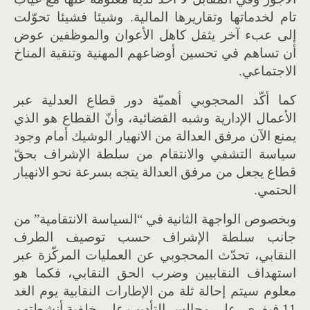
تام لخدماتها وتقاريرها المالية
.
وشيئا فشيئا تحوّلت
إلى عبء آخر يثقل كاهل الأعوان والموظفين عوض
أن تساهم في تحسين أوضاعهم المهنية وتنقية المناخ
الاجتماعي
.
كما أكّد المحجوبي أهميّة دور قطاع العدلية عبر
الأعمال الإدارية وشبه القضائية، وأنّ القطاع هو الذي
يمنع الآن مرفق العدالة من الانهيار الوشيك أمام وجود
سياسة التشفي والانتقام من سلطة الإشراف بحقّ
قطاع يجعل من مرفق العدالة يتجه بسرعة نحو الانهيار
الحتمي
.
وبخصوص الواجهة الثانية في
“
السياسة الانتقامية
”
من
جانب سلطة الإشراف حسب توصيف الطرف
النقابي، تحدّث المحجوبي عن العمليات المركّزة عبر
استهداف النقابيين وضرب الحق النقابي، فكما هو
معلوم سيتم إحالة ثلة من الإطارات النقابية يوم الغد
11
فيفري، على مجالس التأديب على خلفية أنشطتهم