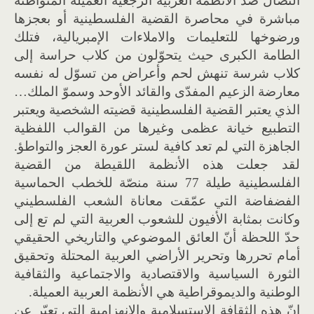
النضال ضدّ الأنظمة العربية الرجعية العميلة المتواطئة
مباشرة في محاصرة القضية الفلسطينية أو بعجزها
ورضوخها للتعليمات والاملاءات الإمبريالية، فتلك
الطامة الكبرى حيث يتحوّلون من كلاب حراسة إلى
كلاب شرسة تنهش لحم وأعراض من تسوّل له نفسه
معارضة الزعيم المفدّى والقائد الأوحد وسموّ الملك…
الذي يعتبر القضية الفلسطينية قضيته الشخصية ويعتبر
التطبيع خيانة عظمى وغيرها من القوالب اللفظية
الجاهزة التي لم تعد كافية لستر عورة العجز والتواطؤ.
لقد جعلت هذه الأنظمة اللقيطة من القضية
الفلسطينية طيلة 77 سنة منصّة للخطب الحماسية
الفضفاضة التي عمّقت معاناة الشعب الفلسطيني
وكانت بمثابة الأفيون للشعوب العربية التي لم تع إلى
حدّ اللحظة أنّ العائق الموضوعي والتاريخي الحقيقي
أمام تحررها وتحرير الأراضي العربية المحتلة وتحقيق
الثورة السياسية والاقتصادية والاجتماعية والثقافية
الوطنية والديموقراطية هي الأنظمة العربية العميلة.
إنّ هذه الثقافة الاستسلامية والانهزامية التي تعبّر عن