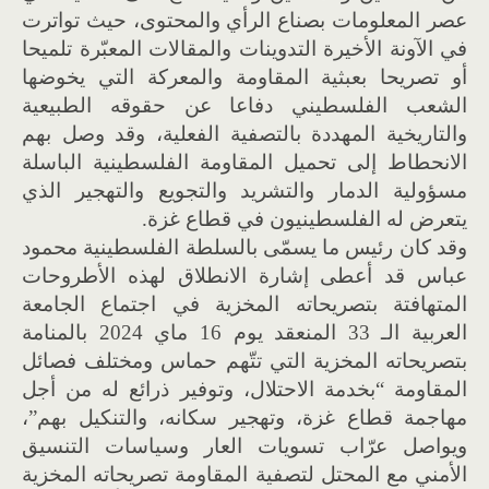
عصر المعلومات بصناع الرأي والمحتوى، حيث تواترت
في الآونة الأخيرة التدوينات والمقالات المعبّرة تلميحا
أو تصريحا بعبثية المقاومة والمعركة التي يخوضها
الشعب الفلسطيني دفاعا عن حقوقه الطبيعية
والتاريخية المهددة بالتصفية الفعلية، وقد وصل بهم
الانحطاط إلى تحميل المقاومة الفلسطينية الباسلة
مسؤولية الدمار والتشريد والتجويع والتهجير الذي
يتعرض له الفلسطينيون في قطاع غزة.
وقد كان رئيس ما يسمّى بالسلطة الفلسطينية محمود
عباس قد أعطى إشارة الانطلاق لهذه الأطروحات
المتهافتة بتصريحاته المخزية في اجتماع الجامعة
العربية الـ 33 المنعقد يوم 16 ماي 2024 بالمنامة
بتصريحاته المخزية التي تتّهم حماس ومختلف فصائل
المقاومة “بخدمة الاحتلال، وتوفير ذرائع له من أجل
مهاجمة قطاع غزة، وتهجير سكانه، والتنكيل بهم”،
ويواصل عرّاب تسويات العار وسياسات التنسيق
الأمني مع المحتل لتصفية المقاومة تصريحاته المخزية