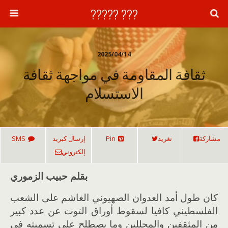
??? ?????
2025/04/14
ثقافة المقاومة في مواجهة ثقافة
الاستسلام
مشاركة
تغريد
Pin
إرسال كبريد
SMS
إلكتروني
بقلم حبيب الزموري
كان طول أمد العدوان الصهيوني الغاشم على الشعب
الفلسطيني كافيا لسقوط أوراق التوت عن عدد كبير
من المثقفين والمحللين وما يصطلح على تسميته في