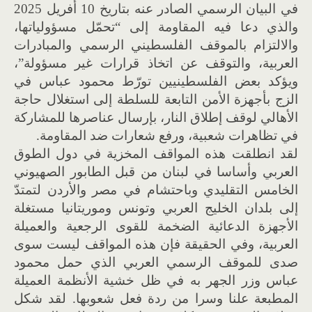
في البيان الرسمي الصادر عنه بتاريخ 10 أفريل 2025
والذي دعا فيه المقاومة إلى “تحمّل مسؤولياتها،
والالتزام بالموقف الفلسطيني الرسمي والمبادرات
العربية، والتوقف عن اتخاذ قرارات غير مسؤولة”،
ويؤكد بعض الفلسطينيين تورّط محمود عباس في
الزج بأجهزة الأمن التابعة للسلطة إلى استغلال حاجة
الأهالي لوقف إطلاق النار، بإرسال عناصرها للمشاركة
في تظاهرات شعبية، ورفع شعارات ضد المقاومة.
لقد انطلقت هذه المواقف المخزية في دول الطوق
العربي وأساسا في لبنان من قبل الطابور الصهيوني
الخامس التقليدي وباحتشام في مصر والأردن لتمتدّ
إلى بلدان الخليج العربي وتونس وموريتانيا مستغلة
الأجهزة الدعائية الضخمة للقوى الرجعية والعميلة
العربية، وفي الحقيقة فإن هذه المواقف ليست سوى
صدى للموقف الرسمي العربي الذي حمل محمود
عباس وزر الجهر به في ظل خشية الأنظمة العميلة
المطبعة علنا وسرا من ردة فعل شعوبها. لقد شكل