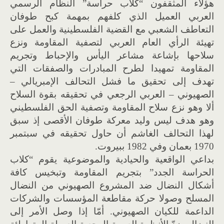
هؤلاء المثقفون “كلاب حراسة” النظام الرسمي
العربي العميل الذي كلفهم بمهمة كبح طوفان
التعاطف الشعبي مع القضية الفلسطينية والعمل على
تهيئة الرأي العام العربي لتصفية المقاومة ونزع
سلاحها بإشاعة مشاعر اليأس والإحباط وتجريم
المقاومة تمهيدا لطرح المبادرات والصفقات التي
تهدف إلى تحقيق ما فشل التحالف الإمبريالي –
الصهيوني – العربي الرجعي في تحقيقه بقوة السلاح
ألا وهو نزع سلاح المقاومة وتصفية الحق الفلسطيني
وهو هدف ليس وليد معركة طوفان الأقصى إذ سبق
لهذا التحالف الغاشم أن حاول تحقيقه في سبتمبر
1970 بعمان وفي 1982 ببيروت.
بداعي الواقعية والحيادية والموضوعية يقوم “كلاب
الحراسة الجدد” بتجريم المقاومة وتبخيس كافة
أشكال النضال ضد المشروع الصهيوني من النضال
المسلح وصولا حركة مقاطعة المؤسسات والشركات
الداعمة للكيان الصهيوني. أمّا إذا وصل الأمر إلى