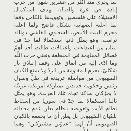
لما يجري منذ أكثر من عشرين شهرا من حرب
إبادة في غزة والضفّة بهدف استكمال
الاستيلاء على فلسطين وتهويدها بالكامل وفقا
لما أعلنه الصهاينة بشكل فاضح ولما أعلنه
مجرم البيت الأبيض، الشعبوي الفاشي دونالد
ترامب. وهو يمثّل ثانيا استكمالا لما جدّ في
لبنان من اعتداءات واغتيالات طالت أحد أهمّ
فصائل المقاومة في المنطقة ونعني حزب اللّه
وما أدّى إليه من اتفاق على وقف إطلاق نار
شكليّ، يحرم المقاومة من الردّ ولا يمنع الكيان
الصهيوني من مواصلة عربدته في ظلّ وصول
رئيس وحكومة جديدين بمباركة أمريكية غربيّة
لا يحرّكان ساكنا تجاه تلك العربدة. وهو يمثّل
ثالثا استكمالا لما جدّ في سوريا من إسقاط
نظام الأسد وتعويضه بنظام يعلن عدم معاداته
للكيان الصّهيوني بل يعلن أن ما يجمعه بالكيان
الصهيوني أنّ لهما “عدوّين مشتركين” وهما