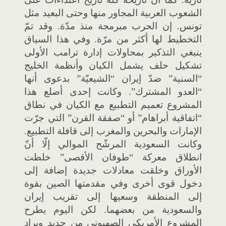
الشعوب العربية المجاور منها وحتى البعيد مثل
تونس. إن الحرب مبرمجة منذ مدّة. وقد تمّ
التخطيط لها أكثر من مرّة. وفي هذا السياق
ينبغي التذكير بمحاولات إدارة ترامب الأولى
تشكيل حلف يشمل الكيان وأنظمة الخليج
“السنية” ضدّ إيران “الشيعيّة” بدعوى أنها
“العدو المشترك”. وكانت إحدى أضلع هذا
المشروع تعميم التطبيع مع الكيان في نطاق
“اتفاقية أبراهام” أو “صفقة القرن” التي جرّت
الإمارات والبحرين والمغرب إلى قافلة التطبيع.
وكانت السعودية المرشّح الموالي إلّا أنّ
انطلاق معركة “طوفان الأقصى” خلطت
الأوراق وخلقت معادلات جديدة إضافة إلى
دخول قوى أخرى وفي مقدمتها الصين بقوة
إلى المنطقة وسعيها إلى تقريب إيران
والسعودية من بعضهما. لكن اليوم يطرح
المشروع الأمريكي الصهيوني من جديد ويراد