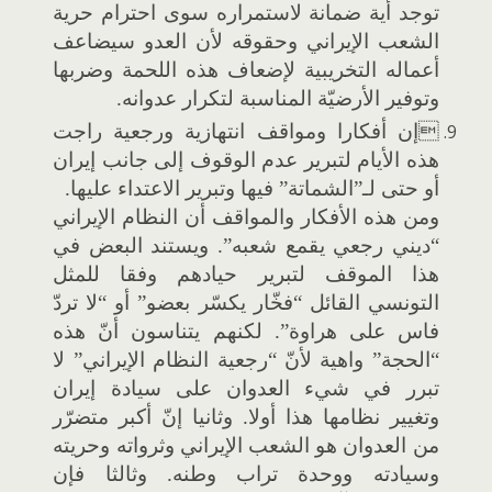
توجد أية ضمانة لاستمراره سوى احترام حرية
الشعب الإيراني وحقوقه لأن العدو سيضاعف
أعماله التخريبية لإضعاف هذه اللحمة وضربها
وتوفير الأرضيّة المناسبة لتكرار عدوانه.
إن أفكارا ومواقف انتهازية ورجعية راجت
هذه الأيام لتبرير عدم الوقوف إلى جانب إيران
أو حتى لـ”الشماتة” فيها وتبرير الاعتداء عليها.
ومن هذه الأفكار والمواقف أن النظام الإيراني
“ديني رجعي يقمع شعبه”. ويستند البعض في
هذا الموقف لتبرير حيادهم وفقا للمثل
التونسي القائل “فخّار يكسّر بعضو” أو “لا تردّ
فاس على هراوة”. لكنهم يتناسون أنّ هذه
“الحجة” واهية لأنّ “رجعية النظام الإيراني” لا
تبرر في شيء العدوان على سيادة إيران
وتغيير نظامها هذا أولا. وثانيا إنّ أكبر متضرّر
من العدوان هو الشعب الإيراني وثرواته وحريته
وسيادته ووحدة تراب وطنه. وثالثا فإن