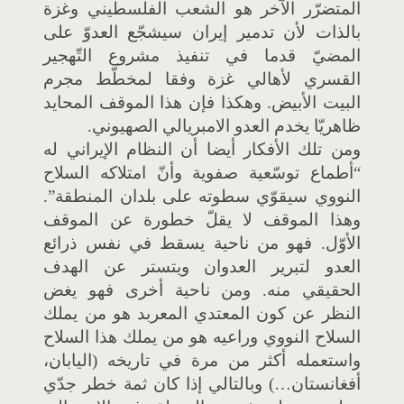
المتضرّر الآخر هو الشعب الفلسطيني وغزة
بالذات لأن تدمير إيران سيشجّع العدوّ على
المضيّ قدما في تنفيذ مشروع التّهجير
القسري لأهالي غزة وفقا لمخطّط مجرم
البيت الأبيض. وهكذا فإن هذا الموقف المحايد
ظاهريّا يخدم العدو الامبريالي الصهيوني.
ومن تلك الأفكار أيضا أن النظام الإيراني له
“أطماع توسّعية صفوية وأنّ امتلاكه السلاح
النووي سيقوّي سطوته على بلدان المنطقة”.
وهذا الموقف لا يقلّ خطورة عن الموقف
الأوّل. فهو من ناحية يسقط في نفس ذرائع
العدو لتبرير العدوان ويتستر عن الهدف
الحقيقي منه. ومن ناحية أخرى فهو يغض
النظر عن كون المعتدي المعربد هو من يملك
السلاح النووي وراعيه هو من يملك هذا السلاح
واستعمله أكثر من مرة في تاريخه (اليابان،
أفغانستان…) وبالتالي إذا كان ثمة خطر جدّي