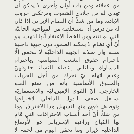
من عملائه ومن باب أولى وأحرى لا يمكن أن
تهدى له من جلادي الشعوب ومرتكبي حروب
الإبادة. وما من شكّ أن النظام الإيراني إذا كان
له من درس أن يستخلصه من المواجهة الحاليّة
التي لم تنته ومن الخطأ الاعتقاد أنّها انتهت، هو
أنّ أي نظام لا يمكنه الصمود دون جبهة داخلية
صلبة وأن صلابة الجبهة الداخليّة لا تتحقق إلّا
باحترام حقوق الشعب السياسية وباحترام
المساواة وبالتالي إعطاء النساء حقوقهنّ
وعدم اتهام أيّ تحرك من أجل الحريات
والحقوق الأساسية بأنه من صنع العدو
الخارجي. إنّ القوى الإمبرياليّة والاستعماريّة
تستغل ضعف الدول الداخلي لاختراقها
وتوظيف قوى منها لتسهيل هذا الاختراق. وما
من شكّ أنّ أحد أسباب الاختراقات التي قام
بها الكيان وراعيه الإمبريالي هو الأوضاع
الداخلية لإيران وما تحقق اليوم من لحمة لا