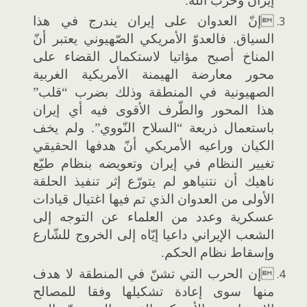
إيران وحزب اللّه.
إنّ العدوان على إيران يندرج في هذا
السياق. فالعدوّ الأمريكي الصّهيوني يعتبر أنّ
المناخ أصبح مؤاتيا لاستكمال القضاء على
محور معارضة الهيمنة الأمريكية الغربية
الصهيونية في المنطقة وذلك بضرب “قلب”
هذا المحور والطّرف الأقوى فيه أي إيران
باستعمال ذريعة “السلاح النّووي”. ولم يخف
الكيان وراعيه الأمريكي أنّ هدفها الحقيقي
تغيير النظام في إيران وتعويضه بنظام طيّع
ناهيك أن نتنياهو لم يتورّع إثر تنفيذ الحلقة
الأولى من العدوان الذي تم فيها اغتيال قيادات
عسكرية وعدد من العلماء عن التوجه إلى
الشعب الإيراني داعيا إيّاه إلى الخروج للشّارع
وإسقاط نظام الحكم.
إن الحرب التي تشنّ في المنطقة لا هدف
منها سوى إعادة تشكيلها وفقا للمصالح