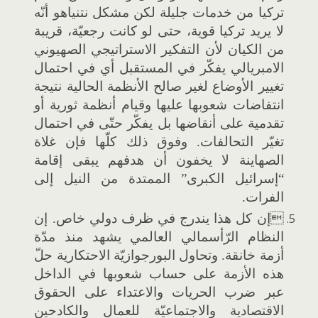
تركيا من خدمات جليلة لكن مشكل نتنياهو أنّه
لا يريد تركيا قوية، حتى لو كانت رجعيّة، قريبة
من الكيان لأن التفكير الاستراتيجي الصهيوني
الامبريالي يفكّر في المستقبل أي في احتمال
تغيير الأوضاع لغير صالح الأنظمة الحالية نتيجة
انتفاضات شعوبها عليها وقيام أنظمة ثورية أو
تقدمية على أنقاضها بل يفكّر حتّى في احتمال
تغيّر التحالفات. وفوق ذلك كلّها فإن غلاة
الصهاينة لا يخفون أن هدفهم يبقى إقامة
“إسرائيل الكبرى” الممتدة من النيل إلى
الفرات.
إن كل هذا يندرج في ظرف دولي خاص. إن
النظام الرّأسمالي العالمي يشهد منذ مدّة
أزمة خانقة. وتحاول البورجوازيّة الاحتكارية حلّ
هذه الأزمة على حساب شعوبها في الداخل
عبر ضرب الحريات والاعتداء على الحقوق
الاقتصادية والاجتماعيّة للعمال والكادحين