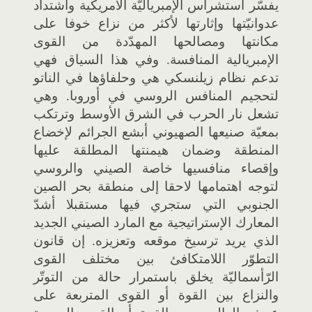
يفسّر استشراس الإمبرياليّة الأمريكية واشتداد
عدوانيّتها وإثارتها لأكثر من نزاع خوفا على
مكانتها ومصالحها المهدّدة من القوى
الإمبريالية المنافسة. وفي هذا السياق فهي
تدعم نظام زيلنسكي هي وحلفاؤها في الناتو
لتحجيم المنافس الروسي في أوروبا. وهي
تشعل نار الحرب في الشرق الأوسط وترتكب
بمعيّة صنيعها الصهيوني أبشع الجرائم لإخضاع
المنطقة وضمان هيمنتها المطلقة عليها
وإقصاء منافسيها خاصة الصيني والروسي
لتوجه اهتمامها لاحقا إلى منطقة بحر الصين
الجنوبي التي ستجري فيها مستقبلا أشدّ
المعارك الإستراتيجية مع المارد الصيني الجديد
الذي يريد ترسيخ موقعه وتعزيزه. إن قانون
التطوّر اللامتكافئ بين مختلف القوى
الرّأسماليّة يخلق باستمرار حالة من التوتّر
والنزاع بين القوة أو القوى المتربعة على