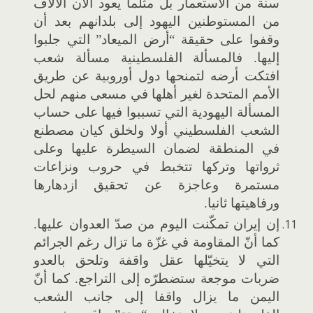
سنة من الاستعمار بل مثلما يعود الآن الآلاف
من المستوطنين اليهود إلى بلدانهم بعد أن
وقفوا على حقيقة “أرض الميعاد” التي جلبوا
إليها. فالمسألة الفلسطينية مسألة شعب
افتكت أرضه لتمنحها دول أوروبية عن طريق
الأمم المتحدة لغير أهلها في مسعى منهم لحل
المسألة اليهودية التي تسببوا فيها على حساب
الشعب الفلسطيني أولا ولخلق كيان مصطنع
في المنطقة لضمان السيطرة عليها وعلى
ثرواتها وتركها تتخبط في حروب ونزاعات
مستمرة وعاجزة عن تحقيق ازدهارها
ورفاهيتها ثانيا.
إن إيران تمكّنت اليوم من صدّ العدوان عليها.
كما أنّ المقاومة في غزّة ما تزال رغم الجرائم
التي لا يتخيّلها عقل واقفة وتلحق بالعدو
ضربات موجعة ستضطرّه إلى التراجع. كما أنّ
اليمن ما يزال واقفا إلى جانب الشعب