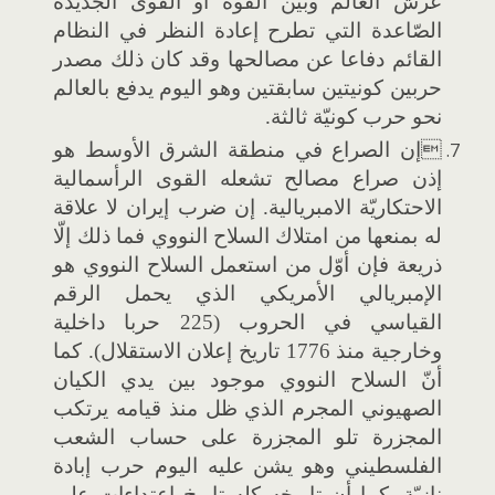
عرش العالم وبين القوة أو القوى الجديدة
الصّاعدة التي تطرح إعادة النظر في النظام
القائم دفاعا عن مصالحها وقد كان ذلك مصدر
حربين كونيتين سابقتين وهو اليوم يدفع بالعالم
نحو حرب كونيّة ثالثة.
إن الصراع في منطقة الشرق الأوسط هو
إذن صراع مصالح تشعله القوى الرأسمالية
الاحتكاريّة الامبريالية. إن ضرب إيران لا علاقة
له بمنعها من امتلاك السلاح النووي فما ذلك إلّا
ذريعة فإن أوّل من استعمل السلاح النووي هو
الإمبريالي الأمريكي الذي يحمل الرقم
القياسي في الحروب (225 حربا داخلية
وخارجية منذ 1776 تاريخ إعلان الاستقلال). كما
أنّ السلاح النووي موجود بين يدي الكيان
الصهيوني المجرم الذي ظل منذ قيامه يرتكب
المجزرة تلو المجزرة على حساب الشعب
الفلسطيني وهو يشن عليه اليوم حرب إبادة
نازيّة. كما أن تاريخه كله تاريخ اعتداءات على