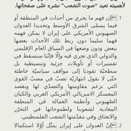
لأهميته تعيد “صوت الشعب” نشره على صفحاتها.
إن فهم ما يجري من أحداث في المنطقة أو
فيما يسمّى الشرق الأوسط وتحديدا العدوان
الصهيوني الأمريكي على إيران لا يمكن فهمه
فهما سليما دون ربط تلك الأحداث بعضها
ببعض ودون وضعها في السياق العام الإقليمي
والدولي الذي تجري فيه وإلّا فإنّنا سنسقط في
تفسيرات أو تأويلات جزئية وتبسيطية بل
سطحيّة تقودنا إلى مواقف سياسيّة خاطئة
حتّى لا نقول انتهازيّة تصبّ في مصبّ القوى
التي نزعم مقاومتها والتصدّي لها ونقصد
المعسكر الامبريالي الأمريكي الغربي والكيان
الصّهيوني وأنظمة العمالة في المنطقة
المعادية لشعوبنا ولطموحاتها في التحرّر
والانعتاق وفي مقدّمتها الشعب الفلسطيني.
إنّ العدوان على إيران يمثّل أوّلا استكمالا