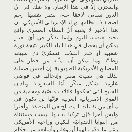
والمخزن إلّا في هذا الإطار. ولا شكّ في أنّ
الدور سيأتي لاحقا على مصر نفسها رغم
اصطفاف نظامها وراء الإمبريالي الأمريكي. إن
هذا الأخير لا يعنيه أنّ النظام المصري واقع
تحت قبضته اليوم وإنما يفكّر في أيّ تغيير
يمكن أن يحصل في هذا البلد الكبير نتيجة ثورة
شعبية أو حتى انقلاب عسكريّ ذي طبيعة
وطنيّة وما يمكن أن يمثّله من خطر على
المصالح الأمريكية الصهيونية. إن أحسن ضمانة
لذلك هي تفتيت مصر وإدخالها في فوضى
عارمة بشكل مبكّر. أمّا السعودية وبلدان
الخليج التي تحكمها عائلات منصّبة ومحمية من
القوى الامبريالية الغربية فإنّها لن تكون في
منأى من تقلبات المصالح في المنطقة. وأخيرا
وليس آخرا فإن تركيا نفسها ليست مستثناة
من النوايا العدوانيّة للكيان وراعيه الأمريكي
رغم ما قدّمه لهما أردوغان وأسلافه من حكام