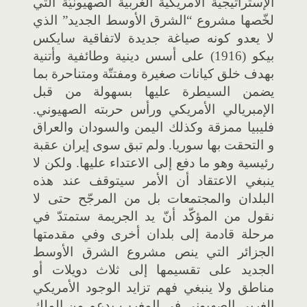
الإستراتيجية الأمريكية الغربية الصهيونيّة التي
لخّصها مشروع “الشرق الأوسط الجديد” الذي
لا يعدو كونه صياغة جديدة لاتفاقية سايكس
بيكو (1916) على أسس دينية وطائفية وأتنية
بهدف خلق كيانات صغيرة ومفتتّة ومتناحرة بما
يضمن السيطرة عليها بسهولة من قبل
الإمبريالي الأمريكي ورأس حربته الصهيوني.
فليبيا ممزقة وكذلك اليمن والسودان والعراق
و التحقت بها سوريا. ولم تبق سوى إيران عقبة
رئيسية وهو ما دفع إلى الاعتداء عليها. ولكن لا
ينبغي الاعتقاد أن الأمر سيتوقف عند هذه
البلدان والمجتمعات بل من المرجّح حتى لا
نقول من المؤكّد أنّ يد الجريمة ستمتدّ في
مرحلة قادمة إلى بلدان أخرى وفي مقدمتها
الجزائر التي ينص مشروع الشرق الأوسط
الجديد على تقسيمها إلى ثلاث دويلات أو
مناطق ولا ينبغي فهم تزايد الوجود الأمريكي
الغربي الصهيوني في المغرب بدعم من الملك