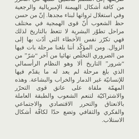
من كافة أشكال الهيمنة الإمبريالية والرجعية
وفي استغلال ثرواتها لبناء مجدها. إنّ من حسن
حظ الشعوب أنّ قوى الهمجية في مختلف
مراحل تطوّر البشرية لا تتعظ بالتاريخ لذلك
فهي تكرّر نفس الأخطاء التي أدّت بها إلى
الزوال. ومن المؤكّد أننا بلغنا مرحلة بات فيها
من الضروري التخلّص نهائيا من آخر “شرّ” من
“شرور” التاريخ ألا وهو النظام الرأسمالي
الذي بلغ مرحلة لم يعد له ما يقدّم فيها
للإنسانيّة غير الدمار والخراب والبشاعة. وهذه
المهمّة ملقاة على عاتق قوى التحرّر
والاشتراكيّة لتنعم الشعوب والطبقة العاملة
بالانعتاق والتحرر الاقتصادي والاجتماعي
والفكري والثقافي وتضع حدّا لكافّة أشكال
الاستلاب.