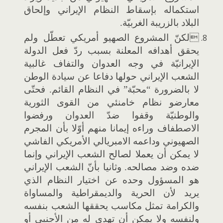
استكماله بإسقاط النظام الإيراني وإلحاق
البلاد بالزريبة الغربيّة.
لكنّ المشروع الصهيو أمريكي تعطّل ولم
يحقق أهدافه المعلنة بسبب ردّ فعل الدولة
الإيرانيّة في وجه العدوان والتفاف غالبية
الشعب الإيراني حولها دفاعا عن سيادة الوطن
لا بالضرورة “محبّة” في النظام القائم. فحتّى
معارضو نظام خامنئي من القوى الثورية
والوطنيّة وقفوا ضدّ العدوان ورفضوا
الاصطفاف وراءه إيمانا منهم أوّلا بأن المجرم
الصهيوني وداعمه الامبريالي الأمريكي الفاشي
لا يمكن أن يعملا لصالح الشعب الإيراني وإنما
ضده وضد مصالحه. وثانيا بأنّ الشعب الإيراني
هو المسؤول وحده عن اختيار النظام الذي
يريد لأن الحرية والديمقراطية والمساواة
والكرامة تمثل مكاسب يحققها الشعب بنفسه
ولنفسه ولا يمكن أن تهدى له من الأجنبي أو