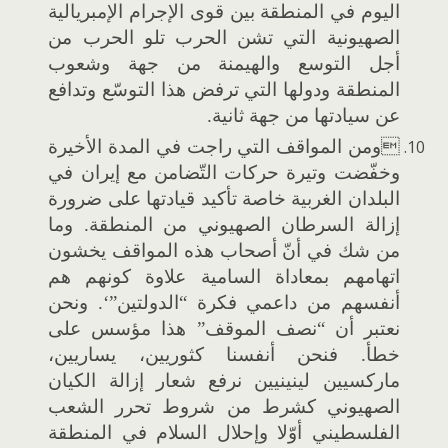
اليوم في المنطقة بين قوى الإجرام الإمبريالية
الصهيونية التي تشن الحرب تلو الحرب من
أجل التوسع والهيمنة من جهة وشعوب
المنطقة ودولها التي ترفض هذا التوسّع وتدافع
عن سيادتها من جهة ثانية.
ومن المواقف التي راجت في المدة الأخيرة
وخفّضت وتيرة حركات التّضامن مع إيران في
البلدان الغربية خاصة تأكيد قيادتها على ضرورة
إزالة السرطان الصهيوني من المنطقة. وما
من شك في أنّ أصحاب هذه المواقف يخشون
اتهامهم بمعاداة السامية علاوة كونهم هم
أنفسهم من داعمي فكرة “الدولتين”‘. ونحن
نعتبر أن “نصف الموقف” هذا مؤسس على
خطأ. فنحن أنفسنا كثوريين، يساريين،
ماركسيين لينينيين نرفع شعار إزالة الكيان
الصهيوني كشرط من شروط تحرر الشعب
الفلسطيني أوّلا وإحلال السلام في المنطقة