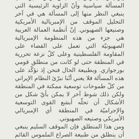
المسألة سياسية وأنّ الزاوية الرئيسية التي
ينبغي النظر منها إلى المسألة هي في آخر
التحليل الموقف من الإمبريالية الأمريكية
وصنيعها الصهيوني. إنّ أنظمة العمالة العربية
هي جزء من هذه المنظومة الإمبريالية
الصهيونيّة التي تعمل على القضاء على
المقاومة الفلسطينية وعلى كلّ نزعة تحررية
في المنطقة حتى لو كانت من منطلق قومي
بورجوازي. وبطبيعة الحال فنحن إذ نؤكّد على
هذه المسألة فلا يعني أنّنا نبرّئ النظام الإيراني
من كلّ طموحات توسعية ممكنة في المنطقة
ولكن ذلك شوط آخر لا يمكن بأيّ شكل من
الأشكال أن تحلّه أبشع القوى التوسعية
والإجراميّة في المنطقة أي الإمبريالي
الأمريكي وصنيعه الصهيوني.
ومن هذا المنطلق فإن الموقف السليم ينبغي
أن ينطلق من طبيعة الصراع الملموس القائم