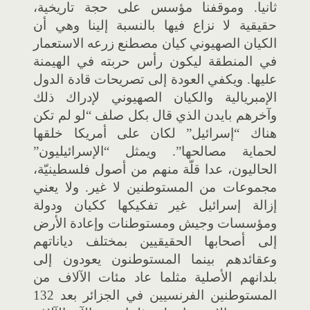
ثانيا. وموقفنا مؤسس على حجة تاريخية،
حقيقية لا نزاع فيها بالنسبة إلينا وهي أن
الكيان الصهيوني كيان مصطنع زرعه الاستعمار
في المنطقة ليكون رأس حربته في الهيمنة
عليها. ويكفي العودة إلى تصريحات قادة الدول
الإمبريالية والكيان الصهيوني لإدراك ذلك
وآخرهم بايدن الذي قال بكل صلف “لو لم تكن
هناك “إسرائيل” لكان على أمريكا خلقها
لحماية مصالحها”. ويمثل “الإسرائيليون”
الحاليون، عدا قلّة منهم من أصول فلسطينيّة،
مجموعات من المستوطنين لا غير. ولا يعني
إزالة إسرائيل غير تفكيكها ككيان ودولة
ومؤسسات وجيش ومستوطنات وإعادة الأرض
إلى أصحابها الحقيقيين بمختلف دياناتهم
وعقائدهم بينما المستوطنون يعودون إلى
بلدانهم الأصلية مثلما عاد مئات الآلاف من
المستوطنين الفرنسيين في الجزائر بعد 132