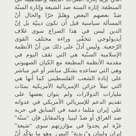
المنطقة: إثارة السنة ضد الشيعة وإثارة السنّة
ضدّ بعضهم البعض وهلمّ جرّا والحال أنّ
المسألة سياسية قبل أن تكون دينيّة بل إنّ
الدين ليس في هذا الصراع سوى غلاف
أيديولوجي تتخفّى وراءه مختلف القوى
الرّجعية. وليس أدلّ على ذلك من أنّ الأنظمة
الإسلامية السنّية هي التي تقف اليوم في
مقدمة الأنظمة المطبعة مع الكيان الصهيوني
وهي التي تساعده بشكل مباشر أو غير مباشر
على إبادة الشعب الفلسطيني كما أنها هي
التي تملأ خزائن الإمبريالية الأمريكية بمئات
مليارات الدولارات ولم يتوان بعضها على
تقديم الدعم للإمبريالي الأمريكي في عدوانه
على إيران مثلما دعمه في السابق في حربه
ضد العراق أو ضدّ ليبيا. وبالمقابل فإن “سنّة”
غزّة لم يجدوا في مؤازرتهم سوى “شيعة”
إيران ولبنان و”زيدية” اليمن. وهو ما يؤكّد أنّ