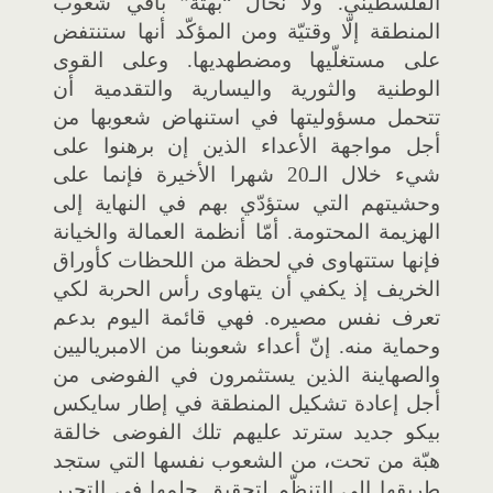
الفلسطيني. ولا نخال “بهتة” باقي شعوب
المنطقة إلّا وقتيّة ومن المؤكّد أنها ستنتفض
على مستغلّيها ومضطهديها. وعلى القوى
الوطنية والثورية واليسارية والتقدمية أن
تتحمل مسؤوليتها في استنهاض شعوبها من
أجل مواجهة الأعداء الذين إن برهنوا على
شيء خلال الـ20 شهرا الأخيرة فإنما على
وحشيتهم التي ستؤدّي بهم في النهاية إلى
الهزيمة المحتومة. أمّا أنظمة العمالة والخيانة
فإنها ستتهاوى في لحظة من اللحظات كأوراق
الخريف إذ يكفي أن يتهاوى رأس الحربة لكي
تعرف نفس مصيره. فهي قائمة اليوم بدعم
وحماية منه. إنّ أعداء شعوبنا من الامبرياليين
والصهاينة الذين يستثمرون في الفوضى من
أجل إعادة تشكيل المنطقة في إطار سايكس
بيكو جديد سترتد عليهم تلك الفوضى خالقة
هبّة من تحت، من الشعوب نفسها التي ستجد
طريقها إلى التنظّم لتحقيق حلمها في التحرر