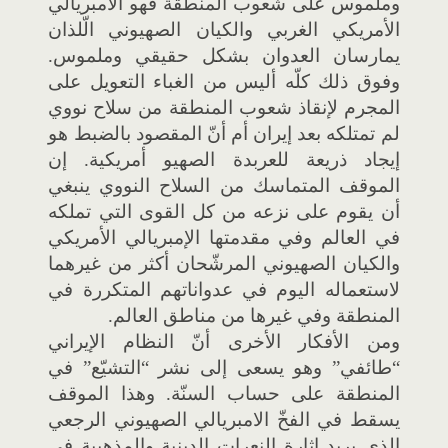
وملموس على شعوب المنطقة فهو الامبريالي
الأمريكي الغربي والكيان الصهيوني الّلذان
يمارسان العدوان بشكل حقيقي وملموس.
وفوق ذلك كلّه أليس من الغباء التعويل على
المجرم لإنقاذ شعوب المنطقة من سلاح نووي
لم تمتلكه بعد إيران أم أنّ المقصود بالضبط هو
إيجاد ذريعة للعربدة الصهيو أمريكية. إن
الموقف المتماسك من السلاح النووي ينبغي
أن يقوم على نزعه من كل القوى التي تملكه
في العالم وفي مقدمتها الإمبريالي الأمريكي
والكيان الصهيوني المرشّحان أكثر من غيرهما
لاستعماله اليوم في عدواناتهم المتكررة في
المنطقة وفي غيرها من مناطق العالم.
ومن الأفكار الأخرى أنّ النظام الإيراني
“طائفي” وهو يسعى إلى نشر “التشيّع” في
المنطقة على حساب السنّة. وهذا الموقف
يسقط في الفخّ الامبريالي الصهيوني الرجعي
الذي يريد إثارة النعرات الدينية والمذهبية في