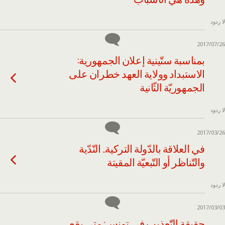
لا ردود
2017/07/26
بمناسبة ستّينية إعلان الجمهورية:
الاستبداد وولاية العهد خطران على
الجمهوريّة الثّانية
لا ردود
2017/03/26
في العلاقة بالدّولة التركية.. النّدّية
والتّناظر أو التّبعيّة المقيتة
لا ردود
2017/03/03
حقيقة التّعذيب في تونس: متى يقع