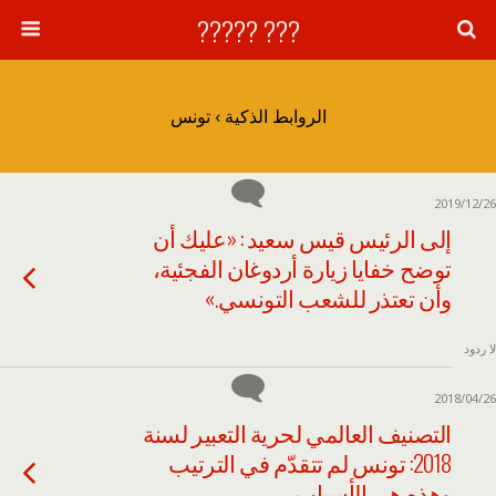
??? ?????
الروابط الذكية › تونس
2019/12/26
إلى الرئيس قيس سعيد : «عليك أن
توضح خفايا زيارة أردوغان الفجئية،
وأن تعتذر للشعب التونسي.»
لا ردود
2018/04/26
التصنيف العالمي لحرية التعبير لسنة
2018: تونس لم تتقدّم في الترتيب
وهذه هي الأسباب