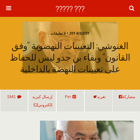
??? ?????
2014/02/01 • لا تعليقات
الغنوشي: التعيينات النهضوية “وفق
القانون” وبقاء بن جدو ليس للحفاظ
على تعيينات النهضة بالداخلية
مشاركة
تغريد
Pin
إرسال كبريد
SMS
إلكتروني