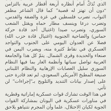
الذي تُدَكُّ أمام أنظاره أربعة أقطار عربية بالتزامن
“دون أن تهتز له قصبة” كما قال الشاعر مظفر
النواب، تضرب فلسطين في غزة والضفة والقدس،
وتضرب درعا وينسف مطار حماه ويقتل الشعب
السوري، وتضرب صيدا (اغتيال أحد قادة حركة
حماس) والضاحية الجنوبية (اغتيال قادة حزب الله)
فضلا عن العدوان اليومي على الجنوب والتواجد
العسكري في نقاط كثيرة منه، ويضرب اليمن في
صنعاء والحديدة وقرى الشمال. يتمّ كل هذا والجامعة
العربية تواصل سباتها وأنظمة العار بما فيها النظام
السوري سليل العصابات الإرهابية والنظام اللبناني
صنيعة المطبخ الأمريكي السعودي، لم تعد قادرة حتى
على إصدار بيانات التنديد والتلويح بـ”إجراءات” لن
تأتي.
في هذا الوقت تشارك قوات عسكرية إماراتية وقطرية
في مناورات عسكرية في اليونان بمشاركة القوات
الجوية لكيان الاحتلال، علما وأن المجرم نتنياهو يلاحق