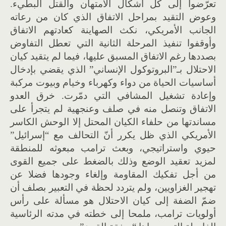
تعرّضوا إلى كل أشكال الامتهان والقتل البطيء.
وعوض التقيد بمراحل الاتفاق الذي كان من رعاته
الجانب الأمريكي، نكث الصهاينة كعادتهم الاتفاق
وأوقفوا تنفيذ المرحلة الثانية التي تعطل التفاوض
بصددها رغم الاتفاق المسبق عليها، فيما لم يتقيد كيان
الاحتلال بـ”البروتوكول الإنساني” الذي يقضي بإدخال
أساسيات الحياة من دواء وكهرباء وخيام وبيوت مركبة
وإعادة تشغيل المشافي التي دمّرت. خرق العدو
الاتفاق وتنصل منه في صلف وعنجهية لم يتجرأ على
مساندتها من حلفاء الكيان المحتل إلا الوحش الكاسر
الأمريكي الذي ظل يكرر أنّ التحالف مع “إسرائيل”
حيوي واستراتيجي، وبعث ترامب مبعوثه للمنطقة
لمزيد تعقيد الوضع وذلك بالضغط على جميع القوى
من أجل تفكيك المقاومة وإلغاء وجودها فضلا عن
تهجير الغزاويين، ولم يتردد لحظة في التعبير بصلف أن
ضمّ الضفة إلى كيان الاحتلال هو مسألة على رأس
أولويات ترامب، ملمحا إلى خطته في مدته الرئاسية