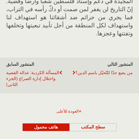
المجيدة في دعم وإسناد فلسطين شعبا وأرضا وقضية.
إنّ التاريخ لن يغفر لمن صمت أو دكّ رأسه في التراب،
فما يجري من جرائم ضد أشقائنا هو استهداف لنا
واستهداف لكل المنطقة من أجل تأبيد تبعيتها وتخلفها
وتفتتها وعجزها.
المنشور التالي
المنشور السابق
من يضع حدّا للتّحيّل باسم الدين؟
المسألة الكردية: عدالة القضية
واختلال إدارة الصراع (الجزء
الثاني)
العودة للأعلى
سطح المكتب
هاتف محمول