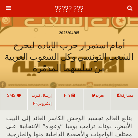
??? ?????
2025/04/05
أمام استمرار حرب الإبادة: ليخرج
الشعب التونسي وكل الشعوب العربية
من سلبيتهما المدمّرة
مشاركة
تغريد
Pin
إرسال كبريد
SMS
إلكتروني
يتابع العالم تجسيد الوحش الكاسر العائد إلى البيت
الأبيض، دونالد ترامب يوميا “وعوده” الانتخابية على
مختلف الواجهات والأصعدة الداخلية منها والخارجية،