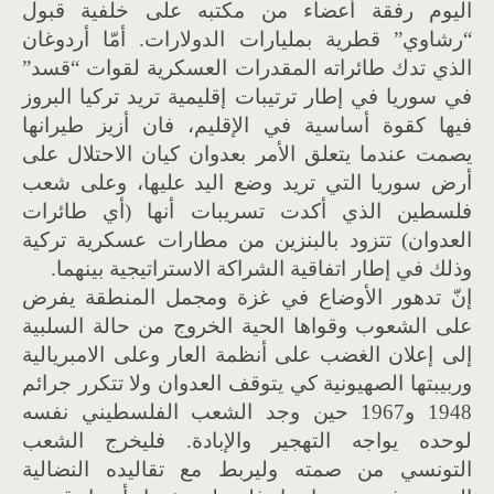
اليوم رفقة أعضاء من مكتبه على خلفية قبول
“رشاوي” قطرية بمليارات الدولارات. أمّا أردوغان
الذي تدك طائراته المقدرات العسكرية لقوات “قسد”
في سوريا في إطار ترتيبات إقليمية تريد تركيا البروز
فيها كقوة أساسية في الإقليم، فان أزيز طيرانها
يصمت عندما يتعلق الأمر بعدوان كيان الاحتلال على
أرض سوريا التي تريد وضع اليد عليها، وعلى شعب
فلسطين الذي أكدت تسريبات أنها (أي طائرات
العدوان) تتزود بالبنزين من مطارات عسكرية تركية
وذلك في إطار اتفاقية الشراكة الاستراتيجية بينهما.
إنّ تدهور الأوضاع في غزة ومجمل المنطقة يفرض
على الشعوب وقواها الحية الخروج من حالة السلبية
إلى إعلان الغضب على أنظمة العار وعلى الامبريالية
وربيبتها الصهيونية كي يتوقف العدوان ولا تتكرر جرائم
1948 و1967 حين وجد الشعب الفلسطيني نفسه
لوحده يواجه التهجير والإبادة. فليخرج الشعب
التونسي من صمته وليربط مع تقاليده النضالية