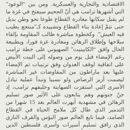
الاقتصادية والتجارية والعسكرية. ومن بين “الوعود”
التي أشهرها ترامب هي أنّ الجحيم سيفتح في غزة ما
لم يقبل سكانها مغادرة القطاع طوعا نحو وطن بديل
حتى تتمّ إعادة بناء القطاع وتشييده كـ”منتجع يطيب
فيه العيش”. وكخطوة مباشرة طالب المقاومة بإلقاء
سلاحها وإطلاق الرهائن ومغادرة غزة فورا، وبطبيعة
الحال وافق “الكابينيت” الصهيوني على خطة ترامب
رغم الإمضاء قبل يوم من وصوله إلى البيت الأبيض
على اتفاقية لوقف العدوان وفق ترتيبات تم الإمضاء
عليها بعد ماراطون من المفاوضات غير المباشرة
ليصمت أزيز الرصاص ولو نسبيا وتبدأ عملية تبادل
الأسرى التي استفزت الصهاينة وحليفهم ترامب، إذ
جنّ جنونهم وهم يتابعون على الأثير صور تسليم
الرهائن في مشهدية أبهرت العالم بعد 15 شهرا من
التدمير الذي طال كل ملامح الحياة في القطاع
الصامد، فيما تابع العالم صور البؤس والقرف النازي
الذي رافق تسليم أسيرات وأسرى فلسطين الذين