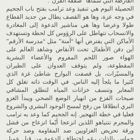
الفارطة التي سماها “صفقة القرن”.
الحصيلة اليوم هي تنفيذ وعد ترامب بفتح باب الجحيم
في وجه عزة، وها هو القصف يطال من جديد القطاع
طولا وعرضا وها هي مناشير الدعوة إلى المغادرة
والانسحاب تتهاطل على الرؤوس كل لحظة وتستهدف
الأماكن التي يفترض أنها “آمنة” مثل “مدرسة الأرقم”
أين دفن الأطفال تحت الأنقاض وشاهد العالم على
الهواء صور اللحم المفروم والأعضاء البشرية
المقطوعة، ولم يتوقف العدوان على الطيران
والمسيّرات، بل قصفت البوارج شاطئ غزة الذي
كثيرا ما يلجأ إليه الناس. في الوقت ذاته تغلق كل
المعابر وتنسف خزانات المياه لتطلق المشافي
صيحات الفزع من انهيار الوضع الصحي ويبدأ الغزو
البري انطلاقا من رفح لمسح الوجود البشري والشروع
فعليا في خطة التهجير. إنه الجحيم كما وعد به ترامب
والمجرم نتنياهو اللذين انزعجا أيّما انزعاج من فشل
ورقة تحريض الغزاويين ضد المقاومة وضد حركة
حماس بالذات رغم اختطاف الدعوة من قبل عميل