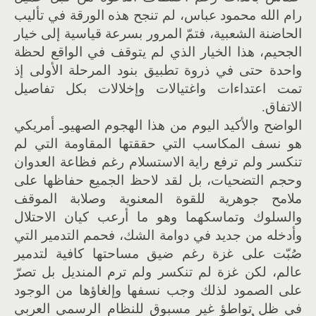
رام الله محمود عباس، لم تنجح هذه الورقة في تأليب
الحاضنة الشعبية، فتمّ المرور بسرعة قياسية إلى خيار
الجحيم، هذا الخيار الذي لم يتوقف في الواقع لحظة
واحدة حتى في ذروة تطبيق بنود المرحلة الأولى إذ
تمت اعتداءات واغتيالات وإخلالات بكل تفاصيل
الاتفاق.
الواضح والأكيد اليوم من هذا الهجوم الصهيوـ أمريكي
هو نسف المكاسب التي حققتها المقاومة التي لم
تنكسر ولم ترفع راية الاستسلام رغم فظاعة العدوان
وحجم التضحيات، بل لقد لاحظ الجميع حفاظها على
ملامح جوهرية للقوة المعنوية وصلابة الموقف
والسلوك وتماسكهما وهو ما أرعب كيان الاحتلال
وأدخله من جديد في دوامة الشك، فحمم التدمير التي
صُبّت على غزة رغم ضيق مساحتها كافية لتدمير
عالم، لكن غزة لم تنكسر ولم ترم المنديل بل تصرّ
على الصمود لذلك وجب نسفها وإلغاؤها من الوجود
في ظل تواطؤ غير مسبوق للنظام الرسمي العربي