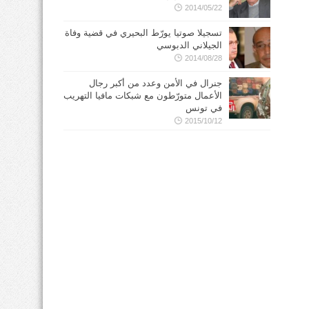
2014/05/22
تسجيلا صوتيا يورّط البحيري في قضية وفاة
الجيلاني الدبوسي
2014/08/28
جنرال في الأمن وعدد من أكبر رجال
الأعمال متورّطون مع شبكات مافيا التهريب
في تونس
2015/10/12