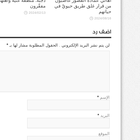
أهالي عمادة القصور غاضبون
دجبّة: منطقة غنيّة وأهلها
من قرار غلق طريق حيويّ في
مفقّرون
حياتهم
2024/02/13
2024/08/16
اضف رد
لن يتم نشر البريد الإلكتروني . الحقول المطلوبة مشار لها بـ
*
الإسم
*
البريد
*
الموقع