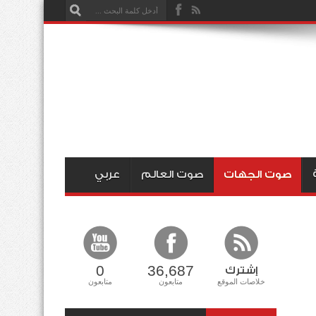
صوت الجهات
صوت العالم
عربي
0
36,687
إشترك
خلاصات الموقع
متابعون
متابعون