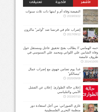
الأشهر
الأخيرة
تعليقات
النفيضة:وفاة أم و ابنتها ذات ثلاث سنوات
2019/03/22
إضراب عام في فرنسا ضد “أوامر” ماكرون
2017/09/12
حمه الهمامي // يطالب بفتح تحقيق عاجل ومستقل حول
وفاة الشابين علي اللواتي ومحمد علي السنوسي في
ظروف غامضة
2014/10/05
غدا يوم تضامن جهوي مع إضراب عمال
“تيسالكو”
2020/09/08
إعلان حالة الطوارئ: إعلان عن الفشل
الأمني والسّياسي
2015/07/10
غازي الصوراني: من أجل استعادة دور
منظمة التحرير الفلسطينية