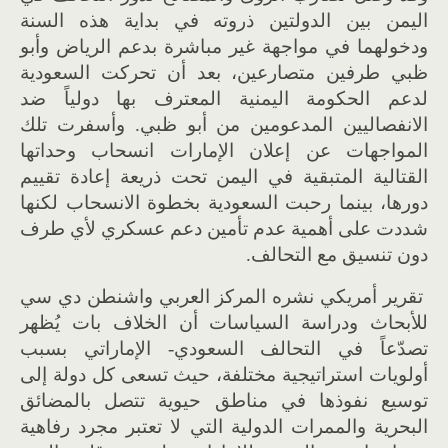
اليمن بين الدولتين ذروته في بداية هذه السنة
ودخولهما في مواجهة غير مباشرة بدعم الرياض وأبو
ظبي طرفين متصارعين، بعد أن تحركت السعودية
لدعم الحكومة اليمنية المعترف بها دولياً ضد
الانفصاليين المدعومين من أبو ظبي. وأسفرت تلك
المواجهات عن إعلان الإمارات انسحاب وحداتها
القتالية المتبقية في اليمن تحت ذريعة إعادة تقييم
دورها، بينما رحبت السعودية بخطوة الانسحاب لكنها
شددت على أهمية عدم تأمين دعم عسكري لأي طرف
دون تنسيق مع التحالف.
تقرير أمريكي نشره المركز العربي واشنطن دي سي
للأبحاث ودراسة السياسات أن الخلاف بات يُظهر
تصدّعاً في التحالف السعودي- الإماراتي بسبب
أولويات استراتيجية مختلفة، حيث تسعى كل دولة إلى
توسيع نفوذها في مناطق حيوية تتصل بالمضائق
البحرية والممرات الدولية التي لا تعتبر مجرد رفاهية