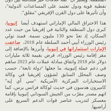
نفطية قوية ودول تعتمد على المساعدات الدولية”،
وأن تأثيرها على دول القرن الإفريقي “مقلق”.
هذا الاختراق المالي الإماراتي استهدف أيضا
إثيوبيا
،
كبرى دول المنطقة والثانية في إفريقيا من حيث عدد
السكان، إذ تعدّ نحو 130 مليون نسمة. فمنذ تولي
رئيس الوزراء أبيي أحمد السلطة عام 2018،
ضاعفت
الإمارات استثماراتها في إثيوبيا
، وأبرزها بالإضافة إلى
مقر إقامة رئيس الوزراء، قرض بقيمة ثلاثة مليارات
دولار عام 2018 واتفاق مبادلة عملات عام 2023 ساهم
في دعم عملة إثيوبية، ما جعلها “دولة تابعة”، حسب
وصف المحلل السابق لشؤون إفريقيا في وكالة
الاستخبارات المركزية الأمريكية “سي آي إيه”
كاميرون هدسون في حديث لوكالة فرانس برس، كما
اتهم مصدر مقرّب من الجيش السوداني إثيوبيا بإقامة
معسكر لتدريب عناصر قوات الدعم السريع على
أراضيها.