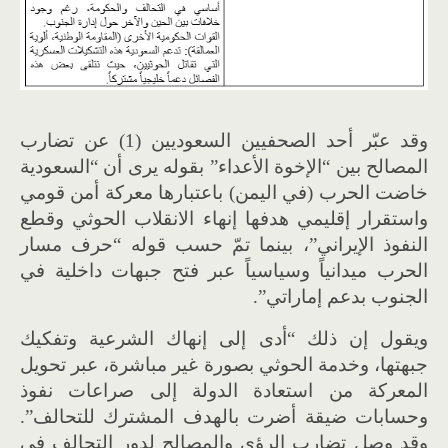
وقد عبّر أحد الصحفيين السعوديين (1) عن تضارب
المصالح بين “الإخوة الأعداء” بقوله يرى أن “السعودية
خاضت الحرب (في اليمن) باعتبارها معركة أمن قومي
واستقرار إقليمي هدفها إنهاء الانقلاب الحوثي وقطع
النفوذ الإيراني”، بينما تمّ حسب قوله “حرف مسار
الحرب ميدانياً وسياسياً عبر فتح جبهات داخلية في
الجنوب بدعم إماراتي”.
ويقول إن ذلك “أدى إلى إنهاك الشرعية وتفكيك
جبهتها، وخدمة الحوثي بصورة غير مباشرة، عبر تحويل
المعركة من استعادة الدولة إلى صراعات نفوذ
وحسابات ضيقة أضرت بالهدف المشترك للتحالف”.
وقد وصل تضارب الرؤى والمصالح لدور التحالف في