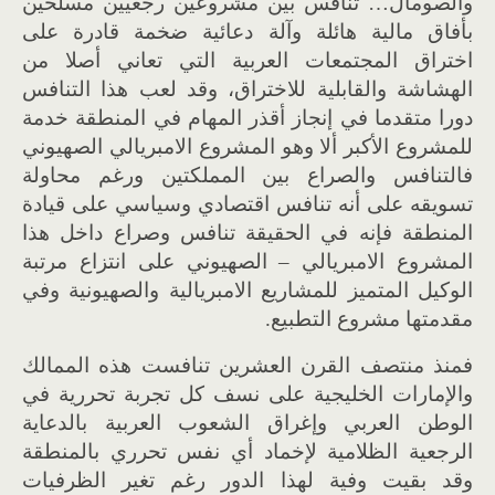
والصومال… تنافس بين مشروعين رجعيين مسلحين
بأفاق مالية هائلة وآلة دعائية ضخمة قادرة على
اختراق المجتمعات العربية التي تعاني أصلا من
الهشاشة والقابلية للاختراق، وقد لعب هذا التنافس
دورا متقدما في إنجاز أقذر المهام في المنطقة خدمة
للمشروع الأكبر ألا وهو المشروع الامبريالي الصهيوني
فالتنافس والصراع بين المملكتين ورغم محاولة
تسويقه على أنه تنافس اقتصادي وسياسي على قيادة
المنطقة فإنه في الحقيقة تنافس وصراع داخل هذا
المشروع الامبريالي – الصهيوني على انتزاع مرتبة
الوكيل المتميز للمشاريع الامبريالية والصهيونية وفي
مقدمتها مشروع التطبيع.
فمنذ منتصف القرن العشرين تنافست هذه الممالك
والإمارات الخليجية على نسف كل تجربة تحررية في
الوطن العربي وإغراق الشعوب العربية بالدعاية
الرجعية الظلامية لإخماد أي نفس تحرري بالمنطقة
وقد بقيت وفية لهذا الدور رغم تغير الظرفيات