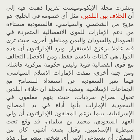
ونشرت مجلة الإيكونوميست تقريرا ذهبت فيه إلى
أن
الخلاف بين البلدين،
مثل أي خصومة في الخليج، هو
مزيج من الشخصي والسياسي. فالسعودية مستاءة
من دعم الإمارات للقوى الانفصالية المتمردة في
الصومال والسودان واليمن ومناطق أخرى، حيث ترى
فيه عاملا يزعزع الاستقرار. ويرد الإماراتيون أن هذه
الدول هي كيانات بالاسم فقط، ومن الأفضل التحالف
مع قوى انفصالية قوية وليس حكومة مركزية فاشلة.
ومن جهة أخرى، تمقت الإمارات الإسلام السياسي،
فيما تعبر السعودية عن استعداد للتسامح مع
الجماعات الإسلامية. وتضيف المجلة أن خلاف البلدين
تحول لصراع سرديات، حيث يتهم معلقون في
السعودية الإمارات بأنها أداة في يد المصالح
الإسرائيلية، بينما يزعم المعلقون الإماراتيون أن ولي
العهد السعودي، محمد بن سلمان، قد وقع تحت
سيطرة الإسلاميين. وقبل بضعة أشهر، كان من
الممكن أن يستدعي الأمن أي شخص ينشر مثل هذه