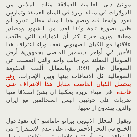
موانئ دبي العالمية العملاقة مئات الملايين من
الدولارات في ميناء بربرة في المياه العميقة وتمارس
نفوذا واسعا فيه ويضم هذا الميناء مطارا تديره أبو
ظبي بصورة تامة وفقا لعدد من الشهود ومصادر
محلية. ويرى خبراء كثر أن الإمارات التي طبّعت
علاقتها مع الكيان الصهيوني تقف وراء اعتراف هذا
الأخير في أواخر ديسمبر الماضي بجمهورية أرض
الصومال المعلنة من جانب واحد والتي انفصلت عن
الصومال عام 1991. وبالمقابل ألغت الحكومة
الصومالية كل الاتفاقات بينها وبين الإمارات،
وقد
يتحصل الكيان الغاصب مقابل هذا الاعتراف على
قاعدة
في ميناء بربرة يمكنها أن يشنّ انطلاقا منها
ضربات على حوثييي اليمن المتحالفين مع إيران
والذين يهددون أراضيها.
ويقول المحلل الإثيوبي بيرانو غاماشو “إن نفوذ دول
الخليج في البحر الأحمر يبقي على عدم الاستقرار” في
المنطقة. ويعتبر أن “ثمة علاقات غير متكافئة بين دول