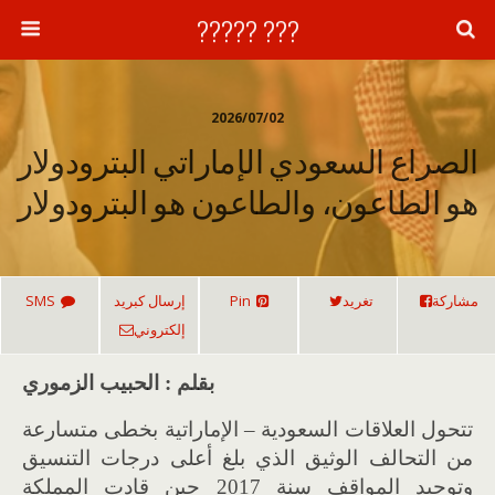
??? ?????
2026/07/02
الصراع السعودي الإماراتي البترودولار
هو الطاعون، والطاعون هو البترودولار
مشاركة
تغريد
Pin
إرسال كبريد
SMS
إلكتروني
بقلم : الحبيب الزموري
تتحول العلاقات السعودية – الإماراتية بخطى متسارعة
من التحالف الوثيق الذي بلغ أعلى درجات التنسيق
وتوحيد المواقف سنة 2017 حين قادت المملكة