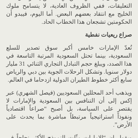
التعليقات، ففي الظروف العادية، لا يتسامح ملوك
الخليج مع انتقاد بعضهم البعض. أما اليوم، فيبدو أن
الحكومتين تشجعان هذا الخطاب الحاد.
صراع ريعيات نفطية
تُعدّ الإمارات خامس أكبر سوق تصدير للسلع
السعودية، بينما تحتل السعودية المرتبة التاسعة في
هذا الصدد، ويبلغ حجم التبادل التجاري الثنائي 31 مليار
دولار سنويا. وتشكل الرحلات الجوية بين دبي والرياض
سابع أكثر خطوط الطيران الدولية ازدحاما في العالم.
ويذهب أحد المحللين السعوديين (فيصل الشهري) عبر
إكس إلى أن التنافس بين السعودية والإمارات لا
يقتصر على السياسة، بل أصبح “صراعاً اقتصادياً
ونفوذاً استراتيجياً مرتبطاً مباشرة بما يحدث على
الأرض”.
ويقول إن “الإمارات مثّلت النموذج الأكثر نجاحاً في