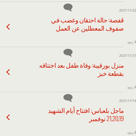
2021/11/22
ڨفصة: حالة احتقان وغضب في
صفوف المعطلين عن العمل
لا ردود
2021/11/21
منزل بورقيبة: وفاة طفل بعد اختناقه
بقطعة خبز
لا ردود
2021/11/19
ماجل بلعباس: افتتاح أيام الشهيد
21,20,19 نوفمبر
لا ردود