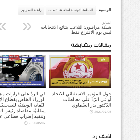
الوسوم :
المنظمة التونسية لمناهضة التعذيب
راضية النصراوي
السابق:
شبكة مراقبون: التلاعب بنتائج الانتخابات
ليس يوم الاقتراع فقط
مقالات مشابهة
حول المؤتمر الاستثنائي للاتحاد
في الردّ على قرارات م
أو في الرّدّ على مغالطات
الوزراء الخاص بقطاع الإ
الدّكتور بدر السّماوي
النّقابة الوطنيّة للصحفيّ
إمكانيّة مقاضاة رئيس ا
2021/07/05
وتنفيذ إضراب قطاعي ع
2020/05/07
اضف رد