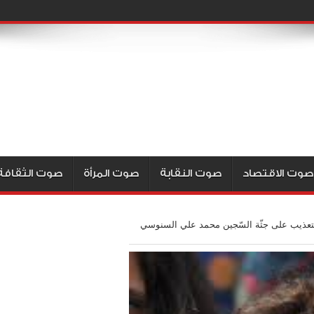
صوت الاقتصاد
صوت النقابة
صوت المرأة
صوت الثقافة
التعذيب على جثّة السّجين محمد علي السنوسي