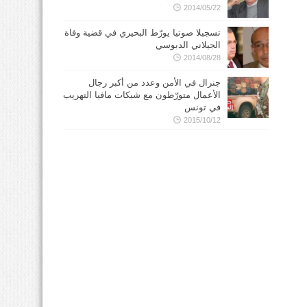
2014/05/22
تسجيلا صوتيا يورّط البحيري في قضية وفاة
الجيلاني الدبوسي
2014/08/28
جنرال في الأمن وعدد من أكبر رجال
الأعمال متورّطون مع شبكات مافيا التهريب
في تونس
2015/10/12