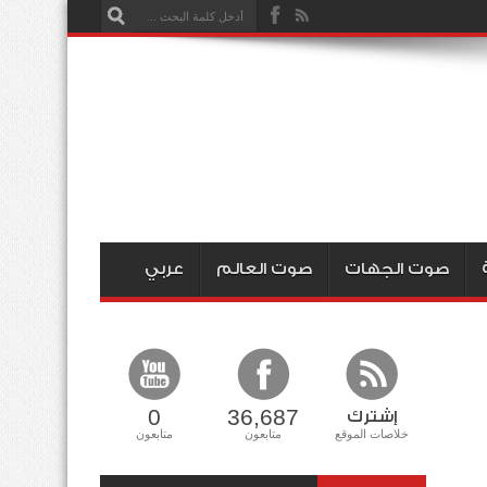
صوت الجهات
صوت العالم
عربي
0
36,687
إشترك
خلاصات الموقع
متابعون
متابعون