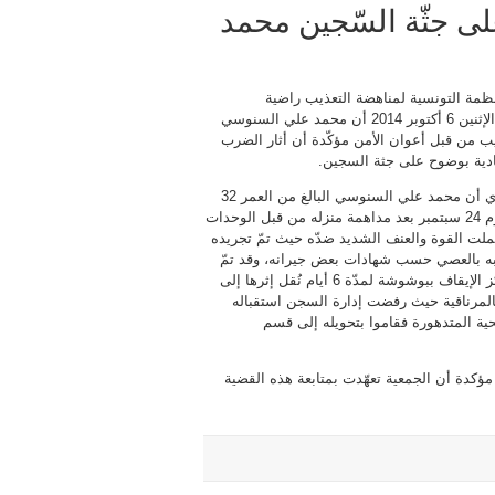
لى جثّة السّجين محمد
نظمة التونسية لمناهضة التعذيب راضية
النصراوي، اليوم الإثنين 6 أكتوبر 2014 أن محمد علي السنوسي
ب من قبل أعوان الأمن مؤكّدة أن أثار الضرب
ادية بوضوح على جثة السجين.
وأضافت النصراوي أن محمد علي السنوسي البالغ من العمر 32
سنة تمّ إيقافه يوم 24 سبتمبر بعد مداهمة منزله من قبل الوحدات
عملت القوة والعنف الشديد ضدّه حيث تمّ تجريده
ه بالعصي حسب شهادات بعض جيرانه، وقد تمّ
الاحتفاظ به بمركز الإيقاف ببوشوشة لمدّة 6 أيام نُقل إثرها إلى
لمرناقية حيث رفضت إدارة السجن استقباله
ية المتدهورة فقاموا بتحويله إلى قسم
مؤكدة أن الجمعية تعهّدت بمتابعة هذه القضية