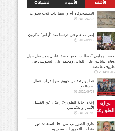
الأشهر
الأخيرة
تعليقات
النفيضة:وفاة أم و ابنتها ذات ثلاث سنوات
2019/03/22
إضراب عام في فرنسا ضد “أوامر” ماكرون
2017/09/12
حمه الهمامي // يطالب بفتح تحقيق عاجل ومستقل حول
وفاة الشابين علي اللواتي ومحمد علي السنوسي في
ظروف غامضة
2014/10/05
غدا يوم تضامن جهوي مع إضراب عمال
“تيسالكو”
2020/09/08
إعلان حالة الطوارئ: إعلان عن الفشل
الأمني والسّياسي
2015/07/10
غازي الصوراني: من أجل استعادة دور
منظمة التحرير الفلسطينية