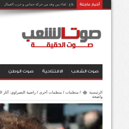
أخبار عاجلة
بلاغ : لقاء بين وفد من حركة حماس و حزب العمال
صوت الشعب
الافتتاحية
صوت الوطن
الرئيسية
/
منظمات
/
منظمات أخرى
/
راضية النصراوي: أثار 
واضحة