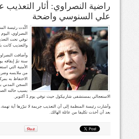
راضية النصراوي: أثار التعذيب ع
علي السنوسي واضحة
أكّدت رئيسة الم
توفي تحت التعذي
والتعذيب كانت ب
الأمنية التي است
من ملابسه وضرب
السجن المدني با
بسبب حالته الصح
الاستعجالي بمستشفى شارنيكول حيث توفي يوم 1 أكتوبر.
وأشارت رئيسة المنظمة إلى أن التعذيب جريمة لا تبرّرها أية تهمة، 
بعد أن أخذت تكليفا من عائلة الهالك.