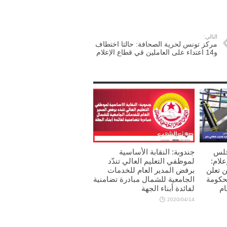
التالي:
مركز تونس لحرية الصحافة: حالتا اختطاف
و14 اعتداء على العاملين قي قطاع الإعلام
جلس
جندوبة: النقابة الأساسية
علام:
لموظفي التعليم العالي تندّد
ين تعلن
برفض المدير العام للخدمات
لحكومة
الجامعية للشمال مبادرة تضامنية
ام
لفائدة أبناء الجهة
2020/04/14