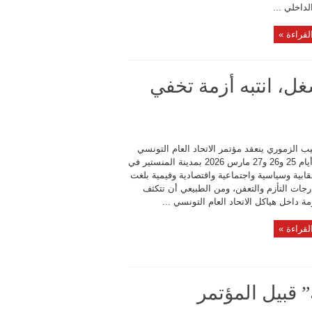
لداخلي ...
لقراءة »
غل، انتبه أزمة تخفي
ب الزموري ينعقد مؤتمر الاتحاد العام التونسي
للشغل أيام 25 و26 و27 مارس 2026 بمدينة المنستير في
ابية وسياسية واجتماعية واقتصادية وقيمية بلغت
جات التأزم والتعفن، ومن الطبيعي أن تتكثف
مة داخل هياكل الاتحاد العام التونسي ...
لقراءة »
 قبيل المؤتمر