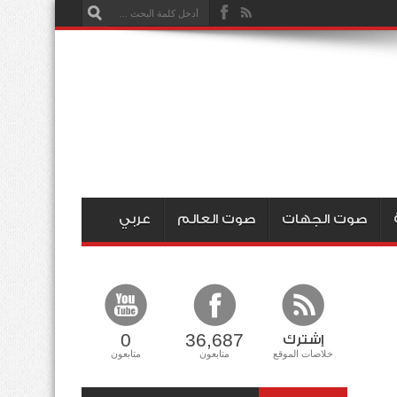
صوت الجهات
صوت العالم
عربي
0
36,687
إشترك
خلاصات الموقع
متابعون
متابعون