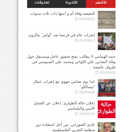
الأشهر
الأخيرة
تعليقات
النفيضة:وفاة أم و ابنتها ذات ثلاث سنوات
2019/03/22
إضراب عام في فرنسا ضد “أوامر” ماكرون
2017/09/12
حمه الهمامي // يطالب بفتح تحقيق عاجل ومستقل حول
وفاة الشابين علي اللواتي ومحمد علي السنوسي في
ظروف غامضة
2014/10/05
غدا يوم تضامن جهوي مع إضراب عمال
“تيسالكو”
2020/09/08
إعلان حالة الطوارئ: إعلان عن الفشل
الأمني والسّياسي
2015/07/10
غازي الصوراني: من أجل استعادة دور
منظمة التحرير الفلسطينية