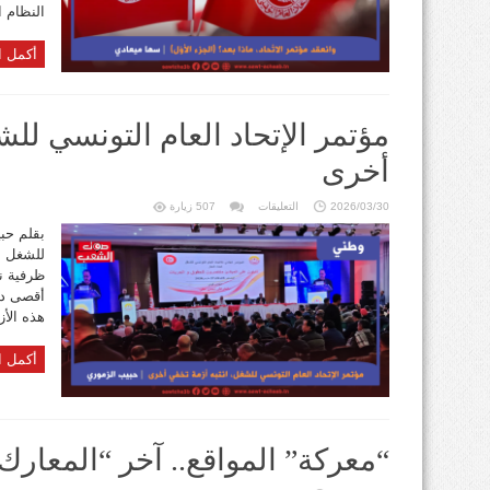
النظام ا
أكمل ا
مؤتمر الإتحاد العام التونسي للش
أخرى
على
2026/03/30
التعليقات
507 زيارة
مؤتمر
الإتحاد
بقلم حبي
العام
التونسي
للشغل،
ظرفية نق
انتبه
أزمة
أقصى در
تخفي
أخرى
هذه الأز
مغلقة
أكمل ا
“معركة” المواقع.. آخر “المعارك”