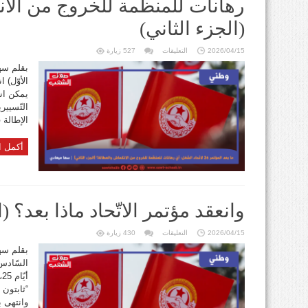
رهانات للمنظّمة للخروج من الا
(الجزء الثاني)
على
2026/04/15
التعليقات
527 زيارة
ما
بعد
بقلم سها
المؤتمر
الأوّل) 
السادس
والعشرين
يمكن ان
لاتّحاد
الشّغل:
التّسيير
أيّ
رهانات
الإطالة 
للمنظّمة
للخروج
من
أكمل ا
الانكماش
والعطالة؟
(الجزء
الثاني)
مغلقة
وانعقد مؤتمر الاتّحاد ماذا بعد؟ (ا
على
2026/04/15
التعليقات
430 زيارة
وانعقد
مؤتمر
بقلم سها
الاتّحاد
السّادس 
ماذا
بعد؟
(الجزء
الأوّل)
“ثابتون
مغلقة
وانتهى ب