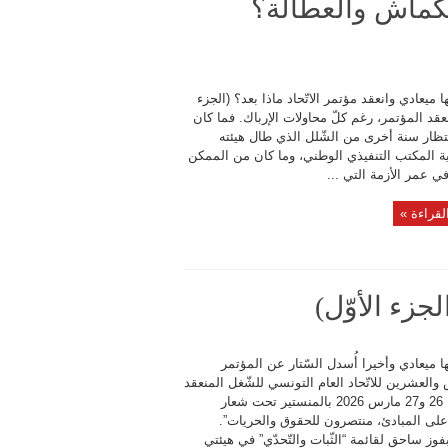
نكماش والعطالة؟
 ميعادي وانعقد مؤتمر الاتّحاد ماذا بعد؟ (الجزء
انعقد المؤتمر، رغم كلّ محاولات الإرباك. فما كان
تظار سنة أخرى من الشّلل الذي طال هيئته
ية المكتب التنفيذي الوطني، وما كان من الممكن
في عمر الأزمة التي ...
لقراءة »
لجزء الأوّل)
 ميعادي وأخيرا أُسدل السّتار عن المؤتمر
والعشرين للاتّحاد العام التونسي للشّغل المنعقد
أيّام 25، 26 و27 مارس 2026 بالمنستير تحت شعار
 على المبادئ، منتصرون للحقوق والحريات”.
فوز ساحق لقائمة “الثّبات والتّحدّي” في هيئتي