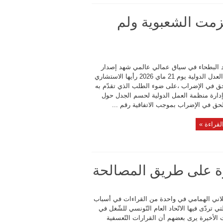
112 وجينيف 114 : انهزمت الشعبوية ولم
د البطحاء في سياق عمالي عالمي شهد إصدار
محكمة العدل الدولية يوم 21 ماي 2026 رأيها الاستشاري
ق في الإضراب ،على ضوء الطلب الذي تقدّم به
ارة منظمة العمل الدولية لحسم الجدل حول
لحق في الإضراب بموجب الاتفاقية رقم ...
لقراءة »
وة على طريق المصالحة
لاني الهمامي في واحدة من القراءات في أسباب
لتي تردّى فيها الاتّحاد العام التّونسي للشّغل في
 الأخيرة يرى بعضهم أن القرارات التّعسفية