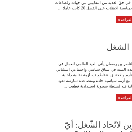
ة في حقّ العديد من النقابيين من جهات وقطاعات
سبة الانقلاب على الفصل 20 كانت عاملا ...
لقراءة »
 الشغل
لناصر بن رمضان يأتي العيد العالمي للعمال في
ه السنة في سياق سياسي واجتماعي استثنائي
أزم والاختناق، تتقاطع فيه أزمة نقابية داخلية
 مع أزمة سياسية حادة ومتصاعدة تمارسه تعود
ية فيه لسلطة شعبوية استبدادية قطعت ...
لقراءة »
لاتّحاد الشّغل: أيّ