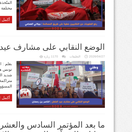
طريق
المتّخذ
المصالحة
مغلقة
مختلفة بمنا
أكمل ا
الوضع النقابي على مشارف عيد
على
2026/04/27
التعليقات
1170 زيارة
الوضع
النقابي
بقلم : ا
على
تونس هذ
مشارف
عيد
شديد الت
الشغل
مغلقة
متراكمة
المسؤول
أكمل ا
ما بعد المؤتمر السادس والعشرين 