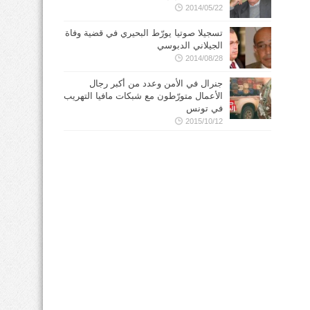
2014/05/22
تسجيلا صوتيا يورّط البحيري في قضية وفاة
الجيلاني الدبوسي
2014/08/28
جنرال في الأمن وعدد من أكبر رجال
الأعمال متورّطون مع شبكات مافيا التهريب
في تونس
2015/10/12