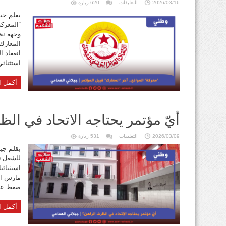
على
2026/03/16
التعليقات
620 زيارة
“معركة”
المواقع..
بقلم جي
آخر
“المعركة
“المعارك”
قبيل
وجهة نظ
المؤتمر
مغلقة
المعارك 
انعقاد 
استثنائي
أكمل ا
أيّ مؤتمر يحتاجه الاتحاد في ال
على
2026/03/09
التعليقات
531 زيارة
أيّ
مؤتمر
بقلم جيل
يحتاجه
للشغل (
الاتحاد
في
الظرف
الراهن؟
مارس الج
مغلقة
ضغط عام
أكمل ا