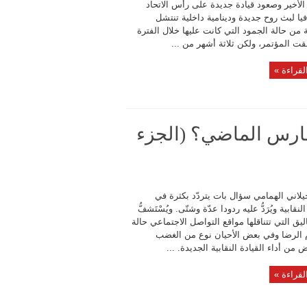
الأخير وصعود قيادة جديدة على رأس الاتحاد
فيا لبث روح جديدة ودينامية داخلية تنتشل
من حالة الجمود التي كانت عليها خلال الفترة
ت المؤتمر، ولكن ثلاثة أشهر من ...
لقراءة »
ر مارس الماضي؟ (الجزء
يلاني الهمامي سؤال بات يتردّد بكثرة في
نقابية ويُرَدُّ عليه ردودا عدّة وشتّى. ويُسْتَشفُّ
ليق التي تتناقلها مواقع التواصل الاجتماعي حالة
الرضا وفي بعض الأحيان نوع من الغضب
ض من أداء القيادة النقابية الجديدة. ...
لقراءة »