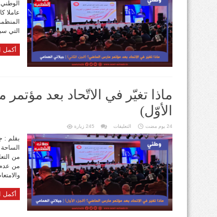
الوطني 
الاتّحاد
بعد
عاملا كا
مؤتمر
مارس
المنظمة 
الماضي؟
(الجزء
التي سبق
الثاني)
مغلقة
أكمل ا
ماذا تغيّر في الاتّحاد بعد مؤتم
الأوّل)
على
24 يوم مضت
التعليقات
245 زيارة
ماذا
تغيّر
بقلم : ج
في
الساحة ال
الاتّحاد
بعد
من التعا
مؤتمر
مارس
من عدم 
الماضي؟
(الجزء
والامتعا
الأوّل)
مغلقة
أكمل ا