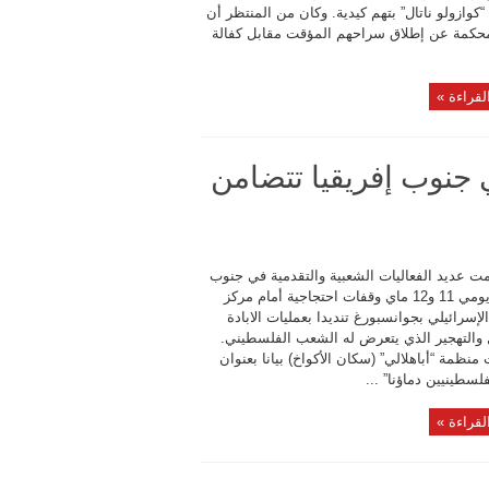
كوازولو ناتال” بتهم كيدية. وكان من المنتظر أن
محكمة عن إطلاق سراحهم المؤقت مقابل كفالة
لقراءة »
 جنوب إفريقيا تتضامن
ت عديد الفعاليات الشعبية والتقدمية في جنوب
إفريقيا يومي 11 و12 ماي وقفات احتجاجية أمام مركز
الإسرائيلي بجوانسبورغ تنديدا بعمليات الابادة
ل والتهجير الذي يتعرض له الشعب الفلسطيني.
نظمة “أباهلالي” (سكان الأكواخ) بيانا بعنوان
فلسطينيين دماؤنا” ...
لقراءة »