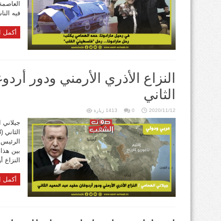
العاصمة 
فيه النا
أكمل ا
النزاع الأذري الأرمني ودور أردو
الثاني
2020/11/12
0
1413 زيارة
جيلاني ا
الرئيس 
بين هذا 
النزاع أ
أكمل ا