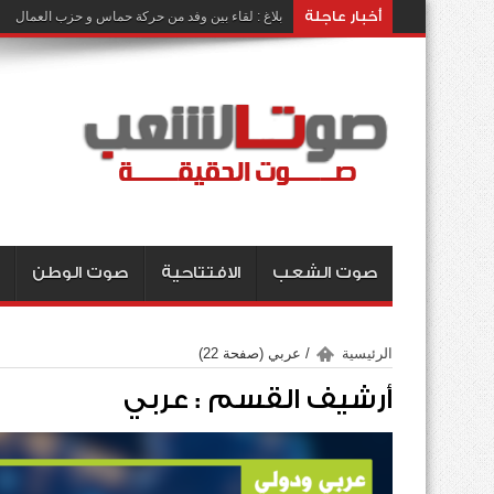
أخبار عاجلة
بلاغ : لقاء بين وفد من حركة حماس و حزب العمال
صوت الشعب
الافتتاحية
صوت الوطن
الرئيسية
/
عربي
(صفحة 22)
أرشيف القسم :
عربي