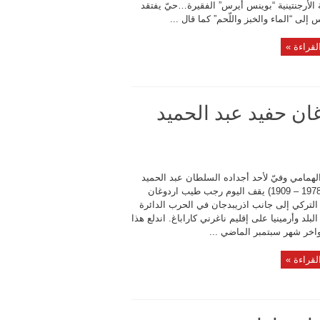
الأرجنتينية “بوينس أيرس” الفقيرة…حيّ يفتقد
س إلى “الماء والخبز واللّحم” كما قال ...
لقراءة »
غان حفيد عبد الحميد
لهمامي وفيّ لأحد أجداده السلطان عبد الحميد
الثاني (1978 – 1909) يقف اليوم رجب طيب اردوغان
التركي إلى جانب اذريبدجان في الحرب الدائرة
البلد وأرمينيا على إقليم ناغرني كاراباغ. اندلع هذا
واخر شهر سبتمبر الماضي ...
لقراءة »