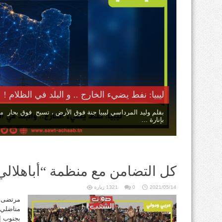
ليبيا: نفط يضيء الخارج .. و البلد في الظلام !
بقلم وليد المرداسي ليبيا جنة فوق الأرض ، تسبح فوق بحار من 
بإنارة ...
كل التضامن مع منظمة “أباهلالي”
2021/05/14
0
1321 زيارة
مناضلي م
بجنوب إ