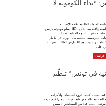
ونة باريس: “نداء الكومونة لا
بقة العاملة العالمية وكافة الإنسانية
الديمقراطية والتقدمية الذكرى 150 لقيام كومونة باريس.
مناسبة نشرت الندوة الدولية للأحزاب
ت الماركسية اللينينية بيانا، نورده في ما يلي:
قبل 150 عاما ، وتحديدا يوم 18 مارس 1871 ، استولت
ريا على ...
لقراءة »
عية في تونس” تنظّم
عبد الجليل أعلنت فروع الجمعيات والأحزاب
 التقدمية والديمقراطية بفرنسا، ومنها فرع حزب
بفرنسا، بمعية عدد من المستقلين تأسيس