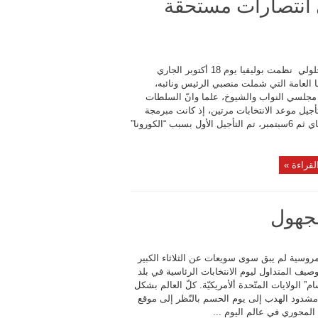
لي انتصارات مستحقة
علي الجلولي نظمت بوليفيا يوم 18 أكتوبر الجاري
ها العامة التي شملت منصبي الرئيس ونائبه،
مجلسي النواب والشيوخ، علما وانّ السلطات
جيل موعد الانتخابات مرتين، إذ كانت مبرمجة
يوم 3 ماي ثم 6سبتمبر، تم التأجيل الأول بسبب “الكورونا”
لقراءة »
مجهول
روسية لم يبق سوى سويعات عن الثلاثاء الكبير
وصيف المتداول ليوم الانتخابات الرئاسية في بلد
ام” الولايات المتّحدة ألأمريكيّة. كلّ العالم بشكل
 مشدود الهدب إلى يوم الحسم بالنّظر إلى موقع
 المحوري في عالم اليوم ...