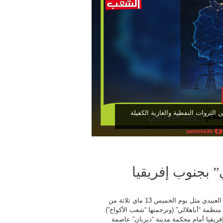
الثروات النفطية والغازية الكفيلة
 بجنوب إفريقيا
مرتضى العبيدي مثل يوم الخميس 13 ماي ثلاثة من
نظمة “أباهلالي” (وترجمتها “شعب الأكواخ”)
فريقيا أمام محكمة مدينة “ديربان” عاصمة