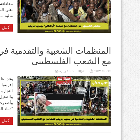
مقاطعة “
تعلن ال
مالية ...
أكمل ا
المنظمات الشعبية والتقدمية في
مع الشعب الفلسطيني
2021/05/13
0
1082 زيارة
وقد نظم
التجارة 
والتقتي
وأصدرت م
“دماء ال
أكمل ا