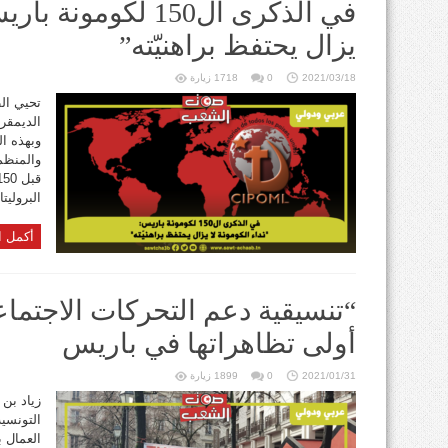
في الذكرى ال150 لكوم
يزال يحتفظ براهنيّته”
2021/03/18
0
1718 زيارة
تحيي الط
وبهذه ال
والمنظما
البروليتا
أكمل ا
“تنسيقية دعم التحركات الاجتما
أولى تظاهراتها في باريس
2021/01/31
0
1899 زيارة
زياد بن 
التونسية
العمال 