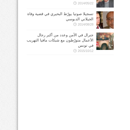
2014/05/22
تسجيلا صوتيا يورّط البحيري في قضية وفاة
الجيلاني الدبوسي
2014/08/28
جنرال في الأمن وعدد من أكبر رجال
الأعمال متورّطون مع شبكات مافيا التهريب
في تونس
2015/10/12