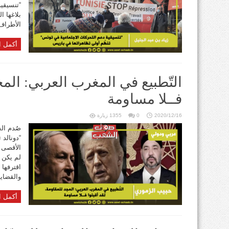
“تنسيقي
بلاغها ا
الأطراف 
أكمل ا
التّطبيع في المغرب العربي: المج
فــلا مساومة
2020/12/16
0
1355 زيارة
صُدم ال
“دونالد 
الأقصى و
لم يكن 
اقترفها
والقضايا 
أكمل ا