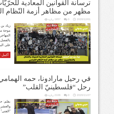
ترسانة القوانين المعادية للحرّيّ
مظهر من مظاهر أزمة النّظام ا
2020/12/01
0
1957 زيارة
زياد بن 
موجة من
المهاجر
على الب
أكمل ا
في رحيل مارادونا، حمه الهمامي
رحل “فلسطينيّ القلب”
2020/11/27
0
2106 زيارة
بقلم: ح
والعشري
“الفتى” 