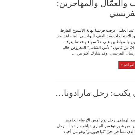
ات والعمّال والمهاجرين:
لفرنسي
عبد الجليل عرفت فرنسا نهاية الأسبوع الفارط
 الاحتجاجات ضد العنف البوليسي المتصاعد ضد
ين والمواطنين على حدّ سواء وضد ما يعرف
بالفصل 24 من قانون “الأمن الشامل” المعروض حاليا
رلمان الفرنسي. وقد شارك أكثر من ...
لقراءة »
 يكتب: رحل مارادونا…
مه الهمامي رحل يوم أمس الأربعاء الخامس
ن من شهر نوفمبر الجاري دياغو مارادونا… رحل
الذي نشأ في حيّ “فيا فيوريتو” وهو من أحياء