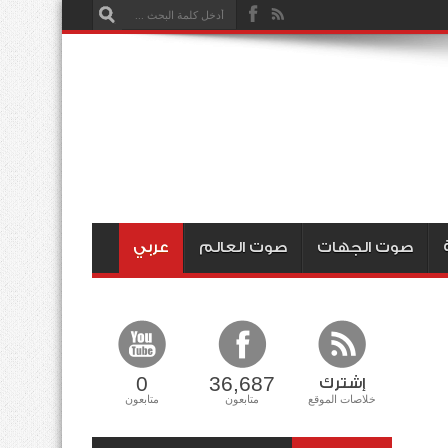
صوت الجهات
صوت العالم
عربي
0
36,687
إشترك
خلاصات الموقع
متابعون
متابعون