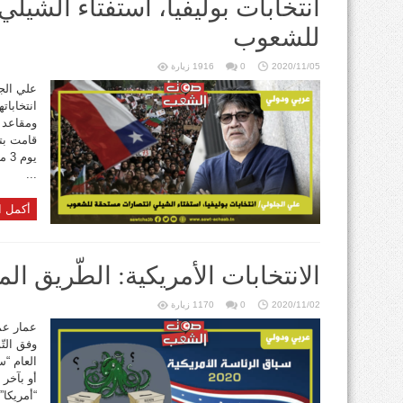
انتخابات بوليفيا، استفتاء الشي
للشعوب
2020/11/05
0
1916 زيارة
انتخابات
ومقاعد 
قامت بتأ
...
أكمل ا
الانتخابات الأمريكية: الطّريق ال
2020/11/02
0
1170 زيارة
عمار عم
وفق التّ
العام “س
أو بآخر
“أمريكا”