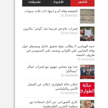
الأشهر
الأخيرة
تعليقات
النفيضة:وفاة أم و ابنتها ذات ثلاث سنوات
2019/03/22
إضراب عام في فرنسا ضد “أوامر” ماكرون
2017/09/12
حمه الهمامي // يطالب بفتح تحقيق عاجل ومستقل حول
وفاة الشابين علي اللواتي ومحمد علي السنوسي في
ظروف غامضة
2014/10/05
غدا يوم تضامن جهوي مع إضراب عمال
“تيسالكو”
2020/09/08
إعلان حالة الطوارئ: إعلان عن الفشل
الأمني والسّياسي
2015/07/10
غازي الصوراني: من أجل استعادة دور
منظمة التحرير الفلسطينية