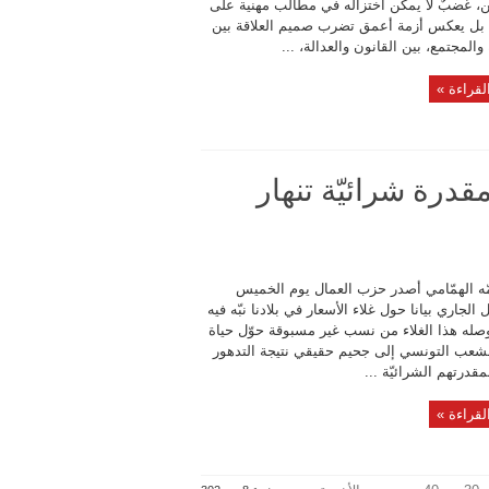
ن، غضبٌ لا يمكن اختزاله في مطالب مهنية على
، بل يعكس أزمة أعمق تضرب صميم العلاقة بين
المجتمع، بين القانون والعدالة، ...
لقراءة »
درة شرائيّة تنهار
ّه الهمّامي أصدر حزب العمال يوم الخميس
يل الجاري بيانا حول غلاء الأسعار في بلادنا نبّه فيه
وصله هذا الغلاء من نسب غير مسبوقة حوّل حياة
الشعب التونسي إلى جحيم حقيقي نتيجة التدهور
مقدرتهم الشرائيّة ...
لقراءة »