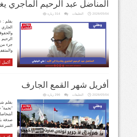
المناضل عبد الرحيم الماجري يغاد
على
2026/05/04
التعليقات
314 زيارة
المناضل
عبد
الرحيم
الجاري أ
الماجري
يغادرنا
والحقوق
إلى
الأبد
الرحيم 
مغلقة
جزء من 
والمثقف 
أكمل ا
أفريل شهر القمع الجارف
على
2026/05/04
التعليقات
296 زيارة
أفريل شهر
القمع
بقلم شي
الجارف
“تخمة” 
مغلقة
أشخاصا ف
صدفة بل
السرعة 