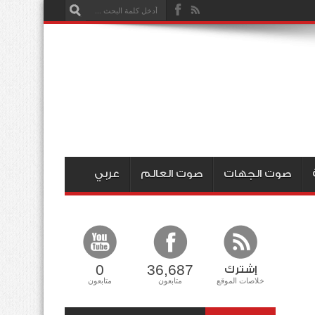
صوت الجهات
صوت العالم
عربي
0
36,687
إشترك
خلاصات الموقع
متابعون
متابعون