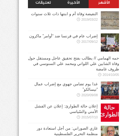
الأشهر
الأخيرة
تعليقات
النفيضة:وفاة أم و ابنتها ذات ثلاث سنوات
2019/03/22
إضراب عام في فرنسا ضد “أوامر” ماكرون
2017/09/12
حمه الهمامي // يطالب بفتح تحقيق عاجل ومستقل حول
وفاة الشابين علي اللواتي ومحمد علي السنوسي في
ظروف غامضة
2014/10/05
غدا يوم تضامن جهوي مع إضراب عمال
“تيسالكو”
2020/09/08
إعلان حالة الطوارئ: إعلان عن الفشل
الأمني والسّياسي
2015/07/10
غازي الصوراني: من أجل استعادة دور
منظمة التحرير الفلسطينية