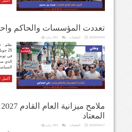
أكمل ا
تعددت المؤسسات والحاكم واح
على
2026/05/04
التعليقات
291 زيارة
تعددت
المؤسسات
بقلم : ع
والحاكم
واحد
مغلقة
في تونس
الذي سئم
السياسي
أكمل ا
م
المعتاد
على
2026/04/27
التعليقات
343 زيارة
ملامح
ميزانية