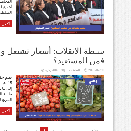
المحامي
مغلقة
أهميتها
السلطة و
أكمل ا
سلطة الانقلاب: أسعار تشتعل ومق
فمن المستفيد؟
على
2026/04/20
التعليقات
404 زيارة
سلطة
الانقلاب:
بقلم حم
أسعار
15 أفر
تشتعل
ومقدرة
إلى ما 
شرائيّة
تنهار
غالبية 
فمن
المستفيد؟
المريع ل
مغلقة
أكمل ا
8