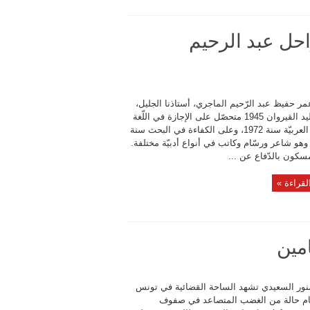
احل عبد الرحيم
مر حفيظ عبد الرّحيم الماجري، أستاذنا الجليل،
من مواليد القيروان 1945 متحصّل على الإجازة في اللّغة
والآداب العربيّة سنة 1972، وعلى الكفاءة في البحث سنة
1،،، وهو شاعر ورسّام وكاتب في أنواع أدبيّة مختلفة.
سكون بالدّفاع عن ...
لقراءة »
مين
منور السعيدي تشهد الساحة القضائية في تونس
يام حالة من الغضب المتصاعد في صفوف