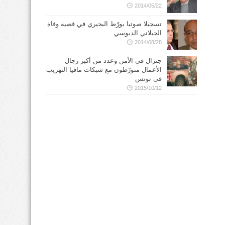
2014/05/22
تسجيلا صوتيا يورّط البحيري في قضية وفاة
الجيلاني الدبوسي
2014/08/28
جنرال في الأمن وعدد من أكبر رجال
الأعمال متورّطون مع شبكات مافيا التهريب
في تونس
2015/10/12