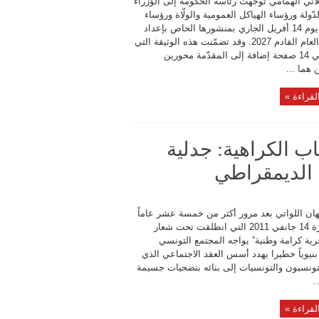
اني الهمامي توجّهت رئاسة الحكومة إلى الوُزراء
لدّولة ورؤساء الهياكل العمومية والولّاة ورؤساء
البرامج يوم 14 أفريل الجاري بمنشورها الخاص بإعداد
ميزانية العام القادم 2027. وقد تضمّنت هذه الوثيقة التي
جاءت في 14 صفحة إضافة إلى المقدّمة محورين
 هما ...
لقراءة »
ب الكراهية: جدلية
 الديمقراطي
هان اللواتي بعد مرور أكثر من خمسة عشر عاماً
على ثورة 14 جانفي 2011 التي انطلقت تحت شعار
ية كرامة وطنية” يواجه المجتمع التونسي
بنيوياً خطيرا يهدد أسس العقد الاجتماعي الذي
ونسيون والتونسيات إلى بنائه بتضحيات جسيمة
.
لقراءة »