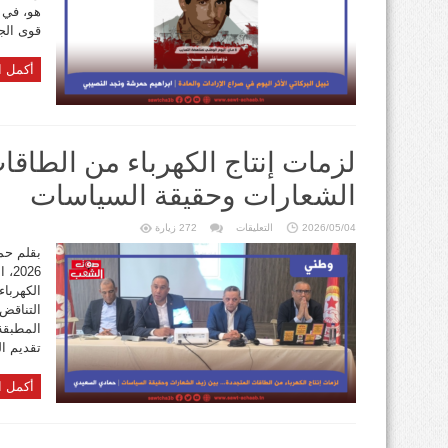
الإرادات
هو، في 
والمادة
مغلقة
قوى الجم
أكمل ا
لزمات إنتاج الكهرباء من الطاق
الشعارات وحقيقة السياسات
على
2026/05/04
التعليقات
272 زيارة
لزمات
إنتاج
الكهرباء
026
من
الطاقات
الكهربا
المتجددة…
بين
التناقض
زيف
الشعارات
المطبقة 
وحقيقة
تقديم ال
السياسات
مغلقة
أكمل ا