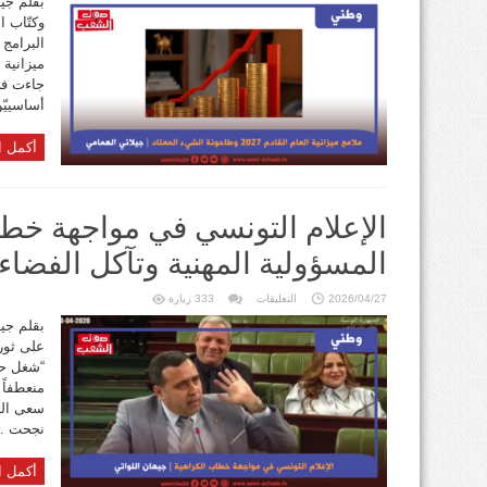
بقلم جيل
العام
وكتّاب ا
القادم
2027
وطاحونة
الشيء
المعتاد
مغلقة
أساسييّن
أكمل ا
الإعلام التونسي في مواجهة خطا
المسؤولية المهنية وتآكل الفضاء
على
2026/04/27
التعليقات
333 زيارة
الإعلام
التونسي
بقلم جي
في
مواجهة
خطاب
“شغل حر
الكراهية:
جدلية
منعطفاً 
المسؤولية
المهنية
سعى الت
وتآكل
نجحت ..
الفضاء
الديمقراطي
مغلقة
أكمل ا