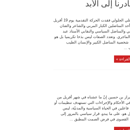
رنا إلى الأبد
بقلم : علي الجلولي فقدت الحركة التقدمية يوم 19 أفريل
حد المناضلين الكبار المربي والشاعر والفنان
ي والمناضل السياسي والنقابي الأستاذ عبد
الماجري. وتعدد الصفات ليس بذخا تكريميا بل هو
شخصية المناضل الكبير والإنسان الطيب
...
لقراءة »
راز بن حسين إنّ ما عشناه في شهر أفريل من
في الأحكام والإجراءات التي تستهدف تنظيمات أو
اعلين في الحياة السياسية والمدنيّة، ليس
 هو، على ما يبدو، قرار سياسي بالمرور إلى
القصوى في فرض الصمت المطبق ...