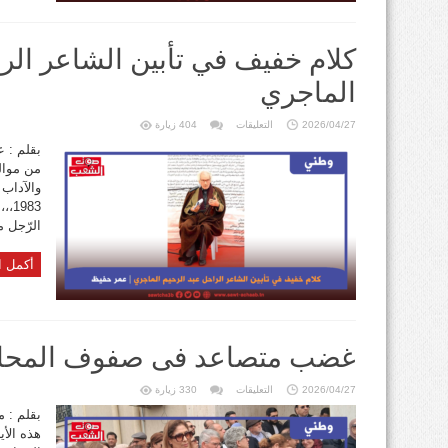
كلام خفيف في تأبين الشاعر الر
الماجري
على
2026/04/27
التعليقات
404 زيارة
كلام
خفيف
بقلم : ع
في
تأبين
الشاعر
الراحل
عبد
983
الرحيم
الماجري
الرّجل م
مغلقة
أكمل ا
غضب متصاعد فى صفوف المحا
على
2026/04/27
التعليقات
330 زيارة
غضب
متصاعد
بقلم : 
فى
هذه الأ
صفوف
المحامين