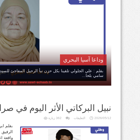
وداعا آسيا البحري
بقلم : علي الجلولي تلقينا بكل حزن نبأ الرحيل المفاجئ للسيدة
سامي بلحا...
نبيل البركاتي الأثر اليوم في صرا
على
2026/05/12
التعليقات
362 زيارة
نبيل
البركاتي
بقلم اب
الأثر
اليوم
في
واقعة ا
صراع