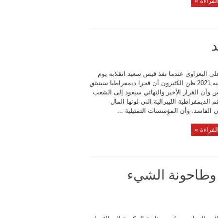
لقراءة »
د
لي البعزاوي عندما نفذ قيس سعيد انقلابه يوم
25 جويلية 2021 ظن الكثيرون أن فجرا ديمقراطيا سينبثق
 وأن القرار الأخير والنهائي سيعود إلى الشعب
 الديمقراطية الليبرالية التي لوثها المال
 الفاسد، وأن المؤسسات التمثيلية ...
لقراءة »
لامح ميزانية العام القادم 2027 وطاحونة الشيء